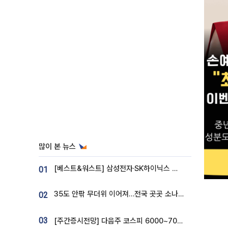
많이 본 뉴스
[베스트&워스트] 삼성전자·SK하이닉스 밀린 한 주…상상인증권은 85% 급등
01
35도 안팎 무더위 이어져…전국 곳곳 소나기 [오늘 날씨]
02
03
[주간증시전망] 다음주 코스피 6000~7000⋯“外人 수급은 정책이 변수”