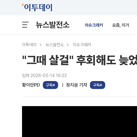
뉴스발전소
이슈크래커
요즘, 이거
이투데이
뉴스발전소
이슈크래커
"그때 살걸" 후회해도 늦
입력 2026-05-14 16:23
황이안PD
정지윤 기자
구독
구독