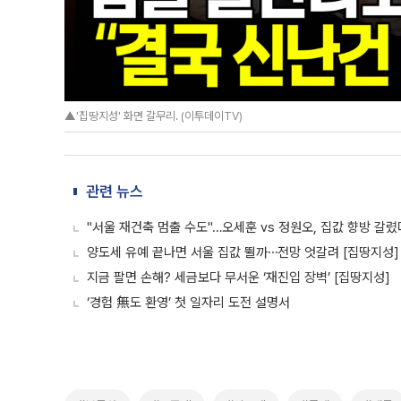
▲'집땅지성' 화면 갈무리. (이투데이TV)
관련 뉴스
"서울 재건축 멈출 수도"…오세훈 vs 정원오, 집값 향방 갈렸
양도세 유예 끝나면 서울 집값 뛸까⋯전망 엇갈려 [집땅지성]
지금 팔면 손해? 세금보다 무서운 ‘재진입 장벽’ [집땅지성]
‘경험 無도 환영’ 첫 일자리 도전 설명서