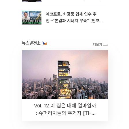
에코프로, 화장품 업체 인수 추
진⋯“본업과 시너지 부족” [찐코노
미]
뉴스발전소
Vol. 12 이 집은 대체 얼마일까
: 슈퍼리치들의 주거지 [THE
RARE]