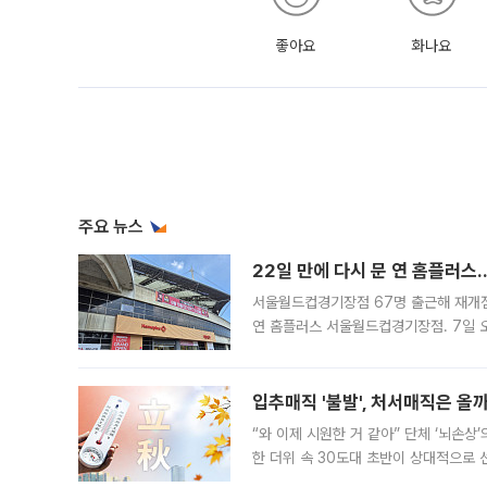
좋아요
화나요
주요 뉴스
22일 만에 다시 문 연 홈플러스
서울월드컵경기장점 67명 출근해 재개점 
연 홈플러스 서울월드컵경기장점. 7일 
우유, 과일 같은 신선식품이 차근차근 자
입추매직 '불발', 처서매직은 올
“와 이제 시원한 거 같아” 단체 ‘뇌손상
한 더위 속 30도대 초반이 상대적으로
지역에 있었습니다. 7월 말에는 서풍과