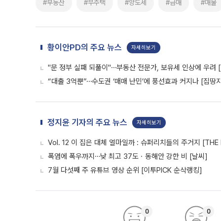
#부동산
#무주택
#양도세
#급매
#매물
황이안PD의 주요 뉴스
자세히보기
"문 정부 실패 되풀이"⋯부동산 전문가, 보유세 인상에 우려 
“대출 3억뿐”⋯수도권 ‘매매 난민’에 풍선효과 커지나 [집땅
정지윤 기자의 주요 뉴스
자세히보기
Vol. 12 이 집은 대체 얼마일까 : 슈퍼리치들의 주거지 [THE 
폭염에 폭우까지⋯낮 최고 37도ㆍ동해안 강한 비 [날씨]
7월 다섯째 주 유튜브 영상 순위 [이투PICK 순삭랭킹]
0
0