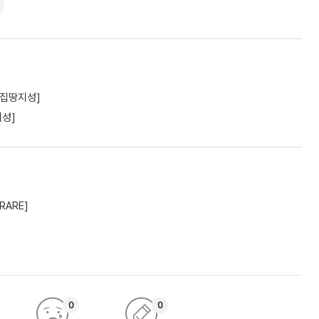
[집땅지성]
지성]
RARE]
0
0