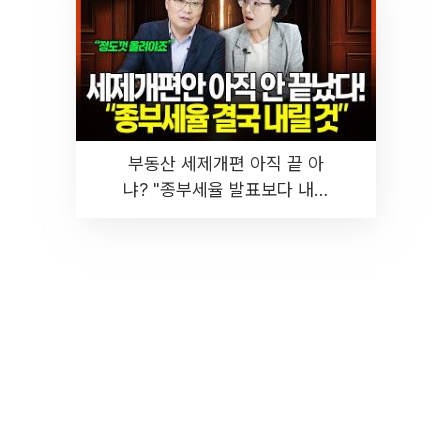
부동산 세제개편 아직 끝 아
냐? "종부세율 발표보다 내릴
것" 장기거주·양도세 전망 I 집
땅지성 I 김인만, 진미윤