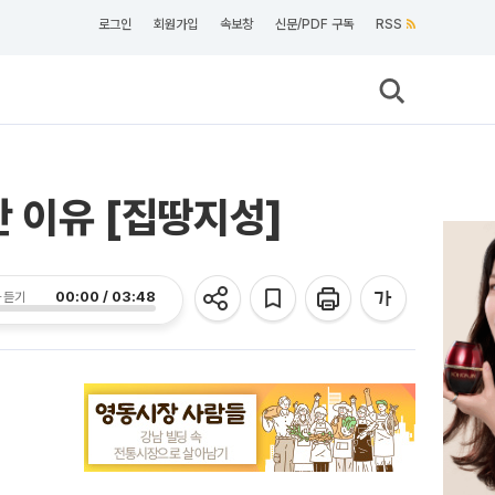
로그인
회원가입
속보창
신문/PDF 구독
RSS
간 이유 [집땅지성]
00:00 / 03:48
 듣기