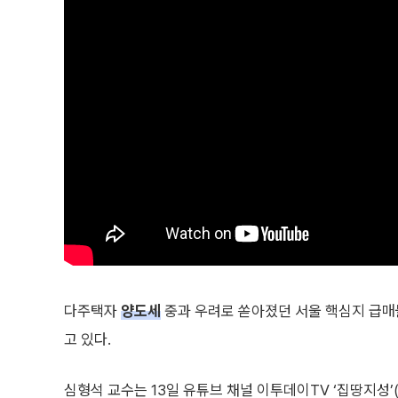
다주택자
양도세
중과 우려로 쏟아졌던 서울 핵심지 급매
고 있다.
심형석 교수는 13일 유튜브 채널 이투데이TV ‘집땅지성’(