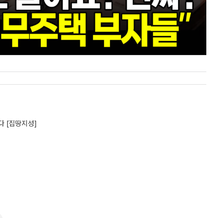
다 [집땅지성]