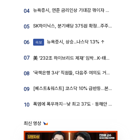
뉴욕증시, 연준 금리인상 기대감 꺾이자 상승...S&P500 사상 최고치 [종합]
04
SK하이닉스, 분기배당 375원 확정…주주환원책 9월로 앞당겨 발표
05
뉴욕증시, 상승...나스닥 1.3% ↑
06
속보
07
美 ‘232조 하이브리드 제재’ 임박…K-태양광, 불확실성 털고 날개 다나
'국책은행 3사' 직원들, 다음주 여의도 거리 나서는 까닭은
08
[베스트&워스트] 코스닥 10% 급반등…본느, 최대주주 변경 기대에 270% 폭등
09
폭염에 폭우까지⋯낮 최고 37도ㆍ동해안 강한 비 [날씨]
10
최신 영상