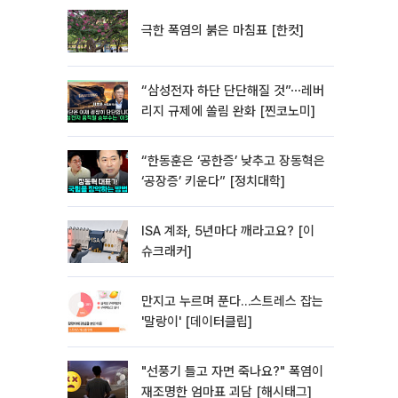
극한 폭염의 붉은 마침표 [한컷]
“삼성전자 하단 단단해질 것”⋯레버
리지 규제에 쏠림 완화 [찐코노미]
“한동훈은 ‘공한증’ 낮추고 장동혁은
‘공장증’ 키운다” [정치대학]
ISA 계좌, 5년마다 깨라고요? [이
슈크래커]
만지고 누르며 푼다…스트레스 잡는
'말랑이' [데이터클립]
"선풍기 틀고 자면 죽나요?" 폭염이
재조명한 엄마표 괴담 [해시태그]