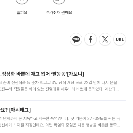
슬퍼요
추가취재 원해요
…정상화 바쁜데 재고 없어 ‘발동동’[가보니]
준비 신선식품 등 순차 입고…13일 정식 개장 목표 22일 만에 다시 문을
오전부터 직원들은 비어 있는 진열대를 채우느라 바쁘게 움직였다. 계란과
리를 잡기 시작했지만, 매장 곳곳엔 여전히 텅 빈 매대가 먼저 눈에 들어왔
까요? [해시태그]
’의 단계까지 온 지독하고 지독한 폭염입니다. 낮 기온이 37~39도를 찍는 극
 선선하게 느껴질 지경인데요. 이번 폭염의 중심은 처음 영남을 비롯한 동쪽
 북서풍이 산맥을 넘어 영남 쪽으로 내려오면서 뜨겁고 건조해졌는데요.