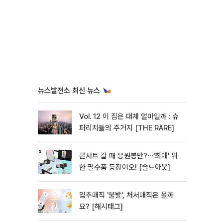
뉴스발전소 최신 뉴스
Vol. 12 이 집은 대체 얼마일까 : 슈
퍼리치들의 주거지 [THE RARE]
콘서트 갈 때 응원봉만?⋯'최애' 위
한 필수품 등장이오! [솔드아웃]
입추매직 '불발', 처서매직은 올까
요? [해시태그]