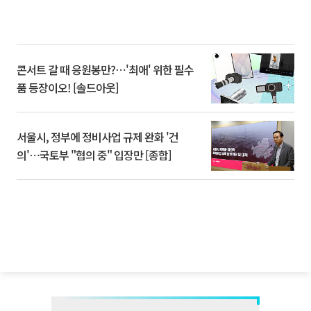
콘서트 갈 때 응원봉만?⋯'최애' 위한 필수
품 등장이오! [솔드아웃]
서울시, 정부에 정비사업 규제 완화 '건
의'⋯국토부 "협의 중" 입장만 [종합]