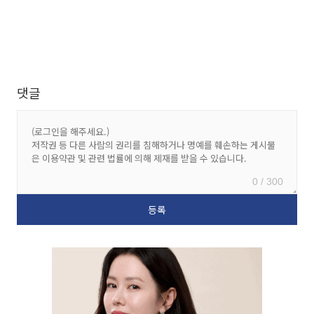
댓글
0 / 300