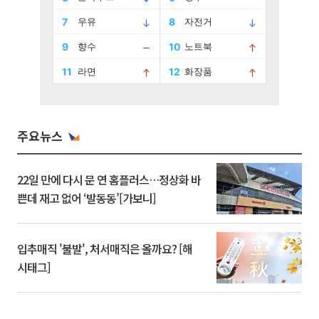
주요뉴스
22일 만에 다시 문 연 홈플러스…정상화 바
쁜데 재고 없어 ‘발동동’[가보니]
입추매직 '불발', 처서매직은 올까요? [해
시태그]