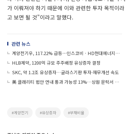
가 이뤄져야 하기 때문에 이와 관련한 투자 목적이라
고 보면 될 것”이라고 말했다.
관련 뉴스
계양전기우, 117.22% 급등⋯인스코비ㆍHD현대에너지솔루션ㆍ흥아해운 등 ↑
HLB제약, 1200억 규모 주주배정 유상증자 결정
SKC, 약 1.2조 유상증자…글라스기판 투자·재무개선 속도
美 클래리티 법안 연내 통과 가능성 13%…상원 문턱서 제동
#계양전기
#유상증자
#부채비율