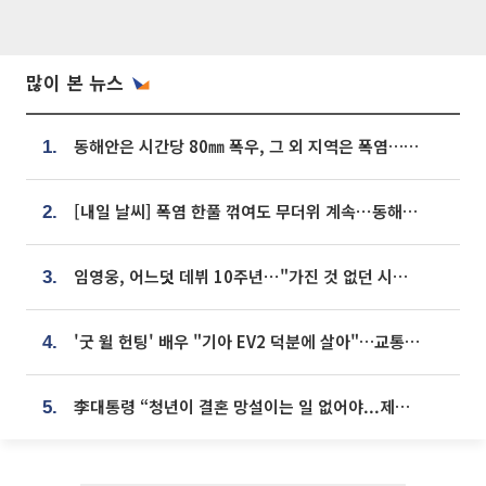
많이 본 뉴스
동해안은 시간당 80㎜ 폭우, 그 외 지역은 폭염…‘극과 극 날씨’
1.
[내일 날씨] 폭염 한풀 꺾여도 무더위 계속⋯동해안 이틀 연속 비
2.
임영웅, 어느덧 데뷔 10주년⋯"가진 것 없던 시절, 내 앞엔 20명의 팬뿐"
3.
'굿 윌 헌팅' 배우 "기아 EV2 덕분에 살아"…교통사고 후 안전성 극찬
4.
李대통령 “청년이 결혼 망설이는 일 없어야...제도상 불이익 조사”
5.