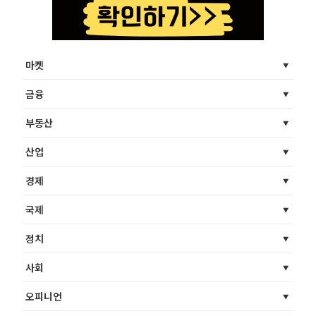
마켓
금융
부동산
산업
경제
국제
정치
사회
오피니언