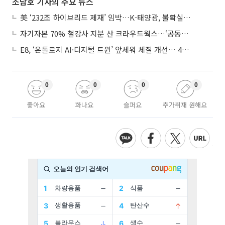
조남호 기자의 주요 뉴스
美 ‘232조 하이브리드 제재’ 임박…K-태양광, 불확실성 털고 날개 다나
자기자본 70% 철강사 지분 산 크라우드웍스…‘공동경영’으로 AI 시너지 낼까
E8, ‘온톨로지 AI·디지털 트윈’ 앞세워 체질 개선… 4분기 흑자전환 총력
0
0
0
0
좋아요
화나요
슬퍼요
추가취재 원해요