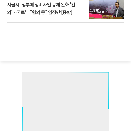
서울시, 정부에 정비사업 규제 완화 '건
의'⋯국토부 "협의 중" 입장만 [종합]