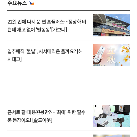
주요뉴스
22일 만에 다시 문 연 홈플러스…정상화 바
쁜데 재고 없어 ‘발동동’[가보니]
입추매직 '불발', 처서매직은 올까요? [해
시태그]
콘서트 갈 때 응원봉만?⋯'최애' 위한 필수
품 등장이오! [솔드아웃]