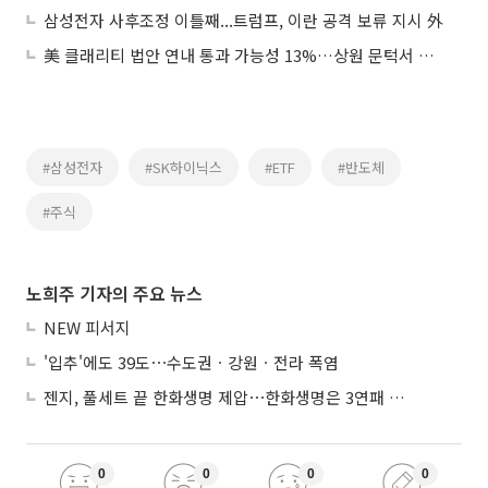
삼성전자 사후조정 이틀째...트럼프, 이란 공격 보류 지시 外
美 클래리티 법안 연내 통과 가능성 13%…상원 문턱서 제동
#삼성전자
#SK하이닉스
#ETF
#반도체
#주식
노희주 기자의 주요 뉴스
NEW 피서지
'입추'에도 39도⋯수도권ㆍ강원ㆍ전라 폭염
젠지, 풀세트 끝 한화생명 제압⋯한화생명은 3연패 수렁
0
0
0
0