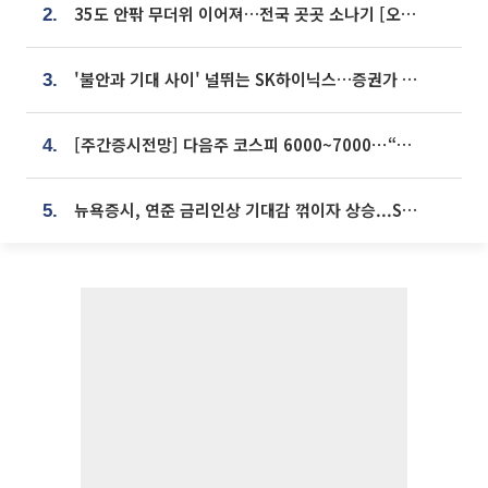
35도 안팎 무더위 이어져…전국 곳곳 소나기 [오늘 날씨]
2.
'불안과 기대 사이' 널뛰는 SK하이닉스…증권가 "HBM4·LTA 기반 펀터멘털 견고"
3.
[주간증시전망] 다음주 코스피 6000~7000⋯“外人 수급은 정책이 변수”
4.
뉴욕증시, 연준 금리인상 기대감 꺾이자 상승...S&P500 사상 최고치 [종합]
5.