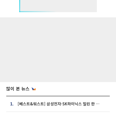
많이 본 뉴스
[베스트&워스트] 삼성전자·SK하이닉스 밀린 한 주…상상인증권은 85% 급등
1.