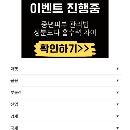
마켓
금융
부동산
산업
경제
국제