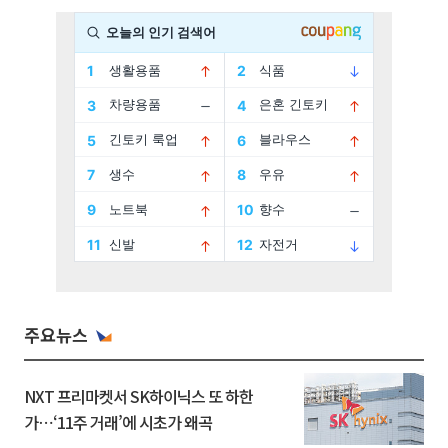
주요뉴스
NXT 프리마켓서 SK하이닉스 또 하한
가⋯‘11주 거래’에 시초가 왜곡