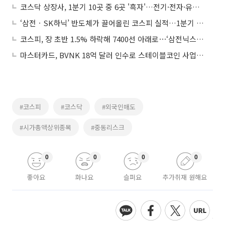
코스닥 상장사, 1분기 10곳 중 6곳 '흑자'…전기·전자·유통이 견인
‘삼전ㆍSK하닉’ 반도체가 끌어올린 코스피 실적…1분기 연결 영업익 176% 급증
코스피, 장 초반 1.5% 하락해 7400선 아래로⋯‘삼전닉스’ 약세
마스터카드, BVNK 18억 달러 인수로 스테이블코인 사업 본격 확장
#코스피
#코스닥
#외국인매도
#시가총액상위종목
#중동리스크
0
0
0
0
좋아요
화나요
슬퍼요
추가취재 원해요