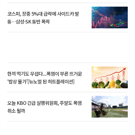
코스피, 장중 5%대 급락에 사이드카 발
동…삼성·SK 동반 폭락
한끼 먹기도 무섭다...폭염이 부른 뜨거운
‘밥상 물가’[뉴노멀 된 히트플레이션]
오늘 KBO 긴급 실행위원회, 주말도 폭염
취소 될까