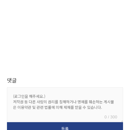
댓글
0 / 300