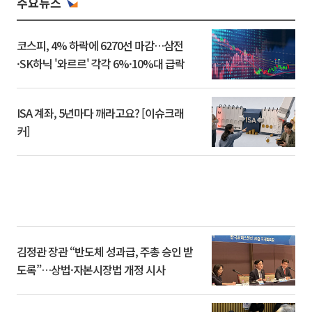
주요뉴스
코스피, 4% 하락에 6270선 마감…삼전
·SK하닉 '와르르' 각각 6%·10%대 급락
ISA 계좌, 5년마다 깨라고요? [이슈크래
커]
김정관 장관 “반도체 성과급, 주총 승인 받
도록”…상법·자본시장법 개정 시사