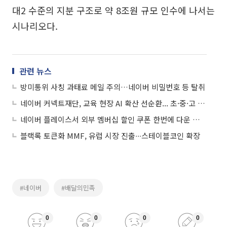
대2 수준의 지분 구조로 약 8조원 규모 인수에 나서는
시나리오다.
관련 뉴스
방미통위 사칭 과태료 메일 주의…네이버 비밀번호 등 탈취
네이버 커넥트재단, 교육 현장 AI 확산 선순환... 초·중·고 교사 AI 교육 콘텐츠 연구 지원
네이버 플레이스서 외부 멤버십 할인 쿠폰 한번에 다운 받는다
블랙록 토큰화 MMF, 유럽 시장 진출∙∙∙스테이블코인 확장
#네이버
#배달의민족
0
0
0
0