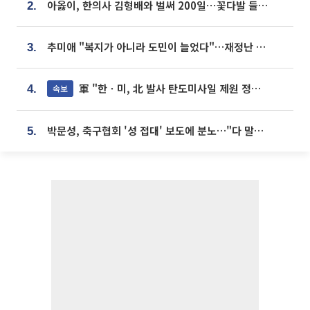
아옳이, 한의사 김형배와 벌써 200일⋯꽃다발 들고 "프러포즈 아냐"
2.
추미애 "복지가 아니라 도민이 늘었다"…재정난 책임론 정면돌파
3.
軍 "한ㆍ미, 北 발사 탄도미사일 제원 정밀분석 중"
속보
4.
박문성, 축구협회 '성 접대' 보도에 분노…"다 말아먹으려고 작정했나"
5.