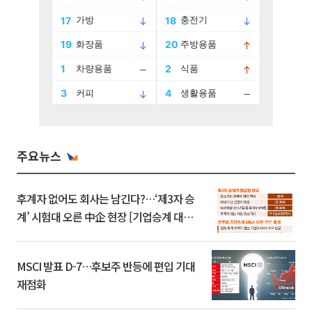
주요뉴스
후계자 없어도 회사는 남긴다?…‘제3자 승
계’ 시험대 오른 中企 현장 [기업승계 대전
환]
MSCI 발표 D-7…후보주 반등에 편입 기대
재점화