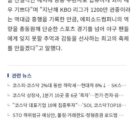
우 기쁘다"며 "지난해 KBO 리그가 1200만 관중이라
는 역대급 흥행을 기록한 만큼, 에피소드컴퍼니의 역
량을 총동원해 단순한 스포츠 경기를 넘어 야구 팬들
에게 잊지 못할 추억과 감동을 선사하는 최고의 축제
를 만들겠다"고 말했다.
관련 뉴스
코스피·코스닥 2%대 동반 하락세⋯현대차 8%↓ㆍSK스퀘어 6%↓
코스닥 상장사, 1분기 10곳 중 6곳 '흑자'…전기·전자·유통이 견인
"코스닥 대표기업 10에 집중투자"…'SOL 코스닥TOP10 ETF' 신규상장
STO 하위법규 예상안, 풀링·거래한도·정형증권 로드맵 제시