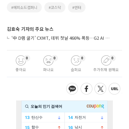
#에피소드컴퍼니
#코스닥
#엔터
김효숙 기자의 주요 뉴스
‘中 D램 굴기’ CXMT, 데뷔 첫날 466% 폭등…G2 AI 패권 ‘쩐의 전쟁’
0
0
0
0
좋아요
화나요
슬퍼요
추가취재 원해요