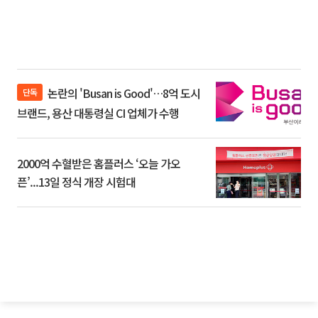
논란의 'Busan is Good'…8억 도시
단독
브랜드, 용산 대통령실 CI 업체가 수행
2000억 수혈받은 홈플러스 ‘오늘 가오
픈’...13일 정식 개장 시험대