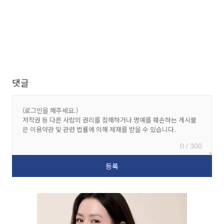
댓글
0 / 300