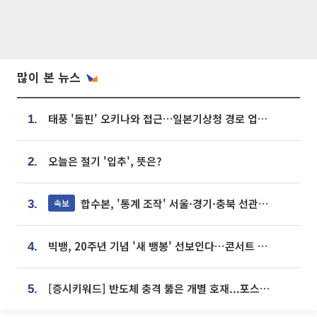
많이 본 뉴스
태풍 '돌핀' 오키나와 접근…일본기상청 경로 업데이트
1.
오늘은 절기 '입추', 뜻은?
2.
합수본, '통계 조작' 서울·경기·충북 선관위 등 추가 압수수색
속보
3.
빅뱅, 20주년 기념 '새 뱅봉' 선보인다⋯콘서트 앞두고 팝업 개최
4.
[증시키워드] 반도체 충격 뚫은 개별 호재...포스코퓨처엠·에코프로·한화솔루션 '눈길'
5.