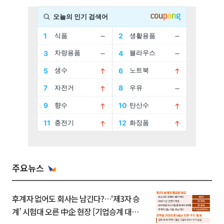
주요뉴스
후계자 없어도 회사는 남긴다?…‘제3자 승
계’ 시험대 오른 中企 현장 [기업승계 대전