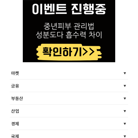
마켓
금융
부동산
산업
경제
국제