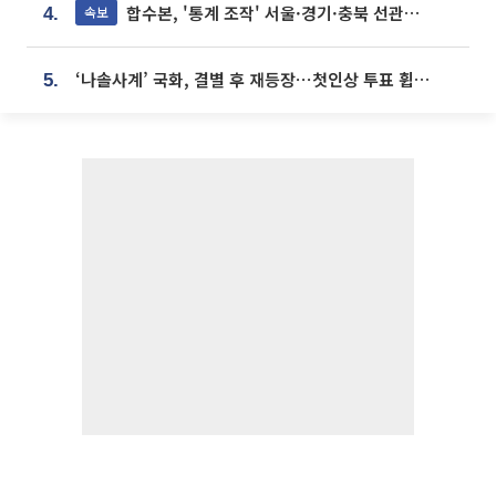
합수본, '통계 조작' 서울·경기·충북 선관위 등 추가 압수수색
속보
4.
‘나솔사계’ 국화, 결별 후 재등장⋯첫인상 투표 휩쓸고 ‘인기녀’ 등극
5.