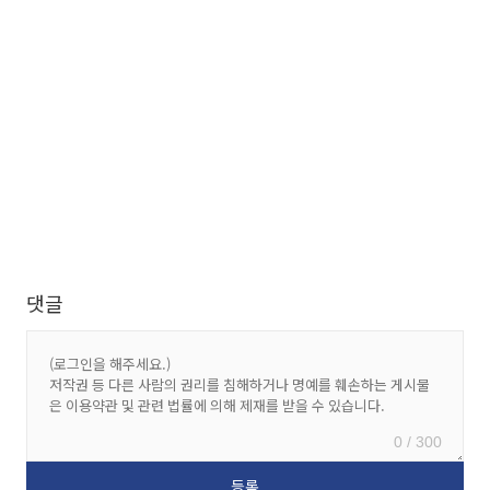
댓글
0 / 300