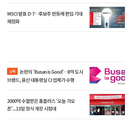
환]
MSCI 발표 D-7…후보주 반등에 편입 기대
재점화
논란의 'Busan is Good'…8억 도시
단독
브랜드, 용산 대통령실 CI 업체가 수행
2000억 수혈받은 홈플러스 ‘오늘 가오
픈’...13일 정식 개장 시험대