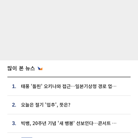
많이 본 뉴스
태풍 '돌핀' 오키나와 접근…일본기상청 경로 업데이트
1.
오늘은 절기 '입추', 뜻은?
2.
빅뱅, 20주년 기념 '새 뱅봉' 선보인다⋯콘서트 앞두고 팝업 개최
3.