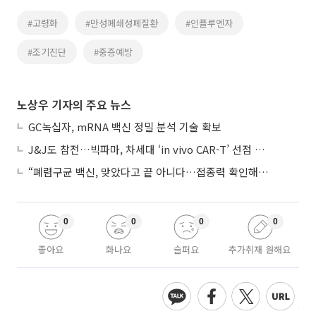
#고령화
#만성폐쇄성폐질환
#인플루엔자
#조기진단
#중증예방
노상우 기자의 주요 뉴스
GC녹십자, mRNA 백신 정밀 분석 기술 확보
J&J도 참전…빅파마, 차세대 ‘in vivo CAR-T’ 선점 경쟁 본격화
“폐렴구균 백신, 맞았다고 끝 아니다…접종력 확인해야”
0
0
0
0
좋아요
화나요
슬퍼요
추가취재 원해요