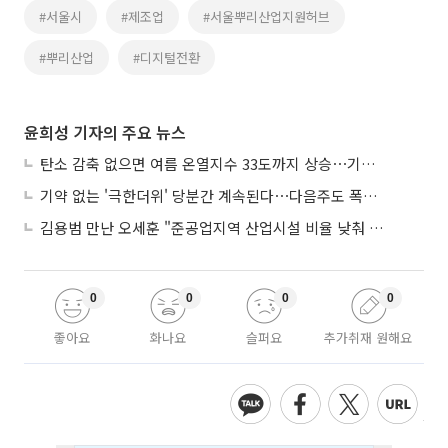
#서울시
#제조업
#서울뿌리산업지원허브
#뿌리산업
#디지털전환
윤희성 기자의 주요 뉴스
탄소 감축 없으면 여름 온열지수 33도까지 상승⋯기상청, 2100년 미래전망
기약 없는 '극한더위' 당분간 계속된다⋯다음주도 폭염·열대야 지속
김용범 만난 오세훈 "준공업지역 산업시설 비율 낮춰 공급 늘려야"
0
0
0
0
좋아요
화나요
슬퍼요
추가취재 원해요