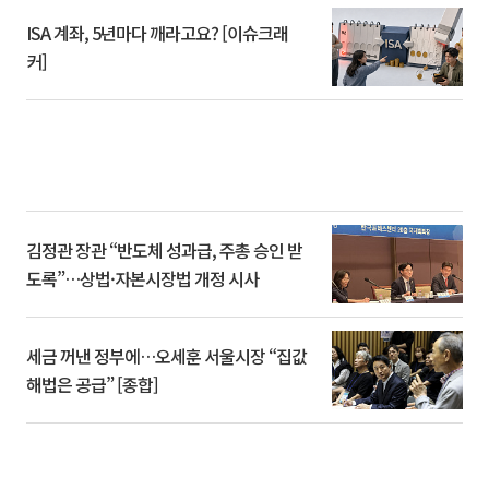
ISA 계좌, 5년마다 깨라고요? [이슈크래
커]
김정관 장관 “반도체 성과급, 주총 승인 받
도록”…상법·자본시장법 개정 시사
세금 꺼낸 정부에…오세훈 서울시장 “집값
해법은 공급” [종합]