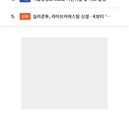
실리콘투, 라이브커머스팀 신설…K뷰티 ‘글로벌 판매망’ 확대[K뷰티 라방戰]
단독
5.