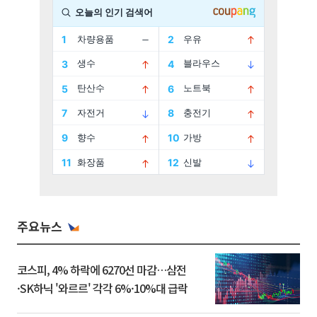
주요뉴스
코스피, 4% 하락에 6270선 마감…삼전
·SK하닉 '와르르' 각각 6%·10%대 급락