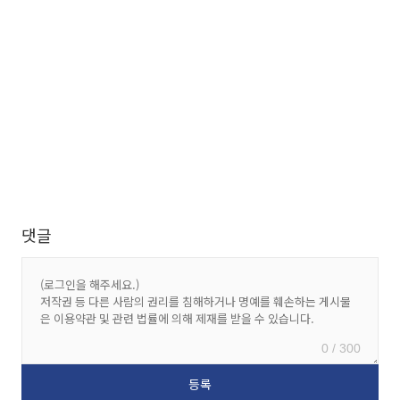
댓글
0 / 300