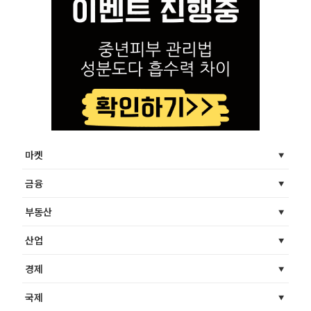
마켓
금융
부동산
산업
경제
국제