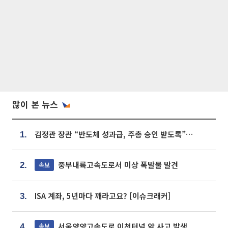
많이 본 뉴스
김정관 장관 “반도체 성과급, 주총 승인 받도록”…상법·자본시장법 개정 시사
1.
중부내륙고속도로서 미상 폭발물 발견
속보
2.
ISA 계좌, 5년마다 깨라고요? [이슈크래커]
3.
서울양양고속도로 이천터널 앞 사고 발생
속보
4.