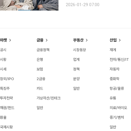
성 독감 바이러스가 전파되기 쉬워 ‘독감 유행’
2026-01-29 07:00
발표한 의원급 표본감시 결과에 따르면, 
마켓
금융
부동산
산업
공시
금융정책
시장동향
재계
시황
은행
업계
전자/통신/IT
시세
보험
정책
자동차
장외/IPO
2금융
분양
중화학
특징주
카드
일반
항공/물류
투자전략
가상자산/핀테크
유통
채권/펀드
일반
의료/바이오
환율
중기/벤처
국제시황
일반