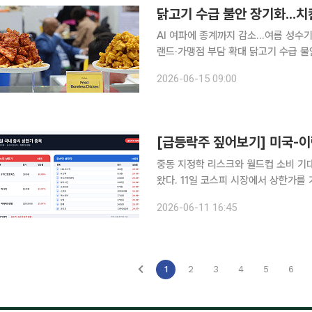
닭고기 수급 불안 장기화...치
AI 여파에 종계까지 감소…여름 성수
랜드·가맹점 부담 확대 닭고기 수급 불안이 예상보다 길어지면서 치킨업계의 닭고기 확보 부담이 커
지고 있다. 더군다나 닭고기 소비가 
2026-06-15 09:00
해소되기 어렵다는 전망도 나온다. 매
중동 지정학 리스크와 월드컵 소비 기
왔다. 11일 코스피 시장에서 상한가를 기록한 종목은 STX그린로지스, 마니커, 미래에셋생명이다.
STX그린로지스는 전 거래일 대비 30
2026-06-11 16:45
이란 간 군사적 긴장이 고조되며 호르
1
2
3
4
5
6