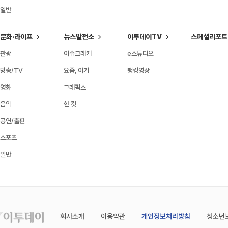
일반
문화·라이프
뉴스발전소
이투데이TV
스페셜리포트
관광
이슈크래커
e스튜디오
방송/TV
요즘, 이거
랭킹영상
영화
그래픽스
음악
한 컷
공연/출판
스포츠
일반
회사소개
이용약관
개인정보처리방침
청소년