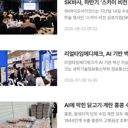
SK바사, 하반기 ‘스카이 비
SK바이오사이언스는 지난달 14일 수
학술 행사인 ‘스카이 비전 심포지엄(SKY 
심포지엄에선 독감백신 스카이셀플루
2026-08-03 09:53
(RSV) 예방항체의약품 베이포투스의 
리얼타임메디체크가 AI 기반 백신 이상반응 
크는 과학기술정보통신부와 정보통신산
‘2026년 소형 데이터센터 기반 AI 
2026-07-28 16:45
밝혔다. 사업의 공공 실증기관으로
AI에 막힌 닭고기·계란 홍콩
홍콩, 발생지역 단위 수입 제한 모두 
1846만개 수출 홍콩이 고병원성 조류인플루엔자(AI) 발생지역 36개 시·군에 적용하던 수입 제한
을 모두 해제하면서 한국산 닭고기와 계란의 수출길이 