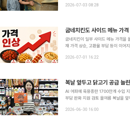
올해 축산 분야에 353억원을 투입해 
2026-07-03 08:28
스마트축산과 한우 개량으로 농가 경쟁
굽네치킨도 사이드 메뉴 가격
굽네치킨이 일부 사이드 메뉴 가격을 
재 가격 상승, 고환율 부담 등이 이어
비자들의 외식 물가 부담도 한층 커질 전망이다. 1일 굽네치킨 홈페이지에 
2026-07-01 16:22
1000원에서 2만3000원으로 2000
복날 앞두고 닭고기 공급 늘
AI 여파에 육용종란 1700만개 수입
부담 완화 지원 검토 올여름 복날을 앞두고 정부와 업계가 닭고기 공급 확대에 속도를 내고 있다. 지
난겨울 고병원성 조류인플루엔자(AI)
2026-06-30 16:00
원했고, 업계도 육계와 삼계 생산을 늘