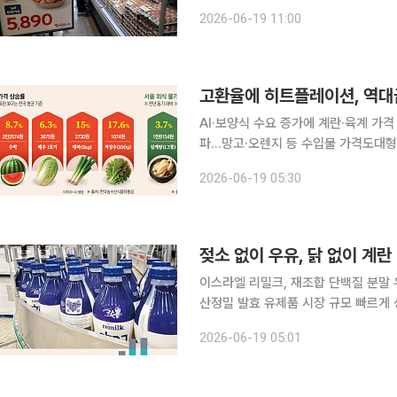
신선란 공급을 확대한다. 지난 겨울 고
2026-06-19 11:00
사육밀도 개선 영향까지 겹치면서 생산
AI·보양식 수요 증가에 계란·육계 가
파...망고·오렌지 등 수입물 가격도대형마트, 
에 빨간불이 켜졌다. 예년보다 이른 
2026-06-19 05:30
(Heatflation)’ 현상이 현실화하
젖소 없이 우유, 닭 없이 계란 
이스라엘 리밀크, 재조합 단백질 분말
산정밀 발효 유제품 시장 규모 빠르게 
왔다. 기업들이 거금과 오랜 시간을 투자해 재조
2026-06-19 05:01
전문매체 더스푼에 따르면 지난해 말 