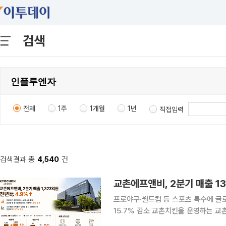
검색
전체
1주
1개월
1년
직접입력
검색결과 총
4,540
건
교촌에프앤비, 2분기 매출 1
프로야구·월드컵 등 스포츠 특수에 글
15.7% 감소 교촌치킨을 운영하는 교촌에프앤비가 올해 2분기 치킨 수요 확대와 글로벌·신사업 성
장에 힘입어 매출을 늘렸다. 다만 원