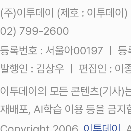
(주)이투데이 (제호 : 이투데이
02) 799-2600
등록번호 : 서울아00197 ㅣ 등록일
발행인 : 김상우 ㅣ 편집인 : 
이투데이의 모든 콘텐츠(기사)는
재배포, AI학습 이용 등을 금지
Copyright 2006.
이투데이
.