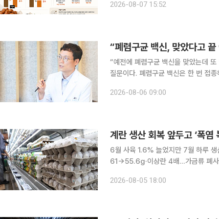
2026-08-07 15:52
교촌에프앤비는 올해 2분기 연결 기준 매
“폐렴구균 백신, 맞았다고 
“예전에 폐렴구균 백신을 맞았는데 또 맞아야 하나요?” 고령 환자
질문이다. 폐렴구균 백신은 한 번 접
접종 이력과 현재 건강 상태, 최신 예방접
2026-08-06 09:00
지역사회획득 폐렴의 가장 흔한 원인
계란 생산 회복 앞두고 ‘폭염
6월 사육 1.6% 늘었지만 7월 하루 생
61→55.6g·이상란 4배…가금류 폐사 46만마리 겨울철 고병원성 조류인플
듯해진 계란 수급이 이달부터 풀릴 것
2026-08-05 18:00
계 사육 마릿수는 회복되고 있지만 고