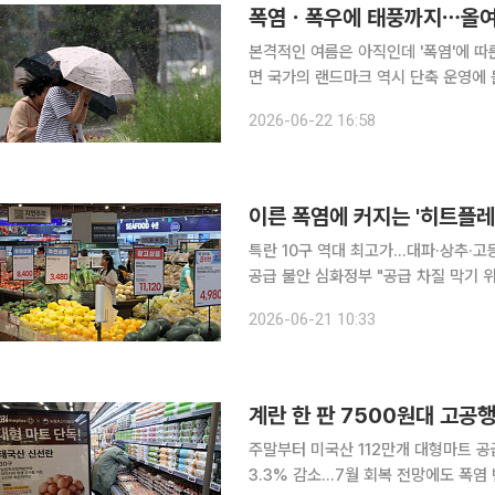
폭염ㆍ폭우에 태풍까지⋯올여름
본격적인 여름은 아직인데 '폭염'에 따
면 국가의 랜드마크 역시 단축 운영에 
께 함성을 지르던 축제의 장도 안전 문
2026-06-22 16:58
이른 폭염에 커지는 '히트플레이
특란 10구 역대 최고가...대파·상추
공급 불안 심화정부 "공급 차질 막기 위해 가용한 모든
이 지속적인 오름세를 이어가고 있다.
2026-06-21 10:33
키울 수 있다고 우려한
계란 한 판 7500원대 고공행
주말부터 미국산 112만개 대형마트 
3.3% 감소…7월 회복 전망에도 폭염 변수 계란값이 좀처럼 꺾이지 않자 정부가 미국