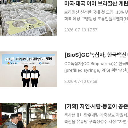
미국·태국 이어 브라질산 계
브라질산 신선란 국내 첫 도입…13일부
회복 예상 고병원성 조류인플루엔자(HPAI) 여파로 계란 생산과 공급이 줄면서 정부가 국내 처음으
로 브라질산 신선란을 들여온다. 미국
2026-07-13 17:57
발생에 따른 수급 불안과 가격 상승에
[BioS]GC녹십자, 한국백신과
GC녹십자(GC Biopharma)은 한국
(prefilled syringe, PFS) 
혔다. 이번 협약식은 경기도 안산시에
2026-07-10 09:58
통해 자사의 독감백신 '지씨플루(GCF
[기획] 자연·사람·동물이 공
축사현대화·한우개량·가축분뇨 자원화
축산물 유통망 구축정성주 시장 “자연·사람·동물