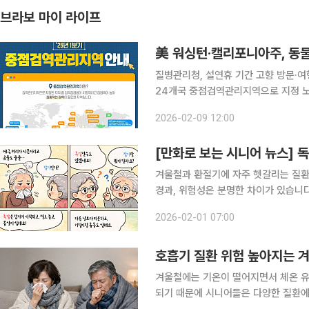
브라보 마이 라이프
질병관리청, 설연휴 기간 고향 방문·여행
24개국 중점검역관리지역으로 지정 노
으로 예방 설 연휴를 맞이해 해외여행을 계획 중이라면 출국 전 방문 국가의 감염병 발생 정보와 예
2026-02-09 12:00
방 수칙을 사전
[만화로 보는 시니어 뉴스] 
겨울철과 환절기에 자주 헷갈리는 질환
경과, 위험성은 분명한 차이가 있습니다. 국가건강정보포털에 따르면 먼저 독감(인플루엔자)은
이 갑자기 시작되는 것이 특징입니다.
2026-02-01 07:00
두통, 전신통, 근육통이 심하게 나타나
호흡기 질환 위험 높아지는 겨
겨울철에는 기온이 떨어지면서 체온 유
되기 때문에 시니어들은 다양한 질환에