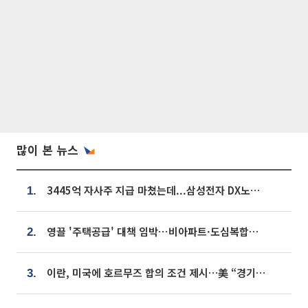
많이 본 뉴스
3445억 자사주 지급 마쳤는데...삼성전자 DX노조, 뒤늦은 '떼쓰기 집회'
1.
영끌 '주택공급' 대책 임박⋯비아파트·도심복합까지 총동원
2.
이란, 미국에 호르무즈 합의 조건 제시…美 “경기 아직 안 끝나” [종합]
3.