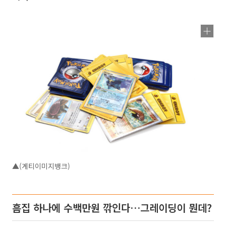
▲(게티이미지뱅크)
흠집 하나에 수백만원 깎인다…그레이딩이 뭔데?