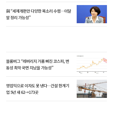
與 “세제개편안 다양한 목소리 수렴…이달
말 정리 가능성”
블룸버그 “레버리지 거품 빠진 코스피, 변
동성 최악 국면 지났을 가능성”
영업익으로 이자도 못 낸다…건설 한계기
업 5년 새 62→173곳