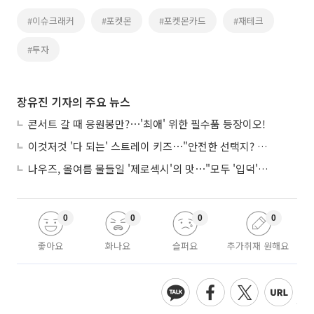
#이슈크래커
#포켓몬
#포켓몬카드
#재테크
#투자
장유진 기자의 주요 뉴스
콘서트 갈 때 응원봉만?⋯'최애' 위한 필수품 등장이오!
이것저것 '다 되는' 스트레이 키즈⋯"안전한 선택지? 도전이 재밌죠"
나우즈, 올여름 물들일 '제로섹시'의 맛⋯"모두 '입덕'시킬 것"
0
0
0
0
좋아요
화나요
슬퍼요
추가취재 원해요