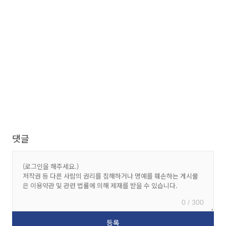
댓글
0 / 300