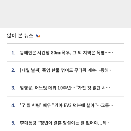
많이 본 뉴스
동해안은 시간당 80㎜ 폭우, 그 외 지역은 폭염…‘극과 극 날씨’
1.
[내일 날씨] 폭염 한풀 꺾여도 무더위 계속⋯동해안 이틀 연속 비
2.
임영웅, 어느덧 데뷔 10주년⋯"가진 것 없던 시절, 내 앞엔 20명의 팬뿐"
3.
'굿 윌 헌팅' 배우 "기아 EV2 덕분에 살아"…교통사고 후 안전성 극찬
4.
李대통령 “청년이 결혼 망설이는 일 없어야...제도상 불이익 조사”
5.