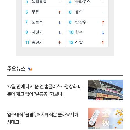
주요뉴스
22일 만에 다시 문 연 홈플러스…정상화 바
쁜데 재고 없어 ‘발동동’[가보니]
입추매직 '불발', 처서매직은 올까요? [해
시태그]