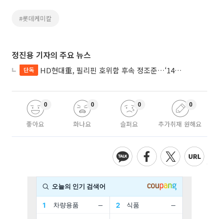
#롯데케미칼
정진용 기자의 주요 뉴스
HD현대重, 필리핀 호위함 후속 정조준…‘14척+α’ 싹쓸이 노린다
단독
0
0
0
0
좋아요
화나요
슬퍼요
추가취재 원해요