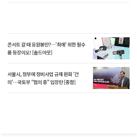
콘서트 갈 때 응원봉만?⋯'최애' 위한 필수
품 등장이오! [솔드아웃]
서울시, 정부에 정비사업 규제 완화 '건
의'⋯국토부 "협의 중" 입장만 [종합]