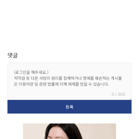
댓글
0 / 300