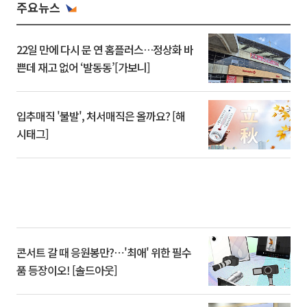
주요뉴스
22일 만에 다시 문 연 홈플러스…정상화 바
쁜데 재고 없어 ‘발동동’[가보니]
입추매직 '불발', 처서매직은 올까요? [해
시태그]
콘서트 갈 때 응원봉만?⋯'최애' 위한 필수
품 등장이오! [솔드아웃]