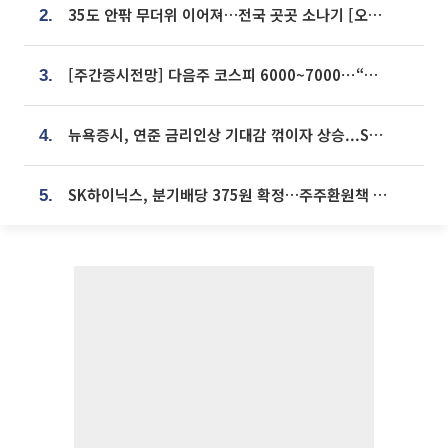
35도 안팎 무더위 이어져…전국 곳곳 소나기 [오늘 날씨]
2.
[주간증시전망] 다음주 코스피 6000~7000⋯“外人 수급은 정책이 변수”
3.
뉴욕증시, 연준 금리인상 기대감 꺾이자 상승...S&P500 사상 최고치 [종합]
4.
SK하이닉스, 분기배당 375원 확정…주주환원책 9월로 앞당겨 발표
5.