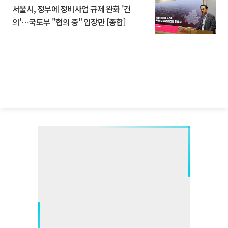
서울시, 정부에 정비사업 규제 완화 '건
의'⋯국토부 "협의 중" 입장만 [종합]