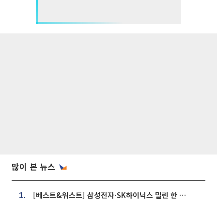
많이 본 뉴스
[베스트&워스트] 삼성전자·SK하이닉스 밀린 한 주…상상인증권은 85% 급등
1.