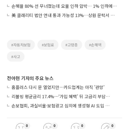
손해율 80% 선 무너졌는데 요율 인하 압박… 1% 인하에 2000억원 '증발'
美 클래리티 법안 연내 통과 가능성 13%…상원 문턱서 제동
#자동차보험
#보험료
#고령층
#손해액
#사고
전아현 기자의 주요 뉴스
홈플러스 다시 문 열었지만⋯카드업계는 아직 '관망'
리볼빙 평균금리 17.4%⋯‘가입 혜택’ 뒤 고금리 부담 주의
손보협회, 과실비율·보험광고 심의에 생성형 AI 도입 추진
0
0
0
0