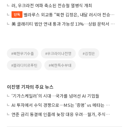
러, 우크라전 여파 축소된 전승절 열병식 개최
벨라루스 외교통 “북한 김정은, 내달 러시아 전승절 참석 가능성”
단독
美 클래리티 법안 연내 통과 가능성 13%…상원 문턱서 제동
#북한무기수출
#우크라이나전쟁
#김정은
#블라디미르푸틴
#북한특수부대
이진영 기자의 주요 뉴스
‘기가스케일러’의 시대…국가를 넘어선 AI 기업들
AI 투자에서 수익 경쟁으로⋯MS는 ‘증명’ vs 메타는 ‘숙제’
연준 금리 동결에 인플레 늦장 대응 우려…월가, 주식도 채권도 던졌다