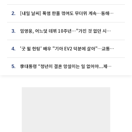
[내일 날씨] 폭염 한풀 꺾여도 무더위 계속⋯동해안 이틀 연속 비
2.
임영웅, 어느덧 데뷔 10주년⋯"가진 것 없던 시절, 내 앞엔 20명의 팬뿐"
3.
'굿 윌 헌팅' 배우 "기아 EV2 덕분에 살아"…교통사고 후 안전성 극찬
4.
李대통령 “청년이 결혼 망설이는 일 없어야...제도상 불이익 조사”
5.