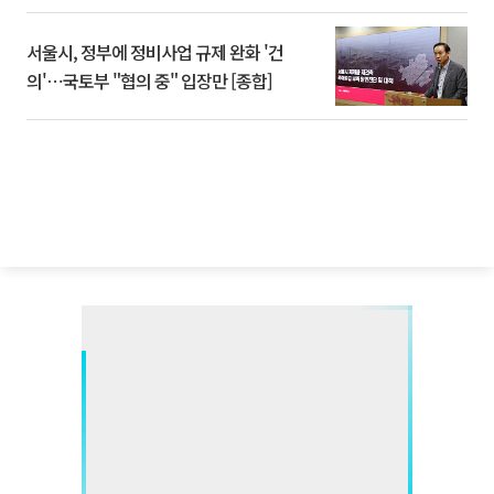
서울시, 정부에 정비사업 규제 완화 '건
의'⋯국토부 "협의 중" 입장만 [종합]