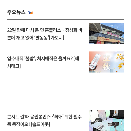
주요뉴스
22일 만에 다시 문 연 홈플러스…정상화 바
쁜데 재고 없어 ‘발동동’[가보니]
입추매직 '불발', 처서매직은 올까요? [해
시태그]
콘서트 갈 때 응원봉만?⋯'최애' 위한 필수
품 등장이오! [솔드아웃]