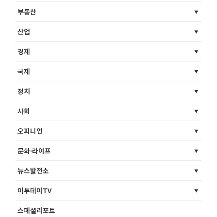
부동산
산업
경제
국제
정치
사회
오피니언
문화·라이프
뉴스발전소
이투데이TV
스페셜리포트