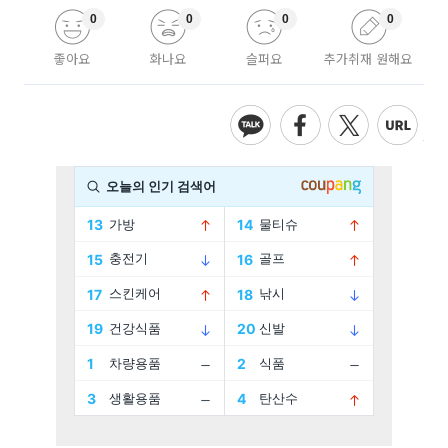
0
0
0
0
좋아요
화나요
슬퍼요
추가취재 원해요