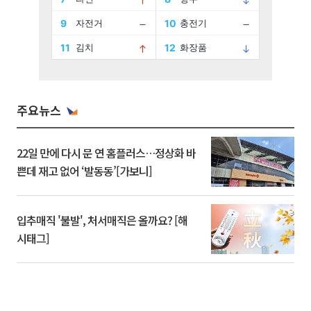
주요뉴스
22일 만에 다시 문 연 홈플러스…정상화 바
쁜데 재고 없어 ‘발동동’[가보니]
입추매직 '불발', 처서매직은 올까요? [해
시태그]