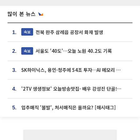
많이 본 뉴스
전북 완주 삼례읍 공장서 화재 발생
속보
1.
서울도 '40도'…오늘 노원 40.2도 기록
속보
2.
SK하이닉스, 용인·청주에 54조 투자…AI 메모리 생산기지 키운다
3.
'2TV 생생정보' 오늘방송맛집- 배우 강성진 단골! 쌀국수ㆍ푸팟퐁 커리 맛집 '블○○○'
4.
입추매직 '불발', 처서매직은 올까요? [해시태그]
5.