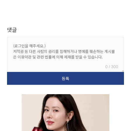
댓글
0 / 300