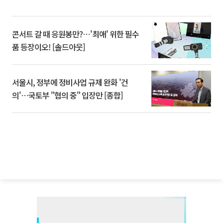
콘서트 갈 때 응원봉만?⋯'최애' 위한 필수
품 등장이오! [솔드아웃]
서울시, 정부에 정비사업 규제 완화 '건
의'⋯국토부 "협의 중" 입장만 [종합]