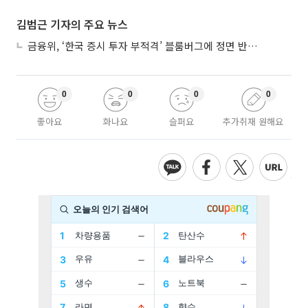
김범근 기자의 주요 뉴스
금융위, ‘한국 증시 투자 부적격’ 블룸버그에 정면 반박…“근거 불분명”
0
0
0
0
좋아요
화나요
슬퍼요
추가취재 원해요