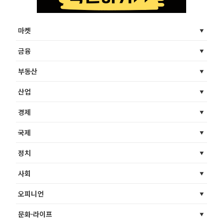
마켓
금융
부동산
산업
경제
국제
정치
사회
오피니언
문화·라이프