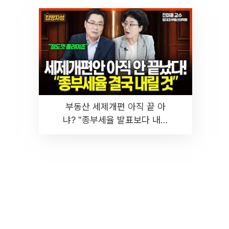
부동산 세제개편 아직 끝 아
냐? "종부세율 발표보다 내릴
것" 장기거주·양도세 전망 I 집
땅지성 I 김인만, 진미윤