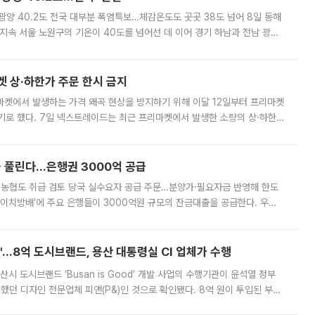
·광양 40.2도 전국 대부분 폭염특보…체감온도도 곳곳 38도 넘어 8일 동해
지속 서울 노원구의 기온이 40도를 넘어선 데 이어 경기 하남과 전남 광양
. 전국 대부분 지역에 폭염특보가 내려진 가운데 곳곳에서 39~40도 안팎
켓 상·하한가 주문 한시 금지
마켓에서 발생하는 가격 왜곡 현상을 방지하기 위해 이달 12일부터 프리마켓
기로 했다. 7일 넥스트레이드는 최근 프리마켓에서 발생한 소량의 상·하한
, 주문 오류로 인한 가격 급등락을 최소화하기 위한 비상 대응방안을 발표
 풀린다…은행권 3000억 공급
리·농협도 취급 검토 당국 실수요자 공급 주문…분양가·필요자금 반영해 한도
에이치방배’에 주요 은행들이 3000억원 규모의 잔금대출을 공급한다. 우리
하고 있어 향후 공급 규모가 늘어날 전망이다. 7일 금융권에 따르면 KB국
od'…8억 도시브랜드, 용산 대통령실 CI 업체가 수행
시 도시브랜드 ‘Busan is Good’ 개발 사업의 수행기관이 윤석열 정부
여했던 디자인 전문업체 피앤(P&)인 것으로 확인됐다. 8억 원이 투입된 부산
 부족과 디자인 정체성 논란에 휩싸였던 만큼, 사업 선정 과정과 결과물에