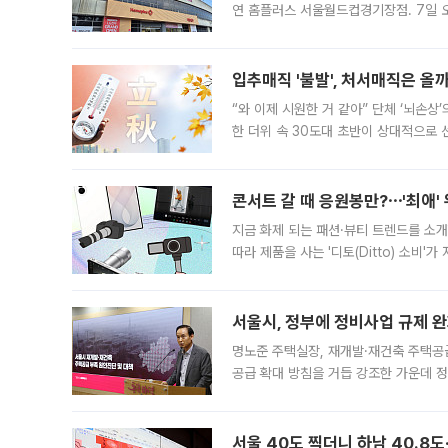
연 홈플러스 서울월드컵경기장점. 7일 
우유, 과일 같은 신선식품이 차근차근 자
입추매직 '불발', 처서매직은 올
“와 이제 시원한 거 같아” 단체 ‘뇌손상
한 더위 속 30도대 초반이 상대적으로
지역에 있었습니다. 7월 말에는 서풍과
콘서트 갈 때 응원봉만?⋯'최애'
지금 화제 되는 패션·뷰티 트렌드를 소개
따라 제품을 사는 '디토(Ditto) 소비
어디일까요? 아이돌 콘서트 시작을 기다
서울시, 정부에 정비사업 규제 완화
명노준 주택실장, 재개발·재건축 주택공
공급 확대 방침을 거듭 강조한 가운데 정
면 반박하고 나섰다. 명노준 서울시 주택
서울 40도 찍더니 하남 40.8도