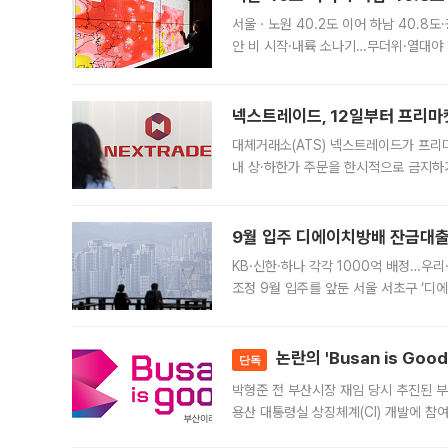
서울ㆍ노원 40.2도 이어 하남 40.8도
안 비 시작·내륙 소나기…무더위·열대야 
에서도 40도를 웃도는 기온이 관측됐다
의 극심한
넥스트레이드, 12일부터 프리마
대체거래소(ATS) 넥스트레이드가 프리
내 상·하한가 주문을 한시적으로 금지하
가 체결 사례와 관련해 설명자료를 내고
9월 입주 디에이치방배 잔금대출
KB·신한·하나 각각 1000억 배정…우
조정 9월 입주를 앞둔 서울 서초구 ‘디
은행과 NH농협은행도 대출 취급을 검토
민은행
논란의 'Busan is Go
단독
박형준 전 부산시장 재임 당시 추진된 부산
용산 대통령실 상징체계(CI) 개발에 참
도시브랜드 사업이 공개 이후 시민 공감