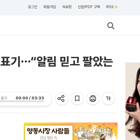
로그인
회원가입
속보창
신문/PDF 구독
RSS
 표기⋯“알림 믿고 팔았는
00:00 / 03:33
 듣기