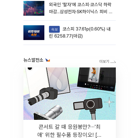
외국인 '팔자'에 코스피·코스닥 하락
마감...삼성전자·SK하이닉스 희비 갈
려
코스피 37.61p(0.60%) 내
속보
린 6258.77(마감)
뉴스발전소
콘서트 갈 때 응원봉만?⋯'최
애' 위한 필수품 등장이오! [솔