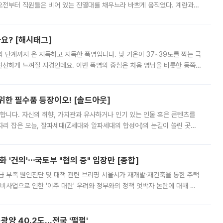
오전부터 직원들은 비어 있는 진열대를 채우느라 바쁘게 움직였다. 계란과
리를 잡기 시작했지만, 매장 곳곳엔 여전히 텅 빈 매대가 먼저 눈에 들어왔
까요? [해시태그]
’의 단계까지 온 지독하고 지독한 폭염입니다. 낮 기온이 37~39도를 찍는 극
 선선하게 느껴질 지경인데요. 이번 폭염의 중심은 처음 영남을 비롯한 동쪽
 북서풍이 산맥을 넘어 영남 쪽으로 내려오면서 뜨겁고 건조해졌는데요.
 위한 필수품 등장이오! [솔드아웃]
합니다. 자신의 취향, 가치관과 유사하거나 인기 있는 인물 혹은 콘텐츠를
'가 자리 잡은 오늘, 잘파세대(Z세대와 알파세대의 합성어)의 눈길이 쏠린 곳은
리는 공연장. 응원봉만큼이나 눈에 띄는 게 있습니다. 공연이 시작되기
 '건의'⋯국토부 "협의 중" 입장만 [종합]
급 부족 원인진단 및 대책 관련 브리핑 서울시가 재개발·재건축을 통한 주택
비사업으로 인한 '이주 대란' 우려와 정부와의 정책 엇박자 논란에 대해 정
실장은 2031년까지 31만 가구 착공 목표에 차질이 없다는 입장이나,
·광양 40.2도…전국 '펄펄'