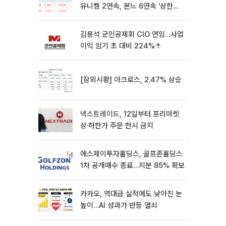
유니켐 2연속, 본느 6연속 ‘상한
가’⋯M&A 훈풍 분 증시
김용석 군인공제회 CIO 연임…사업
이익 임기 초 대비 224%↑
[장외시황] 아크로스, 2.47% 상승
넥스트레이드, 12일부터 프리마켓
상·하한가 주문 한시 금지
에스제이투자홀딩스, 골프존홀딩스
1차 공개매수 종료…지분 85% 확보
카카오, 역대급 실적에도 낮아진 눈
높이…AI 성과가 반등 열쇠