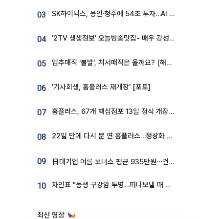
SK하이닉스, 용인·청주에 54조 투자…AI 메모리 생산기지 키운다
03
'2TV 생생정보' 오늘방송맛집- 배우 강성진 단골! 쌀국수ㆍ푸팟퐁 커리 맛집 '블○○○'
04
입추매직 '불발', 처서매직은 올까요? [해시태그]
05
'기사회생, 홈플러스 재개장' [포토]
06
홈플러스, 67개 핵심점포 13일 정식 개장…영업 재개 속도
07
22일 만에 다시 문 연 홈플러스…정상화 바쁜데 재고 없어 ‘발동동’[가보니]
08
09
日대기업 여름 보너스 평균 935만원⋯건설회사 1800만 넘어
차인표 "동생 구강암 투병…떠나보낼 때 가장 힘들었다”
10
최신 영상