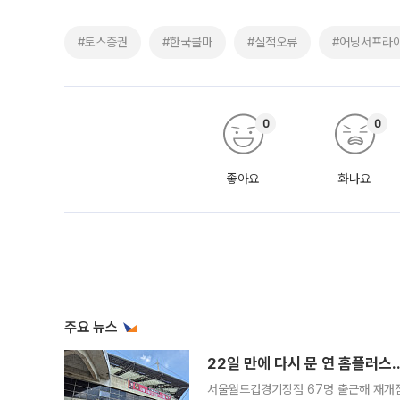
#토스증권
#한국콜마
#실적오류
#어닝서프라
0
0
좋아요
화나요
주요 뉴스
22일 만에 다시 문 연 홈플러스
서울월드컵경기장점 67명 출근해 재개점 