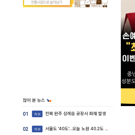
많이 본 뉴스
전북 완주 삼례읍 공장서 화재 발생
01
속보
서울도 '40도'…오늘 노원 40.2도 기록
02
속보