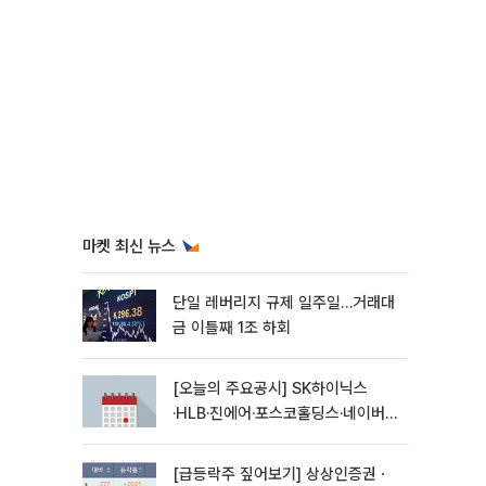
마켓 최신 뉴스
단일 레버리지 규제 일주일…거래대
금 이틀째 1조 하회
[오늘의 주요공시] SK하이닉스
·HLB·진에어·포스코홀딩스·네이버·
대우건설 등
[급등락주 짚어보기] 상상인증권ㆍ