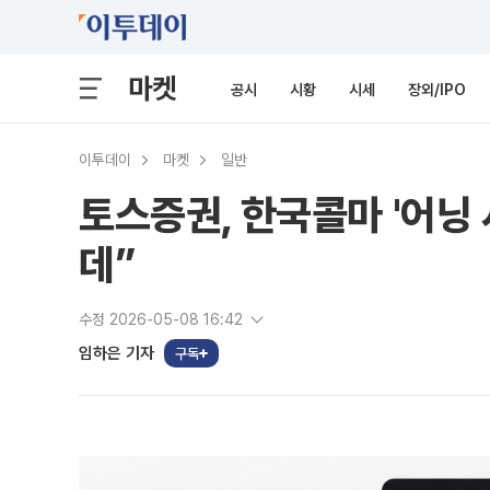
마켓
공시
시황
시세
장외/IPO
이투데이
마켓
일반
토스증권, 한국콜마 '어닝
데”
수정 2026-05-08 16:42
임하은 기자
구독