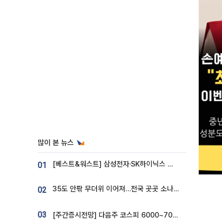
많이 본 뉴스
[베스트&워스트] 삼성전자·SK하이닉스 밀린 한 주…상상인증권은 85% 급등
01
35도 안팎 무더위 이어져…전국 곳곳 소나기 [오늘 날씨]
02
03
[주간증시전망] 다음주 코스피 6000~7000⋯“外人 수급은 정책이 변수”