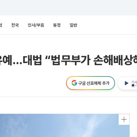
업
전국
인사/부음
동정
일반
유예…대법 “법무부가 손해배상
기사
구글 선호매체 추가