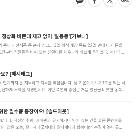
…정상화 바쁜데 재고 없어 ‘발동동’[가보니]
준비 신선식품 등 순차 입고…13일 정식 개장 목표 22일 만에 다시 문을
오전부터 직원들은 비어 있는 진열대를 채우느라 바쁘게 움직였다. 계란과
리를 잡기 시작했지만, 매장 곳곳엔 여전히 텅 빈 매대가 먼저 눈에 들어왔
까요? [해시태그]
’의 단계까지 온 지독하고 지독한 폭염입니다. 낮 기온이 37~39도를 찍는 극
 선선하게 느껴질 지경인데요. 이번 폭염의 중심은 처음 영남을 비롯한 동쪽
 북서풍이 산맥을 넘어 영남 쪽으로 내려오면서 뜨겁고 건조해졌는데요.
 위한 필수품 등장이오! [솔드아웃]
합니다. 자신의 취향, 가치관과 유사하거나 인기 있는 인물 혹은 콘텐츠를
'가 자리 잡은 오늘, 잘파세대(Z세대와 알파세대의 합성어)의 눈길이 쏠린 곳은
리는 공연장. 응원봉만큼이나 눈에 띄는 게 있습니다. 공연이 시작되기