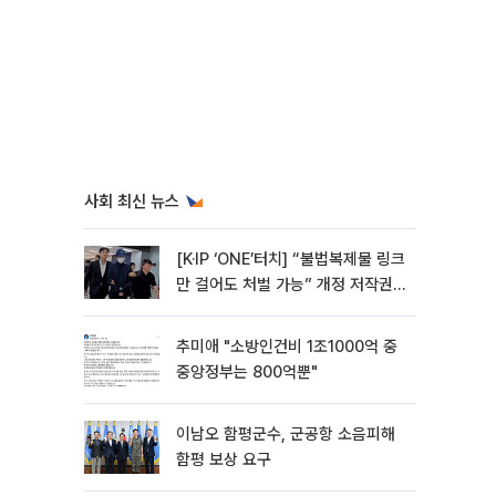
사회 최신 뉴스
[K·IP ‘ONE’터치] “불법복제물 링크
만 걸어도 처벌 가능” 개정 저작권
법 어떻게 바뀌었나
추미애 "소방인건비 1조1000억 중
중앙정부는 800억뿐"
이남오 함평군수, 군공항 소음피해
함평 보상 요구