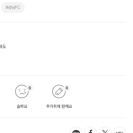
#성남FC
화도
0
0
슬퍼요
추가취재 원해요