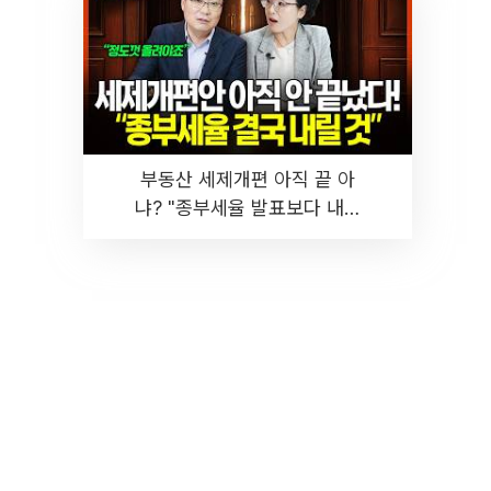
부동산 세제개편 아직 끝 아
냐? "종부세율 발표보다 내릴
것" 장기거주·양도세 전망 I 집
땅지성 I 김인만, 진미윤