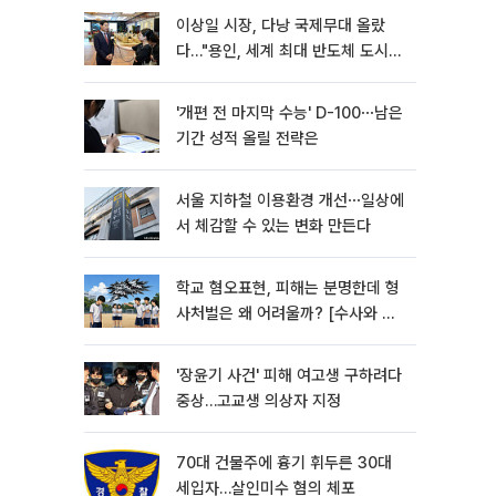
이상일 시장, 다낭 국제무대 올랐
다…"용인, 세계 최대 반도체 도시
된다"
'개편 전 마지막 수능' D-100⋯남은
기간 성적 올릴 전략은
서울 지하철 이용환경 개선⋯일상에
서 체감할 수 있는 변화 만든다
학교 혐오표현, 피해는 분명한데 형
사처벌은 왜 어려울까? [수사와 재
판]
'장윤기 사건' 피해 여고생 구하려다
중상…고교생 의상자 지정
70대 건물주에 흉기 휘두른 30대
세입자…살인미수 혐의 체포