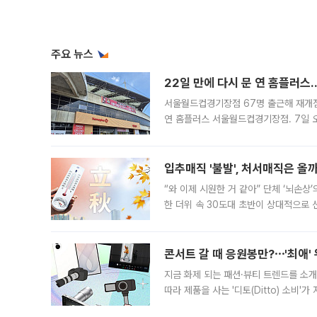
주요 뉴스
22일 만에 다시 문 연 홈플러스
서울월드컵경기장점 67명 출근해 재개점 
연 홈플러스 서울월드컵경기장점. 7일 
우유, 과일 같은 신선식품이 차근차근 자
입추매직 '불발', 처서매직은 올
“와 이제 시원한 거 같아” 단체 ‘뇌손상
한 더위 속 30도대 초반이 상대적으로
지역에 있었습니다. 7월 말에는 서풍과
콘서트 갈 때 응원봉만?⋯'최애'
지금 화제 되는 패션·뷰티 트렌드를 소개
따라 제품을 사는 '디토(Ditto) 소비
어디일까요? 아이돌 콘서트 시작을 기다