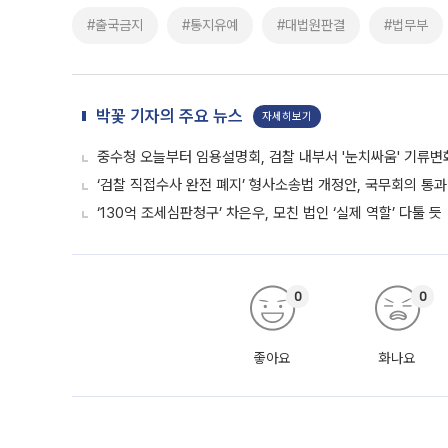
#출국금지
#통지유예
#대법원판결
#법무부
박꽃 기자의 주요 뉴스
자세히보기
중수청 오늘부터 임용설명회, 검찰 내부서 '눈치싸움' 기류변
‘검찰 직접수사 완전 폐지’ 형사소송법 개정안, 국무회의 통과
‘130억 조세심판청구’ 차은우, 모친 법인 ‘실제 역할’ 다툴 듯
0
0
좋아요
화나요