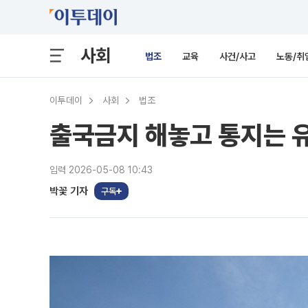
사회
법조
교육
사건/사고
노동/취
이투데이
사회
법조
출국금지 해놓고 통지는 
입력 2026-05-08 10:43
박꽃 기자
구독