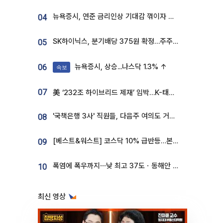
뉴욕증시, 연준 금리인상 기대감 꺾이자 상승...S&P500 사상 최고치 [종합]
04
SK하이닉스, 분기배당 375원 확정…주주환원책 9월로 앞당겨 발표
05
뉴욕증시, 상승...나스닥 1.3% ↑
06
속보
07
美 ‘232조 하이브리드 제재’ 임박…K-태양광, 불확실성 털고 날개 다나
'국책은행 3사' 직원들, 다음주 여의도 거리 나서는 까닭은
08
[베스트&워스트] 코스닥 10% 급반등…본느, 최대주주 변경 기대에 270% 폭등
09
폭염에 폭우까지⋯낮 최고 37도ㆍ동해안 강한 비 [날씨]
10
최신 영상