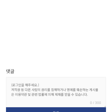
댓글
0 / 300