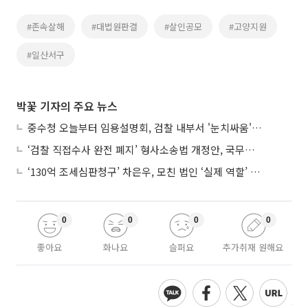
#존속살해
#대법원판결
#살인공모
#고양지원
#일산서구
박꽃 기자의 주요 뉴스
중수청 오늘부터 임용설명회, 검찰 내부서 '눈치싸움' 기류변화도
‘검찰 직접수사 완전 폐지’ 형사소송법 개정안, 국무회의 통과
‘130억 조세심판청구’ 차은우, 모친 법인 ‘실제 역할’ 다툴 듯
0
0
0
0
좋아요
화나요
슬퍼요
추가취재 원해요