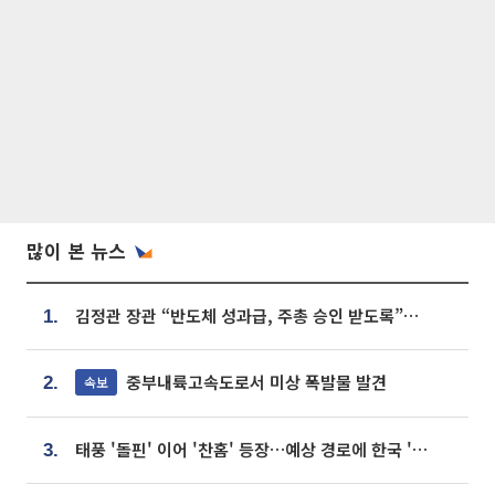
많이 본 뉴스
김정관 장관 “반도체 성과급, 주총 승인 받도록”…상법·자본시장법 개정 시사
1.
중부내륙고속도로서 미상 폭발물 발견
속보
2.
태풍 '돌핀' 이어 '찬홈' 등장…예상 경로에 한국 '한숨'
3.