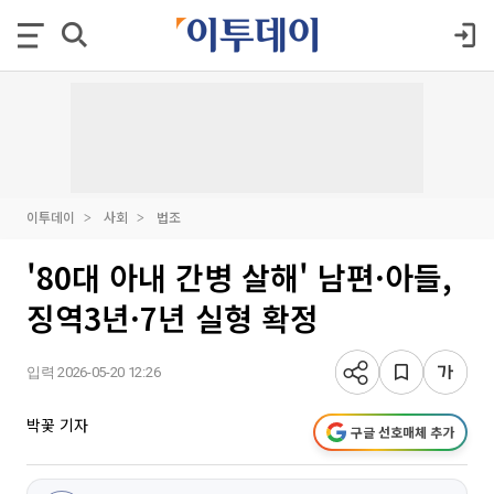
이투데이
사회
법조
'80대 아내 간병 살해' 남편·아들,
징역3년·7년 실형 확정
입력 2026-05-20 12:26
박꽃 기자
구글 선호매체 추가