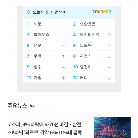
주요뉴스
코스피, 4% 하락에 6270선 마감…삼전
·SK하닉 '와르르' 각각 6%·10%대 급락