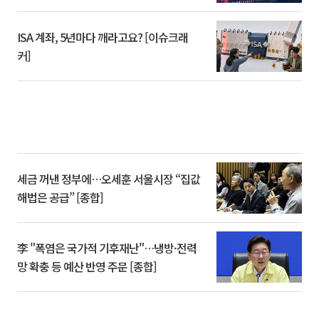
ISA 계좌, 5년마다 깨라고요? [이슈크래
커]
세금 꺼낸 정부에…오세훈 서울시장 “집값
해법은 공급” [종합]
李 "폭염은 국가적 기후재난"…냉방·전력
망 확충 등 예산 반영 주문 [종합]