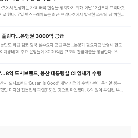
마켓에서 발생하는 가격 왜곡 현상을 방지하기 위해 이달 12일부터 프리마켓
기로 했다. 7일 넥스트레이드는 최근 프리마켓에서 발생한 소량의 상·하한
, 주문 오류로 인한 가격 급등락을 최소화하기 위한 비상 대응방안을 발표
 풀린다…은행권 3000억 공급
리·농협도 취급 검토 당국 실수요자 공급 주문…분양가·필요자금 반영해 한도
에이치방배’에 주요 은행들이 3000억원 규모의 잔금대출을 공급한다. 우리
하고 있어 향후 공급 규모가 늘어날 전망이다. 7일 금융권에 따르면 KB국
od'…8억 도시브랜드, 용산 대통령실 CI 업체가 수행
시 도시브랜드 ‘Busan is Good’ 개발 사업의 수행기관이 윤석열 정부
여했던 디자인 전문업체 피앤(P&)인 것으로 확인됐다. 8억 원이 투입된 부산
 부족과 디자인 정체성 논란에 휩싸였던 만큼, 사업 선정 과정과 결과물에