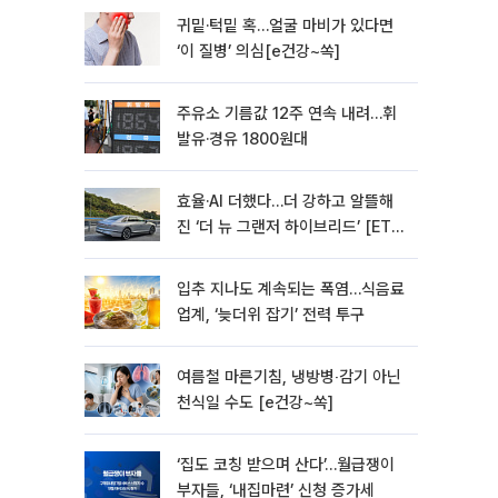
귀밑·턱밑 혹…얼굴 마비가 있다면
‘이 질병’ 의심[e건강~쏙]
주유소 기름값 12주 연속 내려…휘
발유·경유 1800원대
효율·AI 더했다…더 강하고 알뜰해
진 ‘더 뉴 그랜저 하이브리드’ [ET의
모빌리티]
입추 지나도 계속되는 폭염…식음료
업계, ‘늦더위 잡기’ 전력 투구
여름철 마른기침, 냉방병‧감기 아닌
천식일 수도 [e건강~쏙]
‘집도 코칭 받으며 산다’…월급쟁이
부자들, ‘내집마련’ 신청 증가세