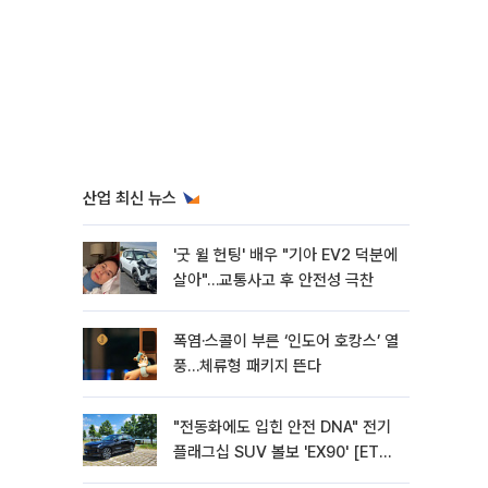
산업 최신 뉴스
'굿 윌 헌팅' 배우 "기아 EV2 덕분에
살아"…교통사고 후 안전성 극찬
폭염·스콜이 부른 ‘인도어 호캉스’ 열
풍…체류형 패키지 뜬다
"전동화에도 입힌 안전 DNA" 전기
플래그십 SUV 볼보 'EX90' [ET의
모빌리티]