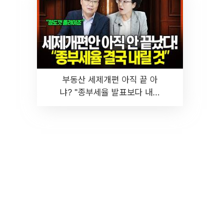
부동산 세제개편 아직 끝 아
냐? "종부세율 발표보다 내릴
것" 장기거주·양도세 전망 I 집
땅지성 I 김인만, 진미윤