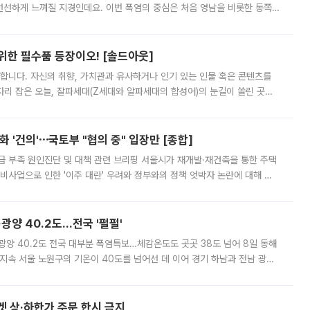
 선선하게 느껴질 지경인데요. 이번 폭염의 중심은 처음 영남을 비롯한 동쪽
 북서풍이 산맥을 넘어 영남 쪽으로 내려오면서 뜨겁고 건조해졌는데요.
 위한 필수품 등장이오! [솔드아웃]
합니다. 자신의 취향, 가치관과 유사하거나 인기 있는 인물 혹은 콘텐츠를
'가 자리 잡은 오늘, 잘파세대(Z세대와 알파세대의 합성어)의 눈길이 쏠린 곳은
리는 공연장. 응원봉만큼이나 눈에 띄는 게 있습니다. 공연이 시작되기
 '건의'⋯국토부 "협의 중" 입장만 [종합]
급 부족 원인진단 및 대책 관련 브리핑 서울시가 재개발·재건축을 통한 주택
비사업으로 인한 '이주 대란' 우려와 정부와의 정책 엇박자 논란에 대해 정
실장은 2031년까지 31만 가구 착공 목표에 차질이 없다는 입장이나,
·광양 40.2도…전국 '펄펄'
·광양 40.2도 전국 대부분 폭염특보…체감온도도 곳곳 38도 넘어 8일 동해
지속 서울 노원구의 기온이 40도를 넘어선 데 이어 경기 하남과 전남 광양
. 전국 대부분 지역에 폭염특보가 내려진 가운데 곳곳에서 39~40도 안팎
켓 상·하한가 주문 한시 금지