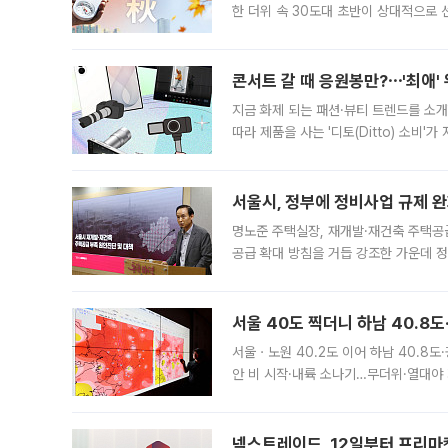
한 더위 속 30도대 초반이 상대적으로
지역에 있었습니다. 7월 말에는 서풍과
콘서트 갈 때 응원봉만?⋯'최애'
지금 화제 되는 패션·뷰티 트렌드를 소개
따라 제품을 사는 '디토(Ditto) 소비
어디일까요? 아이돌 콘서트 시작을 기다
서울시, 정부에 정비사업 규제 완화
명노준 주택실장, 재개발·재건축 주택공
공급 확대 방침을 거듭 강조한 가운데 정
면 반박하고 나섰다. 명노준 서울시 주택
서울 40도 찍더니 하남 40.8도
서울ㆍ노원 40.2도 이어 하남 40.8도
안 비 시작·내륙 소나기…무더위·열대야 
에서도 40도를 웃도는 기온이 관측됐다
의 극심한
넥스트레이드, 12일부터 프리마