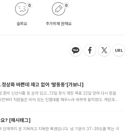
0
0
슬퍼요
추가취재 원해요
…정상화 바쁜데 재고 없어 ‘발동동’[가보니]
준비 신선식품 등 순차 입고…13일 정식 개장 목표 22일 만에 다시 문을
오전부터 직원들은 비어 있는 진열대를 채우느라 바쁘게 움직였다. 계란과
리를 잡기 시작했지만, 매장 곳곳엔 여전히 텅 빈 매대가 먼저 눈에 들어왔
까요? [해시태그]
’의 단계까지 온 지독하고 지독한 폭염입니다. 낮 기온이 37~39도를 찍는 극