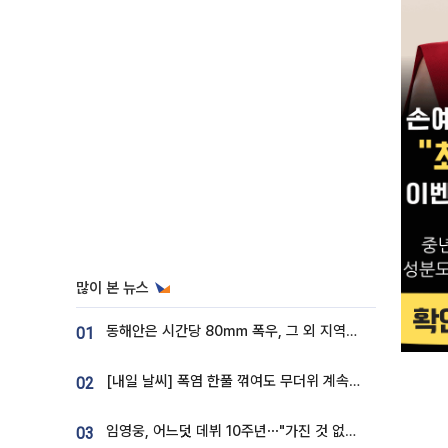
많이 본 뉴스
동해안은 시간당 80㎜ 폭우, 그 외 지역은 폭염…‘극과 극 날씨’
01
[내일 날씨] 폭염 한풀 꺾여도 무더위 계속⋯동해안 이틀 연속 비
02
임영웅, 어느덧 데뷔 10주년⋯"가진 것 없던 시절, 내 앞엔 20명의 팬뿐"
03