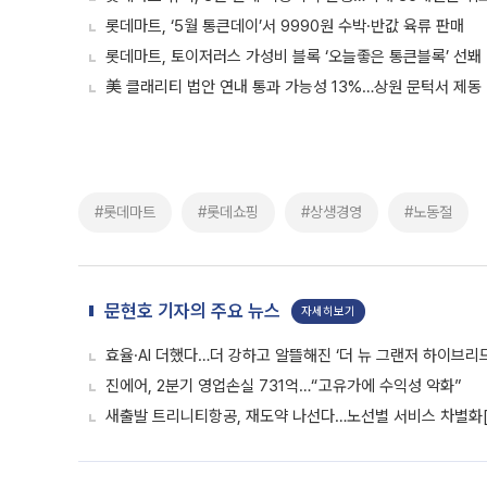
롯데마트, ‘5월 통큰데이’서 9990원 수박·반값 육류 판매
롯데마트, 토이저러스 가성비 블록 ‘오늘좋은 통큰블록’ 선봬
美 클래리티 법안 연내 통과 가능성 13%…상원 문턱서 제동
#롯데마트
#롯데쇼핑
#상생경영
#노동절
문현호 기자의 주요 뉴스
자세히보기
효율·AI 더했다…더 강하고 알뜰해진 ‘더 뉴 그랜저 하이브리드
진에어, 2분기 영업손실 731억…“고유가에 수익성 악화”
새출발 트리니티항공, 재도약 나선다…노선별 서비스 차별화