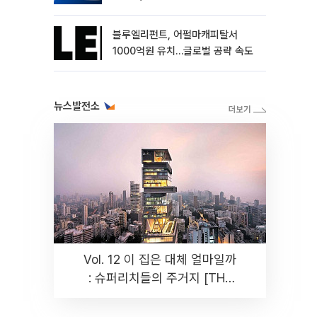
블루엘리펀트, 어펄마캐피탈서
1000억원 유치…글로벌 공략 속도
뉴스발전소
Vol. 12 이 집은 대체 얼마일까
: 슈퍼리치들의 주거지 [THE
RARE]