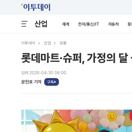
산업
재계
전자/통신/IT
자동차
중
이투데이
산업
유통
롯데마트·슈퍼, 가정의 달
입력 2026-04-30 06:00
문현호 기자
구독