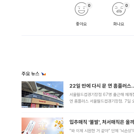
0
0
좋아요
화나요
주요 뉴스
22일 만에 다시 문 연 홈플러스
서울월드컵경기장점 67명 출근해 재개점 
연 홈플러스 서울월드컵경기장점. 7일 
우유, 과일 같은 신선식품이 차근차근 자
입추매직 '불발', 처서매직은 올
“와 이제 시원한 거 같아” 단체 ‘뇌손상