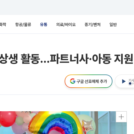
화학
항공/물류
유통
의료/바이오
중기/벤처
일반
 상생 활동…파트너사·아동 지원
기사
구글 선호매체 추가