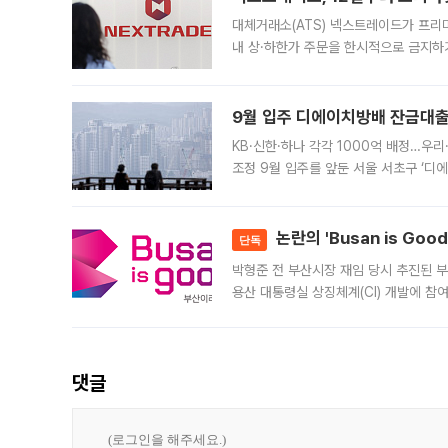
대체거래소(ATS) 넥스트레이드가 프리
내 상·하한가 주문을 한시적으로 금지하
가 체결 사례와 관련해 설명자료를 내고
9월 입주 디에이치방배 잔금대출
KB·신한·하나 각각 1000억 배정…우
조정 9월 입주를 앞둔 서울 서초구 ‘디
은행과 NH농협은행도 대출 취급을 검토
민은행
논란의 'Busan is Go
단독
박형준 전 부산시장 재임 당시 추진된 부산
용산 대통령실 상징체계(CI) 개발에 참
도시브랜드 사업이 공개 이후 시민 공감
댓글