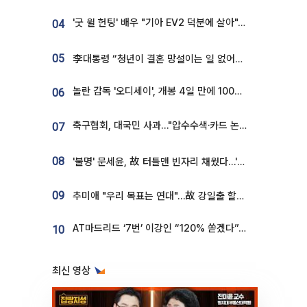
'굿 윌 헌팅' 배우 "기아 EV2 덕분에 살아"…교통사고 후 안전성 극찬
04
05
李대통령 “청년이 결혼 망설이는 일 없어야...제도상 불이익 조사”
놀란 감독 '오디세이', 개봉 4일 만에 100만 돌파⋯'왕사남' 보다 빠르다
06
축구협회, 대국민 사과…"압수수색·카드 논란 사죄, 강도 높은 쇄신"
07
08
'불명' 문세윤, 故 터틀맨 빈자리 채웠다…'거북이' 눈물의 최종 우승
09
추미애 "우리 목표는 연대"…故 강일출 할머니 흉상 제막
AT마드리드 ‘7번’ 이강인 “120% 쏟겠다”⋯시메오네 감독 “필요한 선수”
10
최신 영상