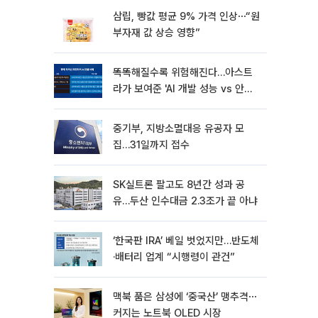
삼립, 빵값 평균 9% 가격 인상⋯“원
부자재 값 상승 영향”
똑똑해질수록 위험해진다…아스트
라가 보여준 'AI 개발 성능 vs 안전
딜레마'
중기부, 지방소멸대응 유공자 모
집…31일까지 접수
SK실트론 팔고도 8년간 성과 공
유…두산 인수대금 2.3조가 끝 아냐
‘한국판 IRA’ 베일 벗었지만…반도체
·배터리 업계 “시행령이 관건”
맥북 품은 삼성에 ‘중국산’ 맹추격⋯
커지는 노트북 OLED 시장