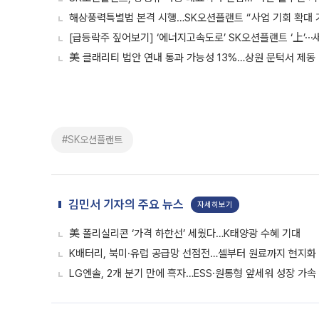
해상풍력특별법 본격 시행…SK오션플랜트 “사업 기회 확대 
[급등락주 짚어보기] ‘에너지고속도로’ SK오션플랜트 ‘上’⋯
美 클래리티 법안 연내 통과 가능성 13%…상원 문턱서 제동
#SK오션플랜트
김민서 기자의 주요 뉴스
자세히보기
美 폴리실리콘 ‘가격 하한선’ 세웠다…K태양광 수혜 기대
K배터리, 북미·유럽 공급망 선점전…셀부터 원료까지 현지화
LG엔솔, 2개 분기 만에 흑자…ESS·원통형 앞세워 성장 가속 