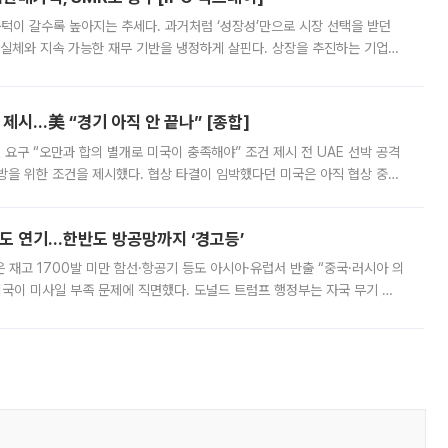
 문턱이 갈수록 높아지는 추세다. 과거처럼 ‘성장성’만으로 시장 선택을 받던
 실체와 지속 가능한 재무 기반을 냉정하게 살핀다. 상장을 추진하는 기업들
를 입증해야 하는 시험대에 섰다. 본지는 상장을 앞둔 기업의 기술 경쟁
제시…美 “경기 아직 안 끝나” [종합]
 요구 “오만과 합의 별개로 미국이 충족해야” 조건 제시 전 UAE 선박 공격
방을 위한 조건을 제시했다. 협상 타결이 임박했다던 미국은 아직 협상 중이
현지시간) 모하마드 바게르 졸가드르 이란 최고국가안보회의 사무총장은 타
품도 연기…한반도 방공망까지 ‘경고등’
은 재고 1700발 미만 함선·항공기 등도 아시아·유럽서 반출 “중국·러시아 의
미국이 미사일 부족 문제에 직면했다. 도널드 트럼프 행정부는 자국 무기 공
 국가들로 향하던 납품마저 연기되고 있는 것으로 전해졌다. 전문가가 중국