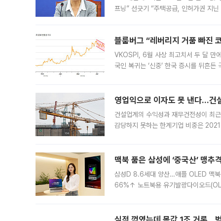
프닝” 선긋기 “주택공급, 인허가권 지닌
견을 수렴해 당정과 개편안에 대한 조율
블룸버그 “레버리지 거품 빠진 코
VKOSPI, 6월 사상 최고치서 두 달
국인 복귀는 ‘신중’ 한국 증시를 뒤흔
했다. 대규모 반대매매로 레버리지 투자
영업익으로 이자도 못 낸다…건설 
건설업계의 수익성과 재무건전성이 최근
감당하지 못하는 한계기업 비중은 2021
이낸싱(PF) 부담이 집중된 건축 부문의
경영
맥북 품은 삼성에 ‘중국산’ 맹추
삼성D 8.6세대 양산…애플 OLED 맥북
66%↑ 노트북용 유기발광다이오드(OL
운데 중국 BOE와 TCL CSOT도 생산
일 업계에 따르면 삼성
실적 꺾였는데 몸값 1조 거론…범