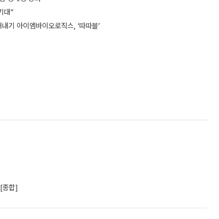
기대”
새내기 아이엠바이오로직스, ‘따따블’
[종합]