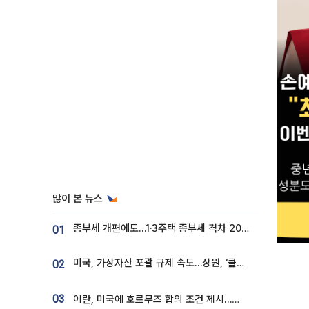
많이 본 뉴스
종부세 개편에도…1·3주택 종부세 격차 2028년부터 확대
01
미국, 가상자산 포괄 규제 속도…상원, ‘클래리티법’ 9월 절차투표 추진
02
03
이란, 미국에 호르무즈 합의 조건 제시…美 “경기 아직 안 끝나” [종합]