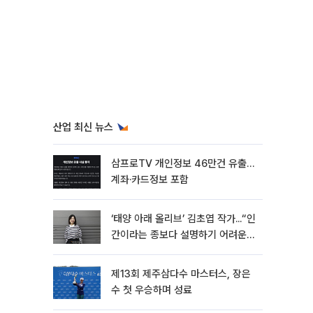
산업 최신 뉴스
삼프로TV 개인정보 46만건 유출…
계좌·카드정보 포함
‘태양 아래 올리브’ 김초엽 작가...“인
간이라는 종보다 설명하기 어려운
한 사람을 쓰고 싶었다”[문화人터
뷰]
제13회 제주삼다수 마스터스, 장은
수 첫 우승하며 성료