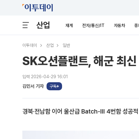
산업
재계
전자/통신/IT
자동차
중
이투데이
산업
일반
SK오션플랜트, 해군 최신
입력 2026-04-29 16:01
김민서 기자
구독
경북‧전남함 이어 울산급 Batch-Ⅲ 4번함 성공