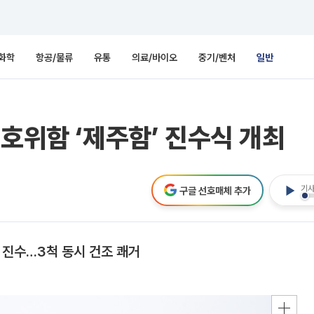
화학
항공/물류
유통
의료/바이오
중기/벤처
일반
 호위함 ‘제주함’ 진수식 개최
기사
구글 선호매체 추가
적 진수…3척 동시 건조 쾌거