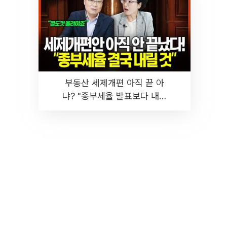
부동산 세제개편 아직 끝 아
냐? "종부세율 발표보다 내릴
것" 장기거주·양도세 전망 I 집
땅지성 I 김인만, 진미윤