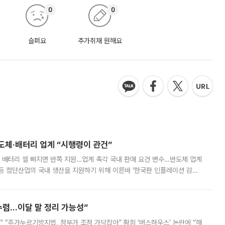
0
0
슬퍼요
추가취재 원해요
반도체·배터리 업계 “시행령이 관건”
 배터리 셀 빠지면 반쪽 지원…업계 촉각 국내 판매 요건 변수…반도체 업계
등 첨단산업의 국내 생산을 지원하기 위해 이른바 ‘한국판 인플레이션 감축
를 신설했지만, 업계에서는 세부 지원 대상에 따라 정책 효과가 크게 달라
수렴…이달 말 정리 가능성”
없어” “주가누르기방지법, 정부가 조정 가닥잡아” 황희 ‘버스하우스’ 논란에 “해