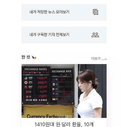
내가 저장한 뉴스 모아보기
내가 구독한 기자 전체보기
한 컷
1410원대 원·달러 환율, 10개