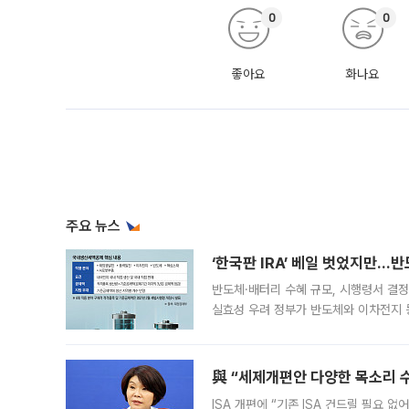
0
0
좋아요
화나요
주요 뉴스
‘한국판 IRA’ 베일 벗었지만…
반도체·배터리 수혜 규모, 시행령서 결정
실효성 우려 정부가 반도체와 이차전지 
법(IRA)’으로 불리는 국내생산세액공제
與 “세제개편안 다양한 목소리 
ISA 개편에 “기존 ISA 건드릴 필요 