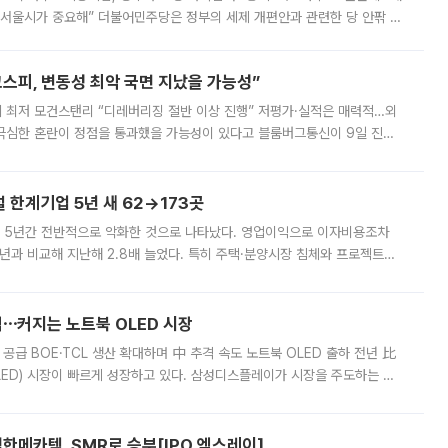
 서울시가 중요해” 더불어민주당은 정부의 세제 개편안과 관련한 당 안팎 의
에 나서겠다고 예고했다. 민주당은 8월 말 당정 조율을 거친 개편안이
스피, 변동성 최악 국면 지났을 가능성”
 만에 최저 모건스탠리 “디레버리징 절반 이상 진행” 저평가·실적은 매력적…외
든 극심한 혼란이 정점을 통과했을 가능성이 있다고 블룸버그통신이 9일 진단
가 상당 부분 정리된 데다 금융당국의 규제 강화로 고위험 상품 거래도 급감
한계기업 5년 새 62→173곳
 5년간 전반적으로 악화한 것으로 나타났다. 영업이익으로 이자비용조차
년과 비교해 지난해 2.8배 늘었다. 특히 주택·분양시장 침체와 프로젝트파
 악화가 두드러졌다. 9일 한국건설산업연구원은 ‘2025년 건설업 외감기업
격⋯커지는 노트북 OLED 시장
 공급 BOE·TCL 생산 확대하며 中 추격 속도 노트북 OLED 출하 전년 比
ED) 시장이 빠르게 성장하고 있다. 삼성디스플레이가 시장을 주도하는 가
 확대에 나서면서 노트북 OLED 시장을 둘러싼 경쟁이 치열해지고 있다. 9
한메카텍, SMR로 승부[IPO 엑스레이]