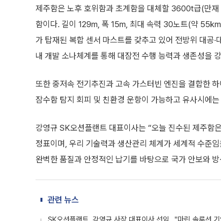
제주함은 노후 호위함과 초계함을 대체할 3600t급(만재 
함이다. 길이 129m, 폭 15m, 최대 속력 30노트(약 5
가 탑재된 복합 센서 마스트를 갖추고 있어 전방위 대공·
내 개발 소나체계를 통해 대잠전 수행 능력과 생존성을 
또한 중저속 전기추진과 고속 가스터빈 엔진을 결합한 하
잠수함 탐지 회피 및 친환경 운항이 가능하고 유사시에는 
강영규 SK오션플랜트 대표이사는 “오늘 진수된 제주함은
정표이며, 우리 기술력과 생산관리 체계가 세계적 수준임
완벽한 품질과 안정적인 납기를 바탕으로 국가 안보와 방
관련 뉴스
SK오션플랜트, 강영규 사장 대표이사 선임..."마린 솔루션 기