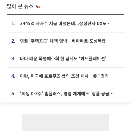
많이 본 뉴스
3445억 자사주 지급 마쳤는데...삼성전자 DX노조, 뒤늦은 '떼쓰기 집회'
1.
영끌 '주택공급' 대책 임박⋯비아파트·도심복합까지 총동원
2.
바다 태운 폭염에…회 한 접시도 ‘히트플레이션’
3.
이란, 미국에 호르무즈 합의 조건 제시…美 “경기 아직 안 끝나” [종합]
4.
‘회생 D-3주’ 홈플러스, 영업 재개에도 ‘상품 공급망’ 복구가 생존 관건
5.