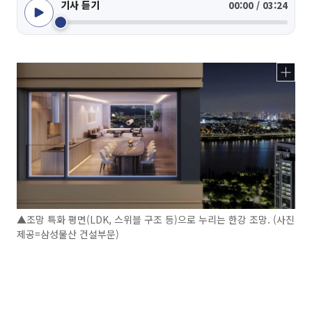
기사 듣기
00:00 / 03:24
▲조망 특화 평면(LDK, 스위블 구조 등)으로 누리는 한강 조망. (사진
제공=삼성물산 건설부문)