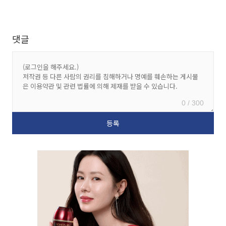
댓글
0 / 300