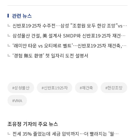
관련 뉴스
신반포19·25차 수주전…삼성 "조합원 모두 한강 조망"vs포스코 "2억 조기 지원"
삼성물산 건설, 美 설계사 SMDP와 신반포19∙25차 재건축 협업
‘래미안 타운 vs 오티에르 벨트’⋯신반포19·25차 재건축, 한강변 스카이라인 노린다
‘경험 無도 환영’ 첫 일자리 도전 설명서
#삼성물산
#신반포1925차
#재건축
#한강조망
#VMA
조유정 기자의 주요 뉴스
전세 35% 줄었는데 세금 압박까지⋯더 빨라지는 '월세화'