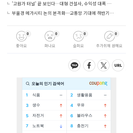
'고원가 터널' 끝 보인다…대형 건설사, 수익성 대폭 개선
부울경 메가시티 논의 본격화⋯교통망 기대에 하반기 분양시장 '주목'
0
0
0
0
좋아요
화나요
슬퍼요
추가취재 원해요