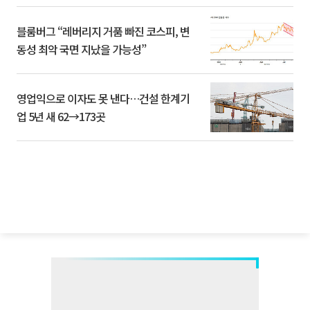
블룸버그 “레버리지 거품 빠진 코스피, 변
동성 최악 국면 지났을 가능성”
영업익으로 이자도 못 낸다…건설 한계기
업 5년 새 62→173곳