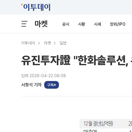
마켓
공시
시황
시세
장외/IPO
이투데이
마켓
일반
유진투자證 "한화솔루션,
입력 2026-04-22 08:08
서청석 기자
구독