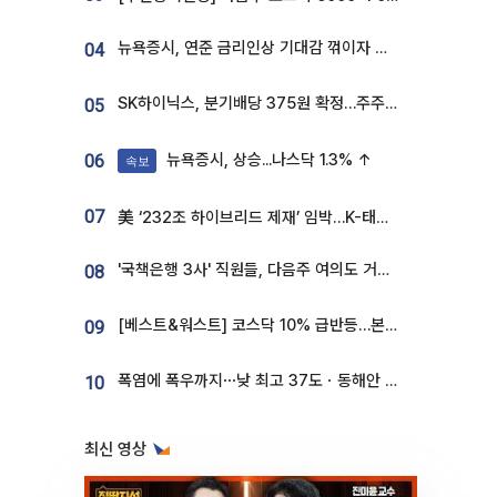
뉴욕증시, 연준 금리인상 기대감 꺾이자 상승...S&P500 사상 최고치 [종합]
04
SK하이닉스, 분기배당 375원 확정…주주환원책 9월로 앞당겨 발표
05
뉴욕증시, 상승...나스닥 1.3% ↑
06
속보
07
美 ‘232조 하이브리드 제재’ 임박…K-태양광, 불확실성 털고 날개 다나
'국책은행 3사' 직원들, 다음주 여의도 거리 나서는 까닭은
08
[베스트&워스트] 코스닥 10% 급반등…본느, 최대주주 변경 기대에 270% 폭등
09
폭염에 폭우까지⋯낮 최고 37도ㆍ동해안 강한 비 [날씨]
10
최신 영상