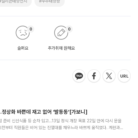
#실리콘태양전지
#우주태양광
0
0
슬퍼요
추가취재 원해요
…정상화 바쁜데 재고 없어 ‘발동동’[가보니]
준비 신선식품 등 순차 입고…13일 정식 개장 목표 22일 만에 다시 문을
오전부터 직원들은 비어 있는 진열대를 채우느라 바쁘게 움직였다. 계란과
리를 잡기 시작했지만, 매장 곳곳엔 여전히 텅 빈 매대가 먼저 눈에 들어왔