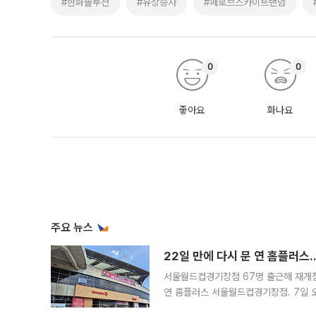
#한화솔루션
#유상증자
#페로브스카이트탠덤
0
0
좋아요
화나요
주요 뉴스
22일 만에 다시 문 연 홈플러스
서울월드컵경기장점 67명 출근해 재개점 
연 홈플러스 서울월드컵경기장점. 7일 
우유, 과일 같은 신선식품이 차근차근 자