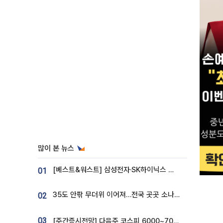
많이 본 뉴스
[베스트&워스트] 삼성전자·SK하이닉스 밀린 한 주…상상인증권은 85% 급등
01
35도 안팎 무더위 이어져…전국 곳곳 소나기 [오늘 날씨]
02
03
[주간증시전망] 다음주 코스피 6000~7000⋯“外人 수급은 정책이 변수”