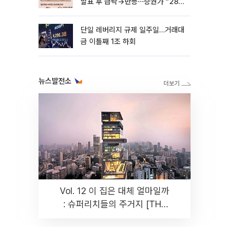
발표 후 급락→반등⋯증권가 “28년
까지 튼튼”
단일 레버리지 규제 일주일…거래대
금 이틀째 1조 하회
뉴스발전소
Vol. 12 이 집은 대체 얼마일까
: 슈퍼리치들의 주거지 [THE
RARE]