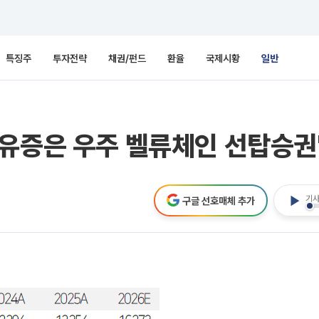
특징주
투자전략
채권/펀드
환율
국제시황
일반
 유증은 우주 벨류체인 선탑승권
기사
구글 선호매체 추가