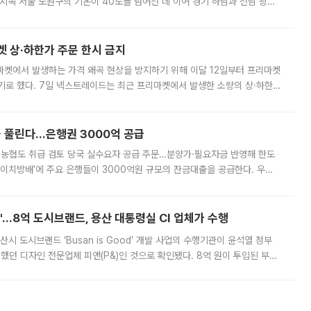
지속 서울 노원구의 기온이 40도를 넘어선 데 이어 경기 하남과 전남 광양
. 전국 대부분 지역에 폭염특보가 내려진 가운데 곳곳에서 39~40도 안팎
켓 상·하한가 주문 한시 금지
마켓에서 발생하는 가격 왜곡 현상을 방지하기 위해 이달 12일부터 프리마켓
기로 했다. 7일 넥스트레이드는 최근 프리마켓에서 발생한 소량의 상·하한
, 주문 오류로 인한 가격 급등락을 최소화하기 위한 비상 대응방안을 발표
 풀린다…은행권 3000억 공급
리·농협도 취급 검토 당국 실수요자 공급 주문…분양가·필요자금 반영해 한도
에이치방배’에 주요 은행들이 3000억원 규모의 잔금대출을 공급한다. 우리
하고 있어 향후 공급 규모가 늘어날 전망이다. 7일 금융권에 따르면 KB국
od'…8억 도시브랜드, 용산 대통령실 CI 업체가 수행
시 도시브랜드 ‘Busan is Good’ 개발 사업의 수행기관이 윤석열 정부
여했던 디자인 전문업체 피앤(P&)인 것으로 확인됐다. 8억 원이 투입된 부산
 부족과 디자인 정체성 논란에 휩싸였던 만큼, 사업 선정 과정과 결과물에