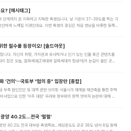
까요? [해시태그]
’의 단계까지 온 지독하고 지독한 폭염입니다. 낮 기온이 37~39도를 찍는 극
 선선하게 느껴질 지경인데요. 이번 폭염의 중심은 처음 영남을 비롯한 동쪽
 북서풍이 산맥을 넘어 영남 쪽으로 내려오면서 뜨겁고 건조해졌는데요.
 위한 필수품 등장이오! [솔드아웃]
합니다. 자신의 취향, 가치관과 유사하거나 인기 있는 인물 혹은 콘텐츠를
'가 자리 잡은 오늘, 잘파세대(Z세대와 알파세대의 합성어)의 눈길이 쏠린 곳은
리는 공연장. 응원봉만큼이나 눈에 띄는 게 있습니다. 공연이 시작되기
 '건의'⋯국토부 "협의 중" 입장만 [종합]
급 부족 원인진단 및 대책 관련 브리핑 서울시가 재개발·재건축을 통한 주택
비사업으로 인한 '이주 대란' 우려와 정부와의 정책 엇박자 논란에 대해 정
실장은 2031년까지 31만 가구 착공 목표에 차질이 없다는 입장이나,
·광양 40.2도…전국 '펄펄'
·광양 40.2도 전국 대부분 폭염특보…체감온도도 곳곳 38도 넘어 8일 동해