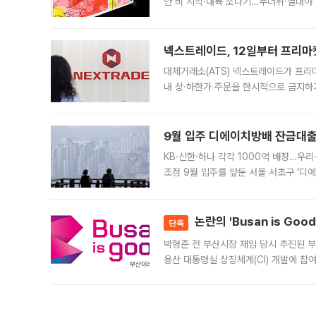
안 비 시작·내륙 소나기…무더위·열대야 
에서도 40도를 웃도는 기온이 관측됐다
의 극심한
넥스트레이드, 12일부터 프리마
대체거래소(ATS) 넥스트레이드가 프리
내 상·하한가 주문을 한시적으로 금지하
가 체결 사례와 관련해 설명자료를 내고
9월 입주 디에이치방배 잔금대출
KB·신한·하나 각각 1000억 배정…우
조정 9월 입주를 앞둔 서울 서초구 ‘디
은행과 NH농협은행도 대출 취급을 검토
민은행
논란의 'Busan is Go
단독
박형준 전 부산시장 재임 당시 추진된 부산
용산 대통령실 상징체계(CI) 개발에 참
도시브랜드 사업이 공개 이후 시민 공감