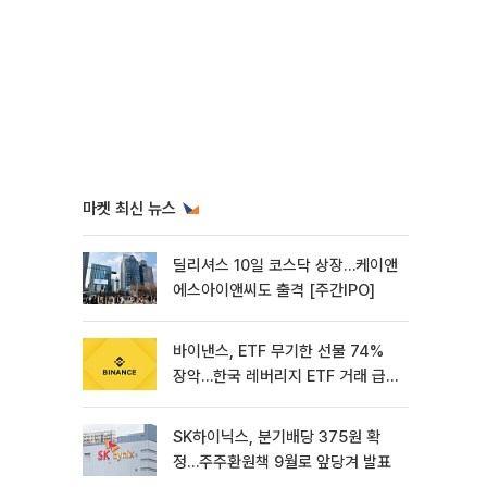
마켓 최신 뉴스
딜리셔스 10일 코스닥 상장…케이앤
에스아이앤씨도 출격 [주간IPO]
바이낸스, ETF 무기한 선물 74%
장악…한국 레버리지 ETF 거래 급
증 [e가상자산]
SK하이닉스, 분기배당 375원 확
정…주주환원책 9월로 앞당겨 발표