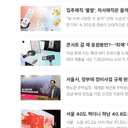
입추매직 '불발', 처서매직은 올
“와 이제 시원한 거 같아” 단체 ‘뇌손상
한 더위 속 30도대 초반이 상대적으로
지역에 있었습니다. 7월 말에는 서풍과
콘서트 갈 때 응원봉만?⋯'최애'
지금 화제 되는 패션·뷰티 트렌드를 소개
따라 제품을 사는 '디토(Ditto) 소비
어디일까요? 아이돌 콘서트 시작을 기다
서울시, 정부에 정비사업 규제 완화
명노준 주택실장, 재개발·재건축 주택공
공급 확대 방침을 거듭 강조한 가운데 정
면 반박하고 나섰다. 명노준 서울시 주택
서울 40도 찍더니 하남 40.8도
서울ㆍ노원 40.2도 이어 하남 40.8도