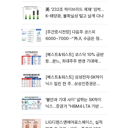
美 ‘232조 하이브리드 제재’ 임박…
K-태양광, 불확실성 털고 날개 다나
[주간증시전망] 다음주 코스피
6000~7000⋯“外人 수급은 정책
이 변수”
[베스트&워스트] 코스닥 10% 급반
등…본느, 최대주주 변경 기대에
270% 폭등
[베스트&워스트] 삼성전자·SK하이
닉스 밀린 한 주…상상인증권은
85% 급등
'불안과 기대 사이' 널뛰는 SK하이
닉스…증권가 "HBM4·LTA 기반 펀
터멘털 견고"
LIG디펜스앤에어로스페이스, 실적