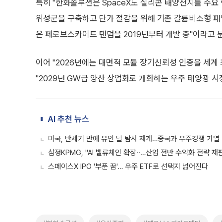
특히 "한화솔루션은 SpaceX도 실리콘 태양전지를 주
위성군을 구축하고 단가 절감을 위해 기존 갈륨비소형 패
은 페로브스카이트 탠덤을 2019년부터 개발 중"이라고 
이어 "2026년에는 대면적 모듈 장기신뢰성 인증을 세계 
"2029년 GW급 양산 상업화로 개화하는 우주 태양광 시
AI 추천 뉴스
미국, 반세기 만에 유인 달 탐사 재개…중국과 우주경쟁 가열
삼정KPMG, "AI 밸류체인 확장··…산업 전반 수익화 전략 재
스페이스X IPO '부푼 꿈'… 우주 ETF로 선택지 넓어진다