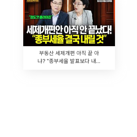
부동산 세제개편 아직 끝 아
냐? "종부세율 발표보다 내릴
것" 장기거주·양도세 전망 I 집
땅지성 I 김인만, 진미윤