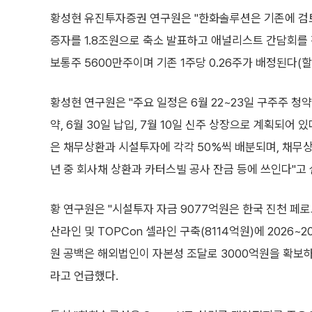
황성현 유진투자증권 연구원은 "한화솔루션은 기존에 검토
증자를 1.8조원으로 축소 발표하고 애널리스트 간담회를
보통주 5600만주이며 기존 1주당 0.26주가 배정된다(할
황성현 연구원은 "주요 일정은 6월 22~23일 구주주 청약,
약, 6월 30일 납입, 7월 10일 신주 상장으로 계획되어 있
은 채무상환과 시설투자에 각각 50%씩 배분되며, 채무상환
년 중 회사채 상환과 카터스빌 공사 잔금 등에 쓰인다"고
황 연구원은 "시설투자 자금 9077억원은 한국 진천 페
산라인 및 TOPCon 셀라인 구축(8114억원)에 2026~
원 공백은 해외법인이 자본성 조달로 3000억원을 확보하
라고 언급했다.