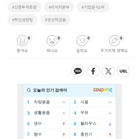
#신한투자증권
#리서치본부
#기업분석1부
#혁신성장팀
#생산적금융
0
0
0
0
좋아요
화나요
슬퍼요
추가취재 원해요