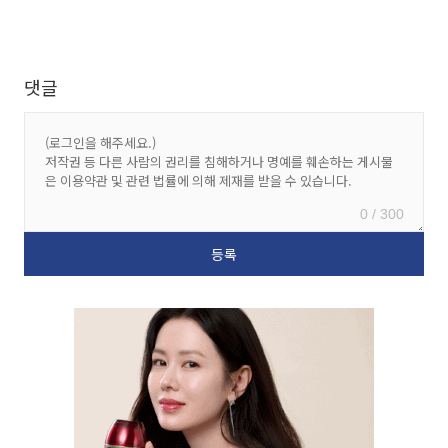
댓글
0 / 300