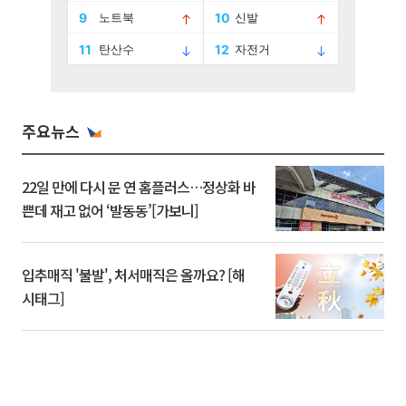
주요뉴스
22일 만에 다시 문 연 홈플러스…정상화 바
쁜데 재고 없어 ‘발동동’[가보니]
입추매직 '불발', 처서매직은 올까요? [해
시태그]