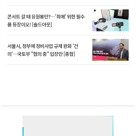
콘서트 갈 때 응원봉만?⋯'최애' 위한 필수
품 등장이오! [솔드아웃]
서울시, 정부에 정비사업 규제 완화 '건
의'⋯국토부 "협의 중" 입장만 [종합]