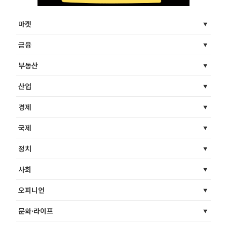
마켓
금융
부동산
산업
경제
국제
정치
사회
오피니언
문화·라이프