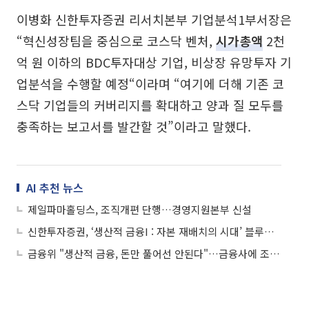
이병화 신한투자증권 리서치본부 기업분석1부서장은
“혁신성장팀을 중심으로 코스닥 벤처,
시가총액
2천
억 원 이하의 BDC투자대상 기업, 비상장 유망투자 기
업분석을 수행할 예정“이라며 “여기에 더해 기존 코
스닥 기업들의 커버리지를 확대하고 양과 질 모두를
충족하는 보고서를 발간할 것”이라고 말했다.
AI 추천 뉴스
제일파마홀딩스, 조직개편 단행…경영지원본부 신설
신한투자증권, ‘생산적 금융I : 자본 재배치의 시대’ 블루북 발간
금융위 "생산적 금융, 돈만 풀어선 안된다"…금융사에 조직·면책·지역지원 주문