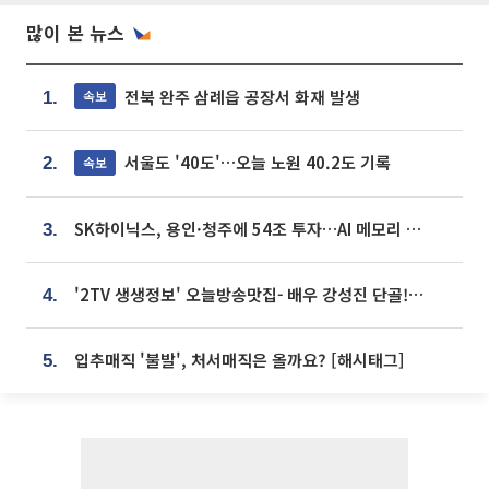
많이 본 뉴스
전북 완주 삼례읍 공장서 화재 발생
속보
1.
서울도 '40도'…오늘 노원 40.2도 기록
속보
2.
SK하이닉스, 용인·청주에 54조 투자…AI 메모리 생산기지 키운다
3.
'2TV 생생정보' 오늘방송맛집- 배우 강성진 단골! 쌀국수ㆍ푸팟퐁 커리 맛집 '블○○○'
4.
입추매직 '불발', 처서매직은 올까요? [해시태그]
5.