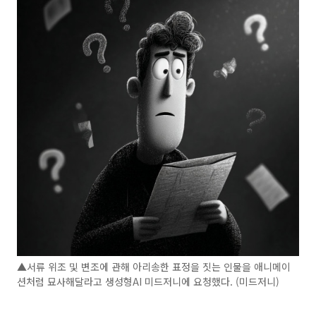
▲서류 위조 및 변조에 관해 아리송한 표정을 짓는 인물을 애니메이
션처럼 묘사해달라고 생성형AI 미드저니에 요청했다. (미드저니)