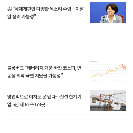
與 “세제개편안 다양한 목소리 수렴…이달
말 정리 가능성”
블룸버그 “레버리지 거품 빠진 코스피, 변
동성 최악 국면 지났을 가능성”
영업익으로 이자도 못 낸다…건설 한계기
업 5년 새 62→173곳