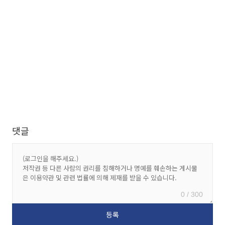
댓글
0 / 300