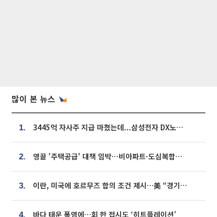
많이 본 뉴스
3445억 자사주 지급 마쳤는데...삼성전자 DX노조, 뒤늦은 '떼쓰기 집회'
1.
영끌 '주택공급' 대책 임박⋯비아파트·도심복합까지 총동원
2.
이란, 미국에 호르무즈 합의 조건 제시…美 “경기 아직 안 끝나” [종합]
3.
바다 태운 폭염에…회 한 접시도 ‘히트플레이션’
4.