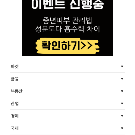
마켓
금융
부동산
산업
경제
국제