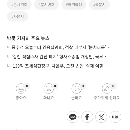
#문서위조
#문서변조
#허위작성
#공문서
#사문서
박꽃 기자의 주요 뉴스
중수청 오늘부터 임용설명회, 검찰 내부서 '눈치싸움' 기류변화도
‘검찰 직접수사 완전 폐지’ 형사소송법 개정안, 국무회의 통과
‘130억 조세심판청구’ 차은우, 모친 법인 ‘실제 역할’ 다툴 듯
0
0
0
0
좋아요
화나요
슬퍼요
추가취재 원해요