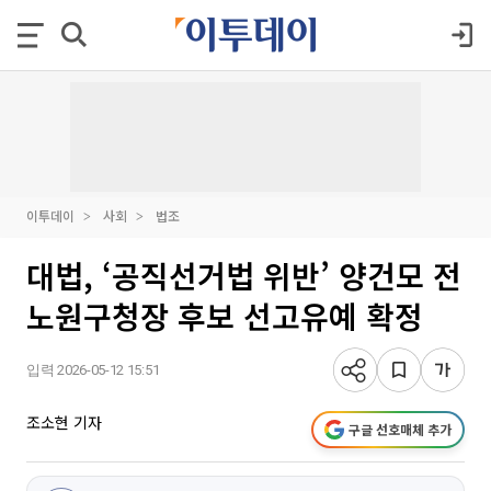
이투데이
사회
법조
대법, ‘공직선거법 위반’ 양건모 전
노원구청장 후보 선고유예 확정
입력 2026-05-12 15:51
조소현 기자
구글 선호매체 추가