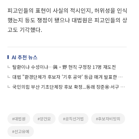
피고인들의 표현이 사실의 적시인지, 허위성을 인식
했는지 등도 쟁점이 됐으나 대법원은 피고인들의 상
고도 기각했다.
AI 추천 뉴스
탈환이냐 수성이냐…與‧野 현직 구청장 17명 재도전
대법 "환경단체가 후보자 '기후 공약' 등급 매겨 발표한 건 선거법위반"
국민의힘 부산 기초단체장 후보 확정...동래 장준용·서구 공한수 등 현 구청장 확정
#대법원
#양건모
#공직선거법
#후보자비방죄
#선고유예