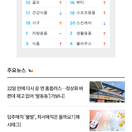
주요뉴스
22일 만에 다시 문 연 홈플러스…정상화 바
쁜데 재고 없어 ‘발동동’[가보니]
입추매직 '불발', 처서매직은 올까요? [해
시태그]