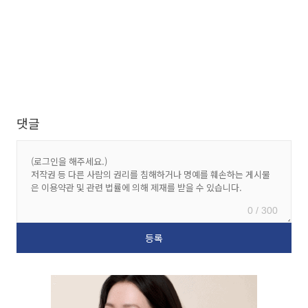
댓글
0 / 300