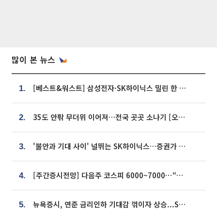
많이 본 뉴스
[베스트&워스트] 삼성전자·SK하이닉스 밀린 한 주…상상인증권은 85% 급등
1.
35도 안팎 무더위 이어져…전국 곳곳 소나기 [오늘 날씨]
2.
'불안과 기대 사이' 널뛰는 SK하이닉스…증권가 "HBM4·LTA 기반 펀터멘털 견고"
3.
[주간증시전망] 다음주 코스피 6000~7000⋯“外人 수급은 정책이 변수”
4.
뉴욕증시, 연준 금리인하 기대감 꺾이자 상승...S&P500 사상 최고치 [종합]
5.