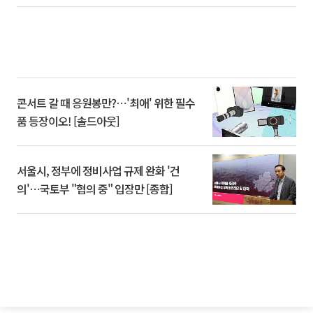
콘서트 갈 때 응원봉만?⋯'최애' 위한 필수
품 등장이오! [솔드아웃]
서울시, 정부에 정비사업 규제 완화 '건
의'⋯국토부 "협의 중" 입장만 [종합]