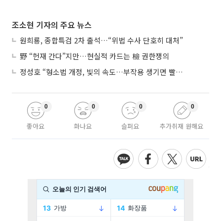
조소현 기자의 주요 뉴스
원희룡, 종합특검 2차 출석…“위법 수사 단호히 대처”
野 “헌재 간다”지만…현실적 카드는 檢 권한쟁의
정성호 “형소법 개정, 빛의 속도…부작용 생기면 빨리 고쳐야”
0
0
0
0
좋아요
화나요
슬퍼요
추가취재 원해요