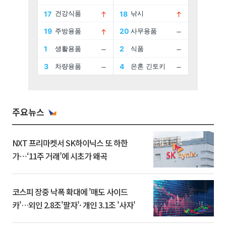
주요뉴스
NXT 프리마켓서 SK하이닉스 또 하한
가⋯‘11주 거래’에 시초가 왜곡
코스피 장중 낙폭 확대에 '매도 사이드
카'…외인 2.8조'팔자'· 개인 3.1조 '사자'