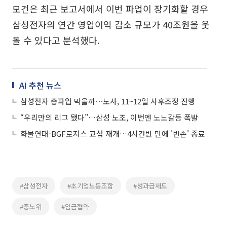
모건은 최근 보고서에서 이번 파업이 장기화할 경우
삼성전자의 연간 영업이익 감소 규모가 40조원을 웃
돌 수 있다고 분석했다.
AI 추천 뉴스
삼성전자 총파업 막을까⋯노사, 11~12일 사후조정 진행
“우리만의 리그 됐다”…삼성 노조, 이번엔 노노갈등 폭발
화물연대-BGF로지스 교섭 재개…4시간반 만에 '빈손' 종료
#삼성전자
#초기업노동조합
#성과급제도
#중노위
#임금협약