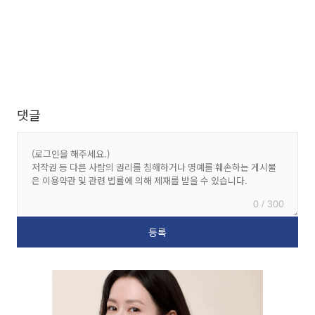
댓글
0 / 300