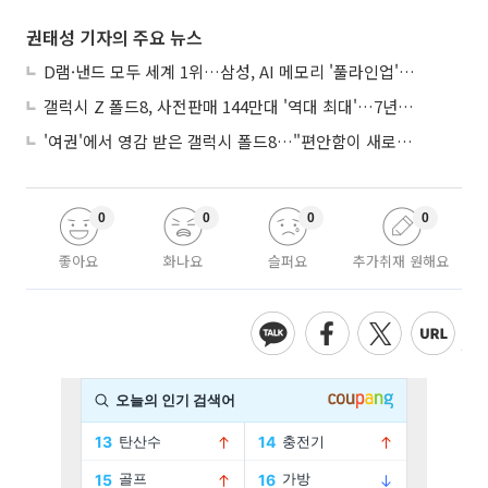
권태성 기자의 주요 뉴스
D램·낸드 모두 세계 1위…삼성, AI 메모리 '풀라인업'으로 승부
갤럭시 Z 폴드8, 사전판매 144만대 '역대 최대'…7년만에 갤노트10 기록 넘어
'여권'에서 영감 받은 갤럭시 폴드8…"편안함이 새로운 디자인 경쟁력"
0
0
0
0
좋아요
화나요
슬퍼요
추가취재 원해요