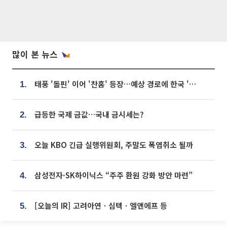
많이 본 뉴스
태풍 '돌핀' 이어 '찬홈' 등장…예상 경로에 한국 '한숨'
1.
급등한 국제 금값…국내 금시세는?
2.
오늘 KBO 긴급 실행위원회, 주말도 폭염취소 될까
3.
삼성전자·SK하이닉스 “주주 환원 강화 방안 마련”
4.
[오늘의 IR] 고려아연ㆍ심텍ㆍ엘앤에프 등
5.