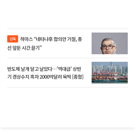
하마스 “네타냐후 합의안 거절, 총
단독
선 앞둔 시간 끌기”
반도체 날개 달고 날았다⋯'역대급' 상반
기 경상수지 흑자 2000억달러 육박 [종합]