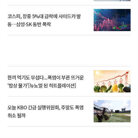
코스피, 장중 5%대 급락에 사이드카 발
동…삼성·SK 동반 폭락
한끼 먹기도 무섭다...폭염이 부른 뜨거운
‘밥상 물가’[뉴노멀 된 히트플레이션]
오늘 KBO 긴급 실행위원회, 주말도 폭염
취소 될까