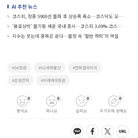
AI 추천 뉴스
코스피, 장중 5900선 돌파 후 상승폭 축소…코스닥도 오름폭 반납
'용호상박' 불기둥 세운 국내 증시…코스피 3.09%·코스닥 4.94% 상승 마감
지수는 웃는데 종목은 운다…불장 속 ‘절반 하락’의 역설
#SK증권
#SG세계물산
#한화갤러리아
#삼성전자
#미래에셋증권
0
0
0
0
좋아요
화나요
슬퍼요
추가취재 원해요