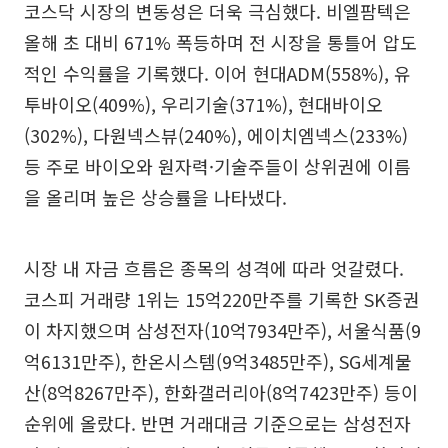
코스닥 시장의 변동성은 더욱 극심했다. 비엘팜텍은
올해 초 대비 671% 폭등하며 전 시장을 통틀어 압도
적인 수익률을 기록했다. 이어 현대ADM(558%), 유
투바이오(409%), 우리기술(371%), 현대바이오
(302%), 다원넥스뷰(240%), 에이치엠넥스(233%)
등 주로 바이오와 원자력·기술주들이 상위권에 이름
을 올리며 높은 상승률을 나타냈다.
시장 내 자금 흐름은 종목의 성격에 따라 엇갈렸다.
코스피 거래량 1위는 15억220만주를 기록한 SK증권
이 차지했으며 삼성전자(10억7934만주), 서울식품(9
억6131만주), 한온시스템(9억3485만주), SG세계물
산(8억8267만주), 한화갤러리아(8억7423만주) 등이
순위에 올랐다. 반면 거래대금 기준으로는 삼성전자