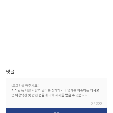
댓글
0 / 300