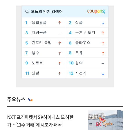
주요뉴스
NXT 프리마켓서 SK하이닉스 또 하한
가⋯‘11주 거래’에 시초가 왜곡