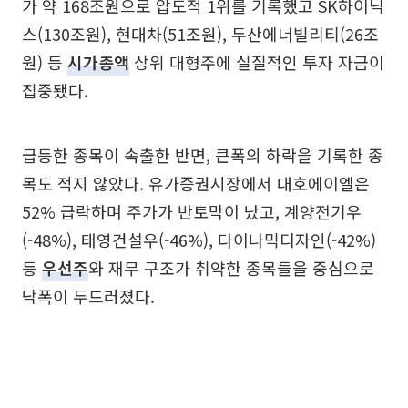
가 약 168조원으로 압도적 1위를 기록했고 SK하이닉
스(130조원), 현대차(51조원), 두산에너빌리티(26조
원) 등
시가총액
상위 대형주에 실질적인 투자 자금이
집중됐다.
급등한 종목이 속출한 반면, 큰폭의 하락을 기록한 종
목도 적지 않았다. 유가증권시장에서 대호에이엘은
52% 급락하며 주가가 반토막이 났고, 계양전기우
(-48%), 태영건설우(-46%), 다이나믹디자인(-42%)
등
우선주
와 재무 구조가 취약한 종목들을 중심으로
낙폭이 두드러졌다.