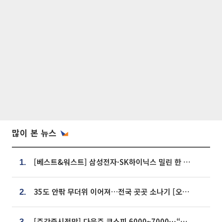
많이 본 뉴스
[베스트&워스트] 삼성전자·SK하이닉스 밀린 한 주…상상인증권은 85% 급등
1.
35도 안팎 무더위 이어져…전국 곳곳 소나기 [오늘 날씨]
2.
[주간증시전망] 다음주 코스피 6000~7000⋯“外人 수급은 정책이 변수”
3.