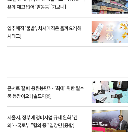
쁜데 재고 없어 ‘발동동’[가보니]
입추매직 '불발', 처서매직은 올까요? [해
시태그]
콘서트 갈 때 응원봉만?⋯'최애' 위한 필수
품 등장이오! [솔드아웃]
서울시, 정부에 정비사업 규제 완화 '건
의'⋯국토부 "협의 중" 입장만 [종합]