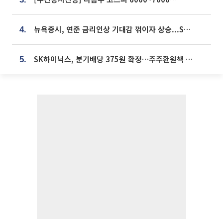
뉴욕증시, 연준 금리인상 기대감 꺾이자 상승...S&P500 사상 최고치 [종합]
4.
SK하이닉스, 분기배당 375원 확정…주주환원책 9월로 앞당겨 발표
5.