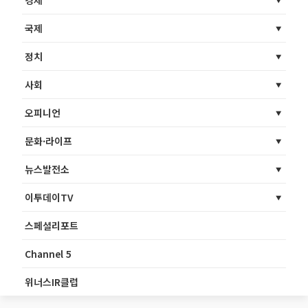
경제
국제
정치
사회
오피니언
문화·라이프
뉴스발전소
이투데이TV
스페셜리포트
Channel 5
위너스IR클럽