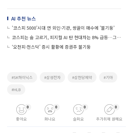
AI 추천 뉴스
'코스피 5000'시대 연 외인·기관, 쌍끌이 매수에 '불기둥'
코스피는 숨 고르기, 피지컬 AI 탄 현대차는 8% 급등…그룹주 ‘불기둥’
‘오천피·천스닥’ 증시 활황에 증권주 불기둥
#SK하이닉스
#삼성전자
#삼천당제약
#기아
#HLB
0
0
0
0
좋아요
화나요
슬퍼요
추가취재 원해요