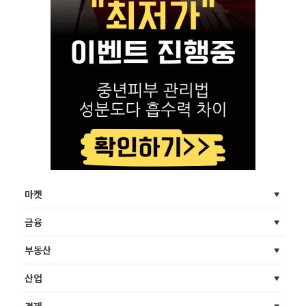
마켓
금융
부동산
산업