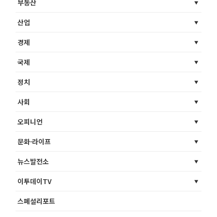
부동산
산업
경제
국제
정치
사회
오피니언
문화·라이프
뉴스발전소
이투데이TV
스페셜리포트