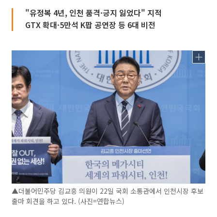
"유정복 4년, 인천 품격·긍지 잃었다" 지적
GTX 확대·5만석 K팝 공연장 등 6대 비전
▲더불어민주당 김교흥 의원이 22일 국회 소통관에서 인천시장 후보
출마 회견을 하고 있다. (사진=연합뉴스)