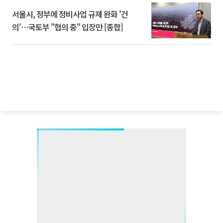
서울시, 정부에 정비사업 규제 완화 '건
의'⋯국토부 "협의 중" 입장만 [종합]