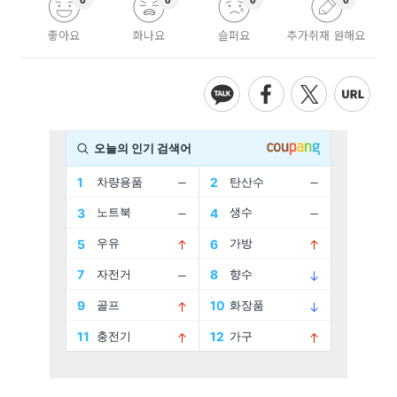
0
0
0
0
좋아요
화나요
슬퍼요
추가취재 원해요