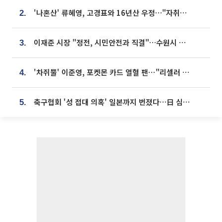
'나혼산' 류혜영, 고경표와 16년산 우정…"자취방서 부모님과 마주쳐"
2.
이재준 시장 "정전, 시민안전과 직결"…수원시 비상대응체계 가동
3.
'차쥐뿔' 이준영, 포켓몬 카드 열혈 팬⋯"리셀러 처단할 것"
4.
축구협회 '성 접대 의혹' 일본까지 번졌다…日 심판 실명 공개
5.