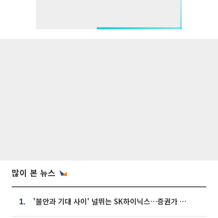
많이 본 뉴스
'불안과 기대 사이' 널뛰는 SK하이닉스…증권가 "HBM4·LTA 기반 펀터멘털 견고"
1.