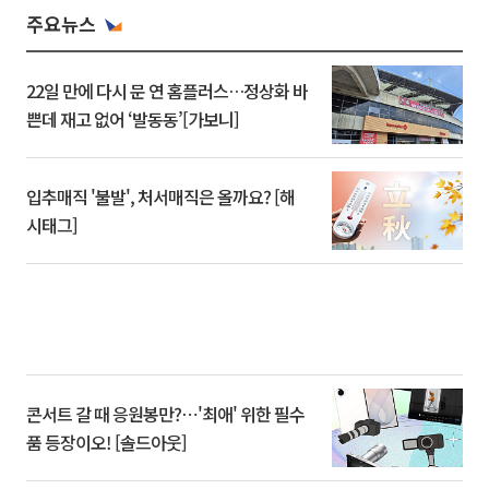
주요뉴스
22일 만에 다시 문 연 홈플러스…정상화 바
쁜데 재고 없어 ‘발동동’[가보니]
입추매직 '불발', 처서매직은 올까요? [해
시태그]
콘서트 갈 때 응원봉만?⋯'최애' 위한 필수
품 등장이오! [솔드아웃]