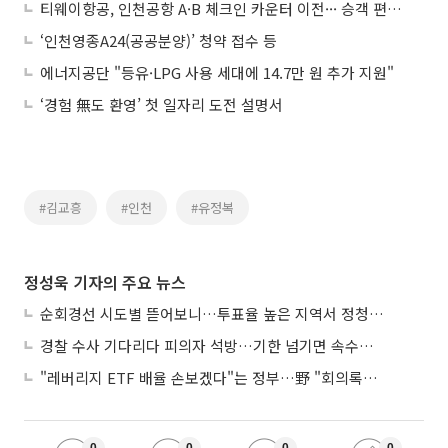
티웨이항공, 인천공항 A·B 체크인 카운터 이전··· 승객 편의 강화
‘인천영종A24(공공분양)’ 청약 접수 등
에너지공단 "등유·LPG 사용 세대에 14.7만 원 추가 지원"
‘경험 無도 환영’ 첫 일자리 도전 설명서
#김교흥
#인천
#유정복
정성욱 기자의 주요 뉴스
순회경선 시도별 뜯어보니…투표율 높은 지역서 정청래 강세
경찰 수사 기다리다 피의자 석방…기한 넘기면 속수무책
"레버리지 ETF 배율 손보겠다"는 정부…野 "회의록부터 내놔야"