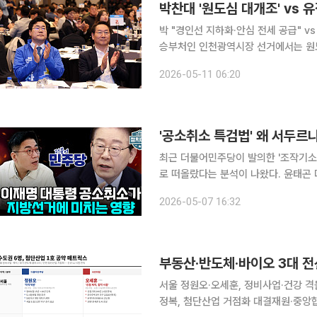
박 "경인선 지하화·안심 전세 공급" vs 유 "하루 10
승부처인 인천광역시장 선거에서는 원도
정책'이 정면으로 맞붙었다. 박찬대 
2026-05-11 06:20
'도시 재구조화'를, 유정복 국민의힘 후
'공소취소 특검법' 왜 서두르
최근 더불어민주당이 발의한 '조작기소(
로 떠올랐다는 분석이 나왔다. 윤태곤 더모아 정치분석실장은 6일 공개된 유튜브 채널 이투데이TV
'정치대학'에 출연해 "지난 한 주 정도
2026-05-07 16:32
다'는 분위기가 올라오고 있다"며 "아
서울 정원오·오세훈, 정비사업·건강 
정복, 첨단산업 거점화 대결재원·중앙협조 실현가능성, 임