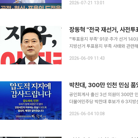
2026-07-21 13:01
론 전국 지방정부를 대표해 목소리를 낼
장동혁 "전국 재선거, 사전투
"'투표용지 부족' 91곳·추가 선거 140곳…선관위 발표도 
지방선거 투표용지 부족 사태와 관련해
며 국정조사와 특검 추진을 촉구했다. 장 대표는 이날 국회에서 기자회견을 열고 "자고 일어나면 숫
2026-06-09 11:43
자가 늘어나고 있다"며 "처음 선관위
박찬대, 300만 인천 민심 
공인회계사 출신 3선 의원이 300만 
더불어민주당 박찬대 후보가 6·3지방
을 되찾았다. 4일 이투데이 취재를 종합하면 개표율 99.99% 기준 박 당선인은 80만9406표
2026-06-04 10:08
(52.84%)를 획득해 70만5609표(