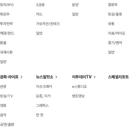
장외/IPO
2금융
분양
중화학
특징주
카드
일반
항공/물류
투자전략
가상자산/핀테크
유통
채권/펀드
일반
의료/바이오
환율
중기/벤처
국제시황
일반
일반
문화·라이프
뉴스발전소
이투데이TV
스페셜리포트
관광
이슈크래커
e스튜디오
방송/TV
요즘, 이거
랭킹영상
영화
그래픽스
음악
한 컷
공연/출판