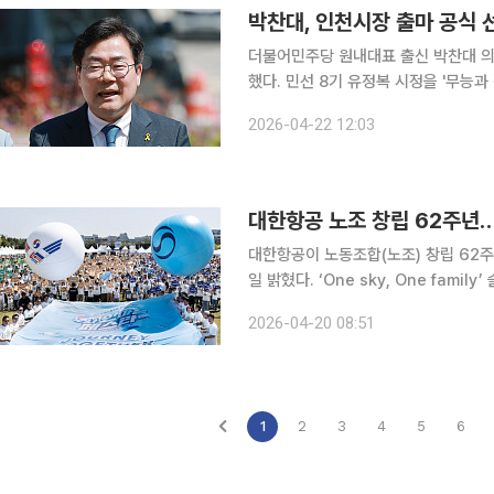
박찬대, 인천시장 출마 공식 
더불어민주당 원내대표 출신 박찬대 의원
했다. 민선 8기 유정복 시정을 '무능과 
이투데이 취재를 종합하면, 박찬대 의
2026-04-22 12:03
을 열고 "인천을 위해 남김없이 쏟아붓
대한항공 노조 창립 62주년
대한항공이 노동조합(노조) 창립 62주
일 밝혔다. ‘One sky, One family’ 슬로건으로 열린 행사에는 대한항공과 아시아나항공 임직원
및 가족 총 5000여 명이 참석했다.
2026-04-20 08:51
내빈들도 참석했다. 우기홍 부
1
2
3
4
5
6