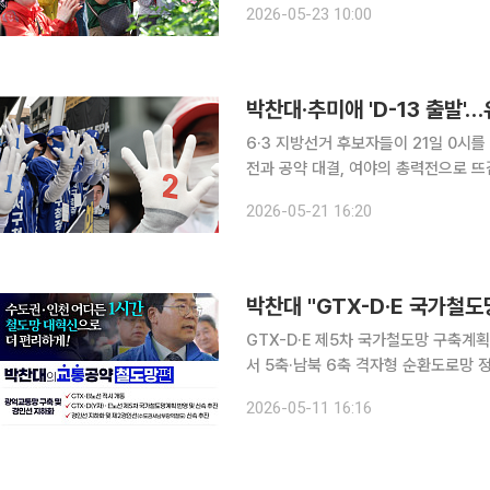
2026-05-23 10:00
체장과 국회의원 보궐
6·3 지방선거 후보자들이 21일 0시
전과 공약 대결, 여야의 총력전으로 뜨
권은 물론 부산·대구·충청까지 전국 민
2026-05-21 16:20
부 출범 이후 처음 치러지는 전국 단위
박찬대 "GTX-D·E 국가철
GTX-D·E 제5차 국가철도망 구축계
서 5축·남북 6축 격자형 순환도로망 정비
가도, 부산을 가도, 심지어 인천 안에
2026-05-11 16:16
가 인천 교통의 현실을 깨겠다며 GT