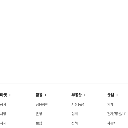
마켓
금융
부동산
산업
공시
금융정책
시장동향
재계
시황
은행
업계
전자/통신/IT
시세
보험
정책
자동차