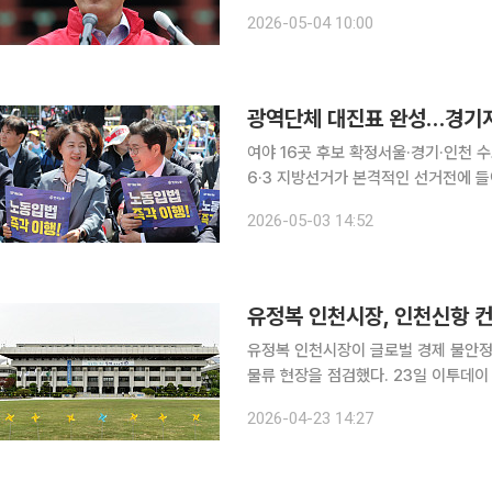
계획이다. 4일 오 후보는 자신의 페이스북에 “지금 더불어민주당이 추진하는 이른바 ‘조작기소 진
2026-05-04 10:00
상규명 특검법’은 피고인이 자기 사건
광역단체 대진표 완성…경기지사
여야 16곳 후보 확정서울·경기·인천 수도권 승부처 부상 광역단체장
6·3 지방선거가 본격적인 선거전에 들어갔다. 국민의힘이 경기도지사 후보로 양향
정하면서 16개 시·도지사 선거 구도
2026-05-03 14:52
유정복 인천시장이 글로벌 경제 불안정
물류 현장을 점검했다. 23일 이투데이 취재를 종합하면, 인천광역시는 이날 유정복 시장이 인천신
항 내 선광신컨테이너터미널(SNCT)
2026-04-23 14:27
청취했다고 밝혔다. 이번 방문은 국제