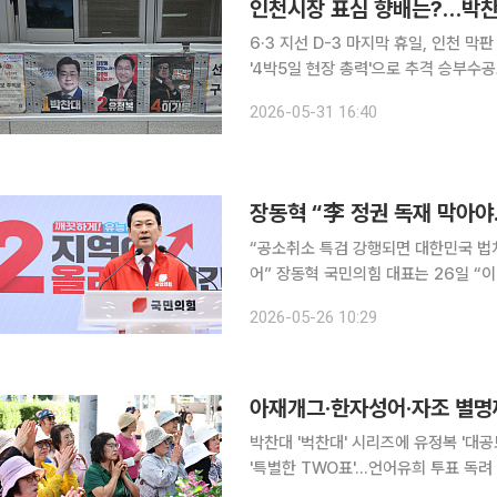
6·3 지선 D-3 마지막 휴일, 인천 
'4박5일 현장 총력'으로 추격 승부수공표 직전
들이 투표를 앞둔 마지막 주말 총력전
2026-05-31 16:40
찬대 더불어민주당 후보와 오차 범위 
장동혁 “李 정권 독재 막아야
“공소취소 특검 강행되면 대한민국 법치
어” 장동혁 국민의힘 대표는 26일 “이번 지방선거는 이재명 정권의 오만과 폭주를 심판하고 자유민
주주의와 법치를 지키는 선거”라며 막판 총공세에 나섰다. 장 
2026-05-26 10:29
서 기자회견을 열고 “국민들께서 국민
아재개그·한자성어·자조 별명
박찬대 '벅찬대' 시리즈에 유정복 '대공
'특별한 TWO표'…언어유희 투표 독려 '벅찬대', '박완수검', '전투토끼', '씨감자', '호남의 사위', '특별
한 TWO표', '천체의 정렬', ‘진심꾹'