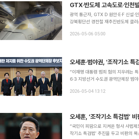
광역 통근자, GTX D 원안·E·F 신설
강북횡단선 경전철 재추진반도체 클러스
도서민, i-바다패스 7종 패키지·인천순환 3호선 6·3 지방선거가 한 달 앞으
2026-05-06 05:00
는 각 정당이 공약을 가지고 경쟁함으
오세훈·범야권, '조작기소 특검
“이재명 대통령 범죄 혐의 지우려는 특검법⋯법치 파괴 행
6·3 지방선거 수도권 광역단체장 범야
나섰다. 오 후보는 이재명 대통령이 
2026-05-04 13:12
데 대해서 "국민이나 당의 의견을 물어
오세훈, ‘조작기소 특검법’ 
“국민이 피땀으로 지켜온 형사 사법제도 뿌리째 흔드는 폭거”
작기소 특검법’ 추진을 두고 비판의 