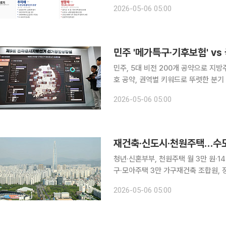
다가왔다. 민주주의는 각 정당이 공약
2026-05-06 05:00
있게 되는 경쟁적 정치체제다. 광역단
민주, 5대 비전 200개 공약으로 지방
호 공약, 권역별 키워드로 뚜렷한 분기 6·3 지방선거가 한 달 앞으로 다가왔다. 민주주의는 각 정당
이 공약을 가지고 경쟁함으로써 시민이
2026-05-06 05:00
광역단체장은 임기 동안 시도민의 살림
청년·신혼부부, 천원주택 월 3만 원·1
구·모아주택 3만 가구재건축 조합원, 
천원 유니버스·반도체 배후도시 6·3 지방선거가 한 달 앞으로 다가왔다. 민주주의는 각 정당이 공약
2026-05-06 05:00
을 가지고 경쟁함으로써 시민이 정책 