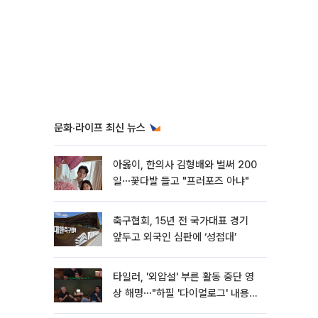
문화·라이프 최신 뉴스
아옳이, 한의사 김형배와 벌써 200
일⋯꽃다발 들고 "프러포즈 아냐"
축구협회, 15년 전 국가대표 경기
앞두고 외국인 심판에 ‘성접대’
타일러, '외압설' 부른 활동 중단 영
상 해명⋯"하필 '다이얼로그' 내용이
라"