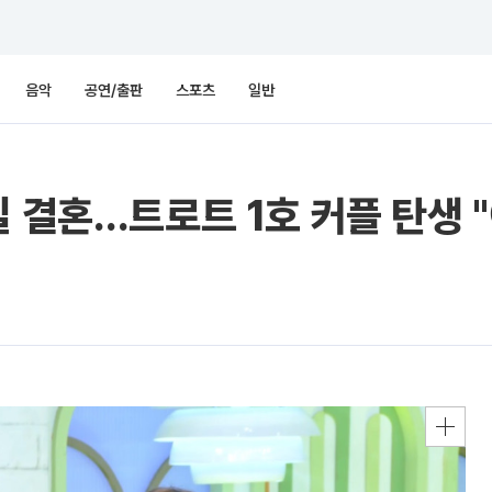
음악
공연/출판
스포츠
일반
일 결혼…트로트 1호 커플 탄생 