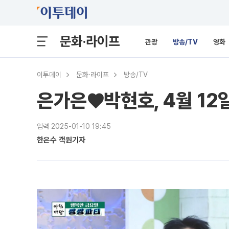
문화·라이프
관광
방송/TV
영화
이투데이
문화·라이프
방송/TV
은가은♥박현호, 4월 12
입력 2025-01-10 19:45
한은수 객원기자