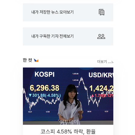
내가 저장한 뉴스 모아보기
내가 구독한 기자 전체보기
한 컷
코스피 4.58% 하락, 환율