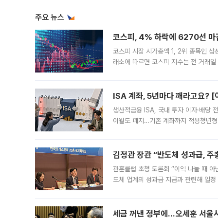
주요 뉴스
코스피, 4% 하락에 6270선 마
코스피 시장 시가총액 1, 2위 종목인 
래소에 따르면 코스피 지수는 전 거래일 대
1.81% 내린 6478.75에 출발한 코
다. 이날 오전
ISA 계좌, 5년마다 깨라고요? 
생산적금융 ISA, 국내 투자 이자·배당
이월도 폐지…기존 계좌까지 적용청년형 
는 5년마다 계좌를 해지하라는 건가요?”
편을
김정관 장관 “반도체 성과급, 
관훈클럽 초청 토론회 “이익 나눌 때 아
도체 업계의 성과급 지급과 관련해 일정
최근 상법·자본시장법 개정으로 기업 지
세금 꺼낸 정부에…오세훈 서울시장