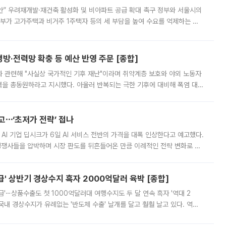
안” 우려재개발·재건축 활성화 및 비아파트 공급 확대 촉구 정부와 서울시의
정부가 고가주택과 비거주 1주택자 등의 세 부담을 높여 수요를 억제하는 카
키울 것이라며 세금이 아닌 공급이 근본적인 처방이라고 전면 반박했다.
방·전력망 확충 등 예산 반영 주문 [종합]
과 관련해 "사실상 국가적인 기후 재난"이라며 취약계층 보호와 야외 노동자
정력을 총동원하라고 지시했다. 아울러 반복되는 극한 기후에 대비해 폭염 대응
영하는 방안도 검토하라고 주문했다. 이 대통령은 이날 폭염·가뭄 대
예고⋯‘초저가 전략’ 접나
 AI 기업 딥시크가 6일 AI 서비스 전반의 가격을 대폭 인상한다고 예고했다.
 경쟁사들을 압박하며 시장 판도를 뒤흔들어온 만큼 이례적인 전략 변화로 평
 이날 공지를 통해 구체적인 인상 폭은 공개하지 않았지만 상당한 수
' 상반기 경상수지 흑자 2000억달러 육박 [종합]
급'⋯상품수출도 첫 1000억달러대 여행수지도 두 달 연속 흑자 '역대 2
국내 경상수지가 유례없는 '반도체 수출' 날개를 달고 훨훨 날고 있다. 역대
경상수지 뿐 아니라 상반기 경상수지 흑자도 2000억달러에 근접하며 사상 최