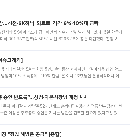
감…삼전·SK하닉 '와르르' 각각 6%·10%대 급락
삼성전자와 SK하이닉스가 급락하면서 지수가 4% 넘게 하락했다. 6일 한국거
비 301.88포인트(4.58%) 내린 6296.38에 장을 마감했다. 전장보다
스피는 장중 한때 6550.94까지 오르기도 했으나 6238.32까지 밀리기도 했
[이슈크래커]
 전액 비과세일반 ISA는 최장 5년…손익통산·과세이연 단절미사용 납입 한도
납입액 10% 소득공제…“10% 환급”은 아냐 “오랫동안 운용하라더니 이제
 ‘만능 절세 통장’으로 불리는 개인종합자산관리계좌(ISA)가 두 갈래로 개
주총 승인 받도록”…상법·자본시장법 개정 시사
닌 투자 이어갈 시기” “주52시간제도 손봐야” 김정관 산업통상부 장관이 반
 수준 이상은 주주총회 승인을 거치는 방안을 검토할 필요가 있다고 밝혔다.
배구조와 주주권 강화 논의가 이어지는 가운데, 핵심 연구인력에 대한
 “집값 해법은 공급” [종합]