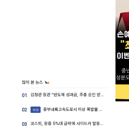
많이 본 뉴스
김정관 장관 “반도체 성과급, 주총 승인 받도록”…상법·자본시장법 개정 시사
01
중부내륙고속도로서 미상 폭발물 발견
02
속보
코스피, 장중 5%대 급락에 사이드카 발동…삼성·SK 동반 폭락
03