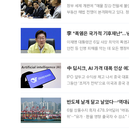
정부 세제 개편에 “매물 잠김·전월세 불
부동산 해법 전쟁이 본격화하고 있다. 
드를 꺼내자 서울시는 전·월세 부담만 
李 "폭염은 국가적 기후재난"…냉
이재명 대통령은 6일 사상 최악의 폭염
안전 등 인명 피해를 막는 데 모든 행
인프라 확충 계획을 내년도 예산안에 반
中 딥시크, AI 가격 대폭 인상 
IPO 앞두고 수익성 제고 나서 중국 대표
그동안 ‘초저가 전략’으로 미국과 중국
가된다. 블룸버그통신에 따르면 딥시크는
반도체 날개 달고 날았다⋯'역대급
6월 상품수지 흑자 478.9억달러 '역대
위'⋯"유가ㆍ환율 영향 출국자 수 감소" 
급 수출 호조가 매달 이어지면서 6월 