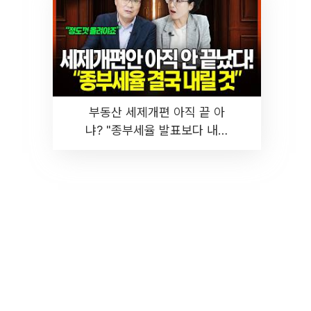
부동산 세제개편 아직 끝 아
냐? "종부세율 발표보다 내릴
것" 장기거주·양도세 전망 I 집
땅지성 I 김인만, 진미윤