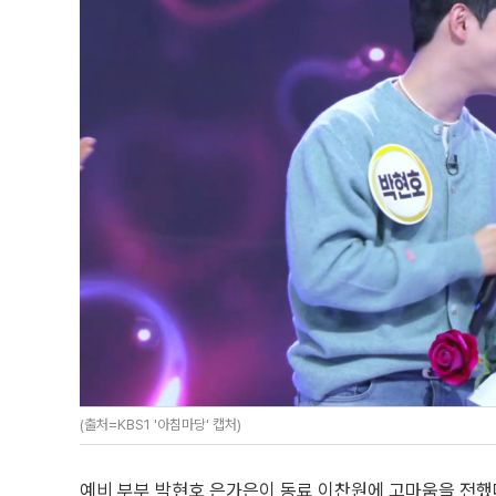
(출처=KBS1 '아침마당' 캡처)
예비 부부 박현호 은가은이 동료 이찬원에 고마움을 전했