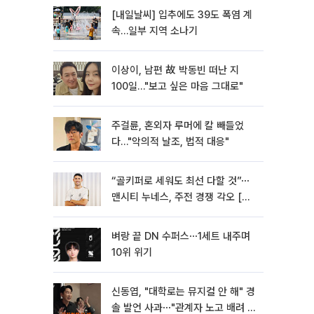
[내일날씨] 입추에도 39도 폭염 계
속…일부 지역 소나기
이상이, 남편 故 박동빈 떠난 지
100일…"보고 싶은 마음 그대로"
주걸륜, 혼외자 루머에 칼 빼들었
다…"악의적 날조, 법적 대응"
“골키퍼로 세워도 최선 다할 것”⋯
맨시티 누네스, 주전 경쟁 각오 [인
터뷰]
벼랑 끝 DN 수퍼스⋯1세트 내주며
10위 위기
신동엽, "대학로는 뮤지컬 안 해" 경
솔 발언 사과⋯"관계자 노고 배려 못