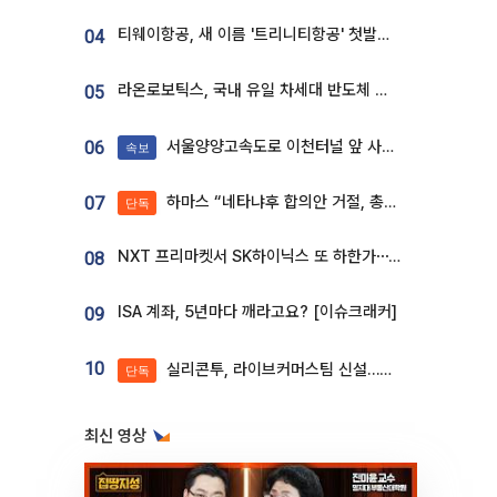
티웨이항공, 새 이름 '트리니티항공' 첫발…SSC 전략 본격화
04
라온로보틱스, 국내 유일 차세대 반도체 공정 로봇 개발 ‘고객사 테스트 진행’
05
서울양양고속도로 이천터널 앞 사고 발생
06
속보
하마스 “네타냐후 합의안 거절, 총선 앞두고 시간 끌기”
07
단독
NXT 프리마켓서 SK하이닉스 또 하한가⋯‘11주 거래’에 시초가 왜곡
08
ISA 계좌, 5년마다 깨라고요? [이슈크래커]
09
10
실리콘투, 라이브커머스팀 신설…K뷰티 ‘글로벌 판매망’ 확대[K뷰티 라방戰]
단독
최신 영상