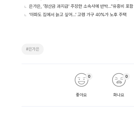
은가은, '정산금 과지급' 주장한 소속사에 반박…"유흥비 포함
‘아파도 집에서 늙고 싶어…’ 고령 가구 40%가 노후 주택
#은가은
0
0
좋아요
화나요