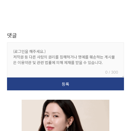
댓글
0 / 300