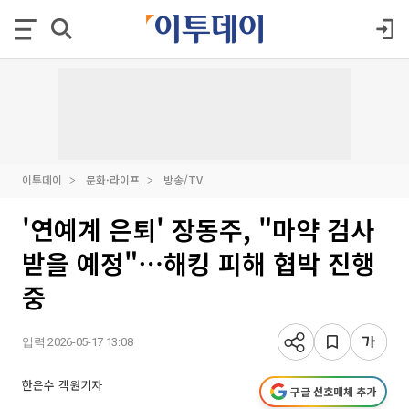
이투데이
문화·라이프
방송/TV
'연예계 은퇴' 장동주, "마약 검사
받을 예정"⋯해킹 피해 협박 진행
중
입력 2026-05-17 13:08
한은수 객원기자
구글 선호매체 추가