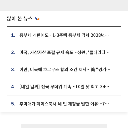
많이 본 뉴스
종부세 개편에도…1·3주택 종부세 격차 2028년부터 확대
1.
미국, 가상자산 포괄 규제 속도…상원, ‘클래리티법’ 9월 절차투표 추진
2.
이란, 미국에 호르무즈 합의 조건 제시…美 “경기 아직 안 끝나” [종합]
3.
[내일 날씨] 전국 무더위 계속…10일 낮 최고 34도 육박
4.
추미애가 페이스북서 네 번 재정을 말한 이유…7700억 추경 열쇠는 도의회에
5.