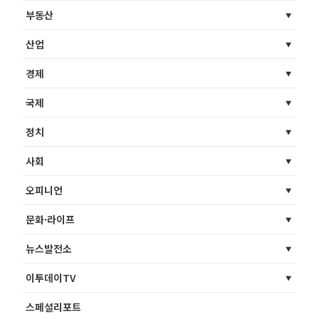
부동산
산업
경제
국제
정치
사회
오피니언
문화·라이프
뉴스발전소
이투데이TV
스페셜리포트