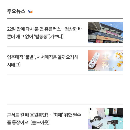
주요뉴스
22일 만에 다시 문 연 홈플러스…정상화 바
쁜데 재고 없어 ‘발동동’[가보니]
입추매직 '불발', 처서매직은 올까요? [해
시태그]
콘서트 갈 때 응원봉만?⋯'최애' 위한 필수
품 등장이오! [솔드아웃]