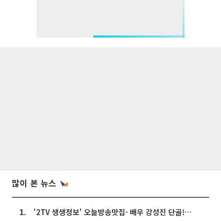
많이 본 뉴스
'2TV 생생정보' 오늘방송맛집- 배우 강성진 단골! 쌀국수ㆍ푸팟퐁 커리 맛집 '블○○○'
1.