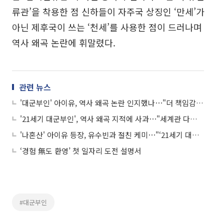
류관’을 착용한 점 신하들이 자주국 상징인 ‘만세’가
아닌 제후국이 쓰는 ‘천세’를 사용한 점이 드러나며
역사 왜곡 논란에 휘말렸다.
관련 뉴스
'대군부인' 아이유, 역사 왜곡 논란 인지했나⋯"더 책임감 가지고 잘 하겠다"
'21세기 대군부인', 역사 왜곡 지적에 사과⋯"세계관 다듬는 노력 부족"
'나혼산' 아이유 등장, 유수빈과 절친 케미⋯"‘21세기 대군부인’으로 친분"
‘경험 無도 환영’ 첫 일자리 도전 설명서
#대군부인