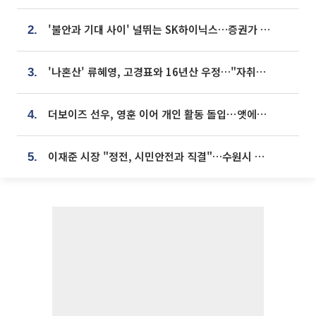
'불안과 기대 사이' 널뛰는 SK하이닉스…증권가 "HBM4·LTA 기반 펀터멘털 견고"
2.
'나혼산' 류혜영, 고경표와 16년산 우정…"자취방서 부모님과 마주쳐"
3.
더보이즈 선우, 영훈 이어 개인 활동 돌입⋯앳에어리어와 전속계약
4.
이재준 시장 "정전, 시민안전과 직결"…수원시 비상대응체계 가동
5.