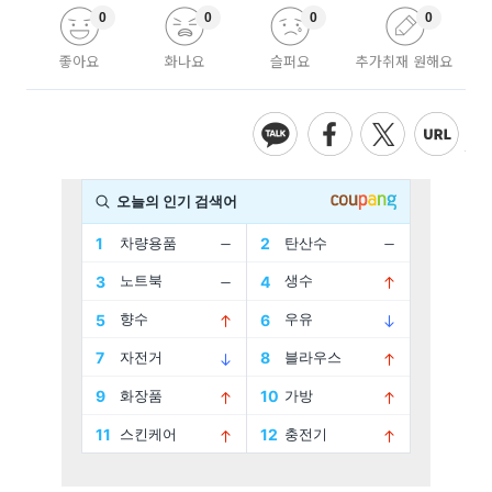
0
0
0
0
좋아요
화나요
슬퍼요
추가취재 원해요