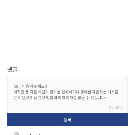
댓글
0 / 300