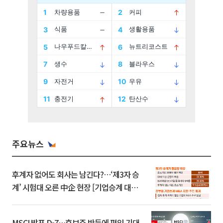
주요뉴스
후계자 없어도 회사는 남긴다?…‘제3자 승
계’ 시험대 오른 中企 현장 [기업승계 대전
환]
MSCI 발표 D-7…후보주 반등에 편입 기대