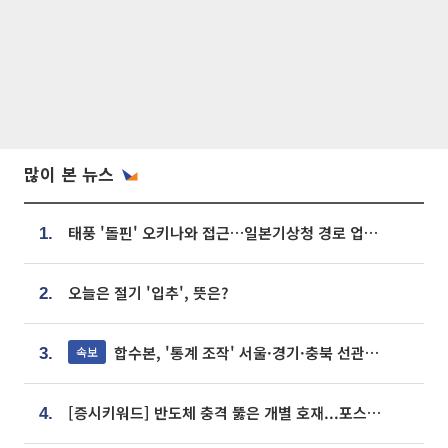
많이 본 뉴스
태풍 '돌핀' 오키나와 접근…일본기상청 경로 업데이트
1.
오늘은 절기 '입추', 뜻은?
2.
합수본, '통계 조작' 서울·경기·충북 선관위 등 추가 압수수색
속보
3.
[증시키워드] 반도체 충격 뚫은 개별 호재...포스코퓨처엠·에코프로·한화솔루션 '눈길'
4.