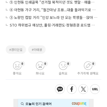
⑤ 인현동 인쇄골목 “선거철 북적이던 것도 옛말…매출이 없다”
④ 아현동 가구 거리, “절간마냥 조용...대출 돌려막기로 겨우 버텨”
③ 노량진 컵밥 거리 “인강 보느라 안 오는 학생들…앉아 있는 게 일과”
STO 하위법규 예상안, 풀링·거래한도·정형증권 로드맵 제시
#경리단길
#이태원
0
0
0
0
좋아요
화나요
슬퍼요
추가취재 원해요