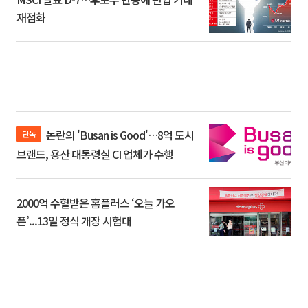
재점화
논란의 'Busan is Good'…8억 도시
단독
브랜드, 용산 대통령실 CI 업체가 수행
2000억 수혈받은 홈플러스 ‘오늘 가오
픈’...13일 정식 개장 시험대