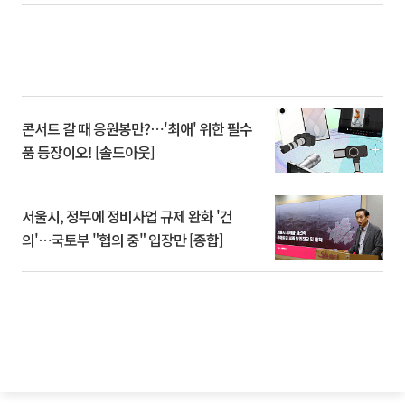
콘서트 갈 때 응원봉만?⋯'최애' 위한 필수
품 등장이오! [솔드아웃]
서울시, 정부에 정비사업 규제 완화 '건
의'⋯국토부 "협의 중" 입장만 [종합]