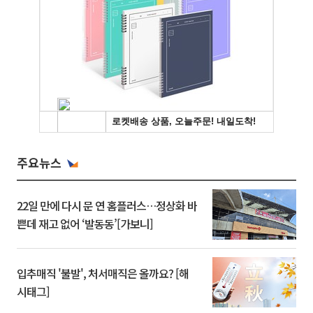
주요뉴스
22일 만에 다시 문 연 홈플러스…정상화 바
쁜데 재고 없어 ‘발동동’[가보니]
입추매직 '불발', 처서매직은 올까요? [해
시태그]