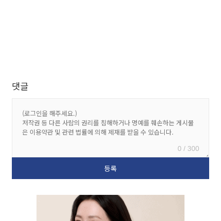
댓글
0 / 300