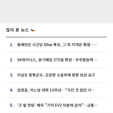
많이 본 뉴스
동해안은 시간당 80㎜ 폭우, 그 외 지역은 폭염…‘극과 극 날씨’
1.
SK하이닉스, 분기배당 375원 확정…주주환원책 9월로 앞당겨 발표
2.
이남오 함평군수, 군공항 소음피해 함평 보상 요구
3.
임영웅, 어느덧 데뷔 10주년⋯"가진 것 없던 시절, 내 앞엔 20명의 팬뿐"
4.
'굿 윌 헌팅' 배우 "기아 EV2 덕분에 살아"…교통사고 후 안전성 극찬
5.