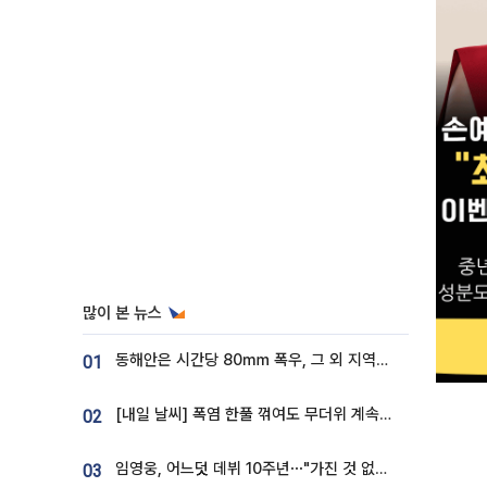
많이 본 뉴스
동해안은 시간당 80㎜ 폭우, 그 외 지역은 폭염…‘극과 극 날씨’
01
[내일 날씨] 폭염 한풀 꺾여도 무더위 계속⋯동해안 이틀 연속 비
02
임영웅, 어느덧 데뷔 10주년⋯"가진 것 없던 시절, 내 앞엔 20명의 팬뿐"
03