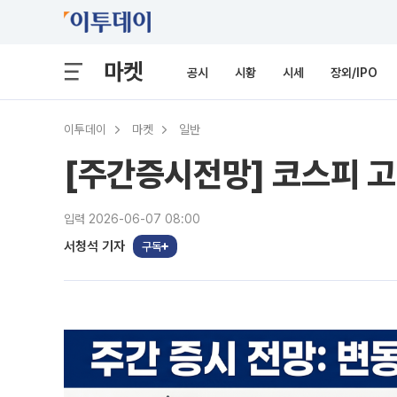
마켓
공시
시황
시세
장외/IPO
이투데이
마켓
일반
[주간증시전망] 코스피 고
입력 2026-06-07 08:00
서청석 기자
구독