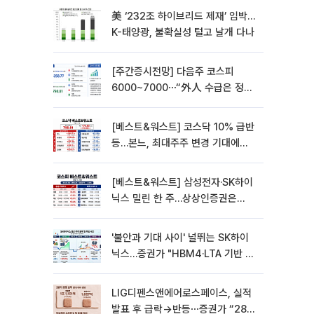
美 ‘232조 하이브리드 제재’ 임박…
K-태양광, 불확실성 털고 날개 다나
[주간증시전망] 다음주 코스피
6000~7000⋯“外人 수급은 정책
이 변수”
[베스트&워스트] 코스닥 10% 급반
등…본느, 최대주주 변경 기대에
270% 폭등
[베스트&워스트] 삼성전자·SK하이
닉스 밀린 한 주…상상인증권은
85% 급등
'불안과 기대 사이' 널뛰는 SK하이
닉스…증권가 "HBM4·LTA 기반 펀
터멘털 견고"
LIG디펜스앤에어로스페이스, 실적
발표 후 급락→반등⋯증권가 “28년