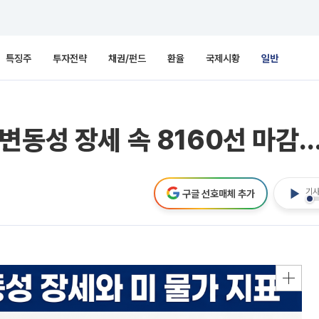
특징주
투자전략
채권/펀드
환율
국제시황
일반
변동성 장세 속 8160선 마감
기사
구글 선호매체 추가