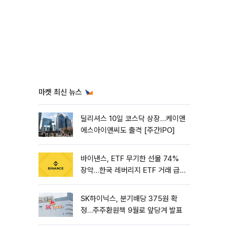
마켓 최신 뉴스
딜리셔스 10일 코스닥 상장…케이앤
에스아이앤씨도 출격 [주간IPO]
바이낸스, ETF 무기한 선물 74%
장악…한국 레버리지 ETF 거래 급
증 [e가상자산]
SK하이닉스, 분기배당 375원 확
정…주주환원책 9월로 앞당겨 발표