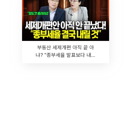
부동산 세제개편 아직 끝 아
냐? "종부세율 발표보다 내릴
것" 장기거주·양도세 전망 I 집
땅지성 I 김인만, 진미윤