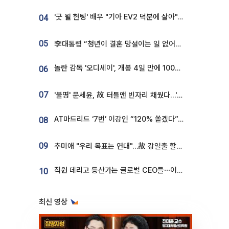
'굿 윌 헌팅' 배우 "기아 EV2 덕분에 살아"…교통사고 후 안전성 극찬
04
05
李대통령 “청년이 결혼 망설이는 일 없어야...제도상 불이익 조사”
놀란 감독 '오디세이', 개봉 4일 만에 100만 돌파⋯'왕사남' 보다 빠르다
06
07
'불명' 문세윤, 故 터틀맨 빈자리 채웠다…'거북이' 눈물의 최종 우승
AT마드리드 ‘7번’ 이강인 “120% 쏟겠다”⋯시메오네 감독 “필요한 선수”
08
09
추미애 "우리 목표는 연대"…故 강일출 할머니 흉상 제막
직원 데리고 등산가는 글로벌 CEO들⋯이유 있었네
10
최신 영상