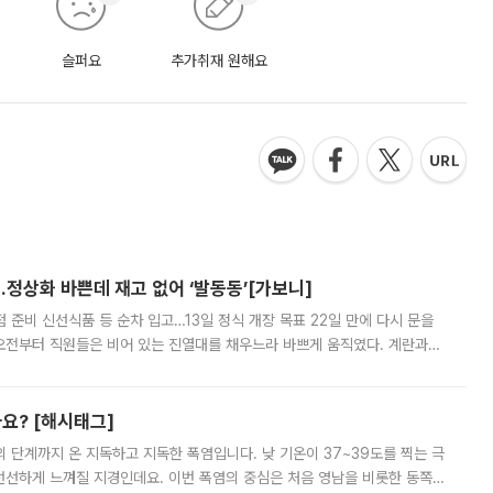
슬퍼요
추가취재 원해요
…정상화 바쁜데 재고 없어 ‘발동동’[가보니]
준비 신선식품 등 순차 입고…13일 정식 개장 목표 22일 만에 다시 문을
오전부터 직원들은 비어 있는 진열대를 채우느라 바쁘게 움직였다. 계란과
리를 잡기 시작했지만, 매장 곳곳엔 여전히 텅 빈 매대가 먼저 눈에 들어왔
까요? [해시태그]
’의 단계까지 온 지독하고 지독한 폭염입니다. 낮 기온이 37~39도를 찍는 극
 선선하게 느껴질 지경인데요. 이번 폭염의 중심은 처음 영남을 비롯한 동쪽