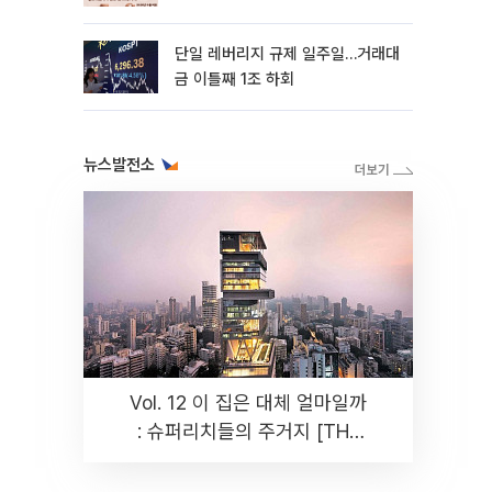
까지 튼튼”
단일 레버리지 규제 일주일…거래대
금 이틀째 1조 하회
뉴스발전소
Vol. 12 이 집은 대체 얼마일까
: 슈퍼리치들의 주거지 [THE
RARE]