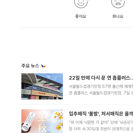
좋아요
화나요
주요 뉴스
22일 만에 다시 문 연 홈플러스
서울월드컵경기장점 67명 출근해 재개점 
연 홈플러스 서울월드컵경기장점. 7일 
우유, 과일 같은 신선식품이 차근차근 자
입추매직 '불발', 처서매직은 올
“와 이제 시원한 거 같아” 단체 ‘뇌손상
한 더위 속 30도대 초반이 상대적으로