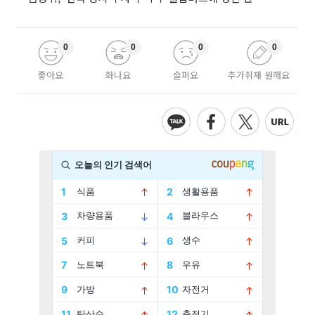
0
0
0
0
좋아요
화나요
슬퍼요
추가취재 원해요