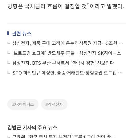
방향은 국채금리 흐름이 결정할 것”이라고 말했다.
관련 뉴스
삼성전자, 제품 구매 고객에 온누리상품권 지급…5조원 사회 기여 첫발
'브로드컴 쇼크에' 반도체주 흔들…삼성전자·SK하이닉스 '급락'
삼성전자, BTS 부산 콘서트서 '갤럭시 경험' 선보인다
STO 하위법규 예상안, 풀링·거래한도·정형증권 로드맵 제시
#SK하이닉스
#삼성전자
김범근 기자의 주요 뉴스
금융위, ‘한국 증시 투자 부적격’ 블룸버그에 정면 반박…“근거 불분명”