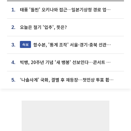
태풍 '돌핀' 오키나와 접근…일본기상청 경로 업데이트
1.
오늘은 절기 '입추', 뜻은?
2.
합수본, '통계 조작' 서울·경기·충북 선관위 등 추가 압수수색
속보
3.
빅뱅, 20주년 기념 '새 뱅봉' 선보인다⋯콘서트 앞두고 팝업 개최
4.
‘나솔사계’ 국화, 결별 후 재등장⋯첫인상 투표 휩쓸고 ‘인기녀’ 등극
5.