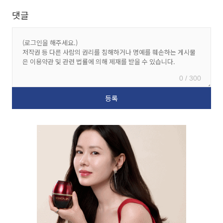
댓글
0 / 300