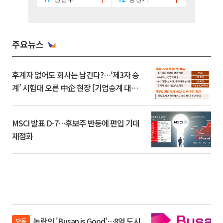
주요뉴스
후계자 없어도 회사는 남긴다?…‘제3자 승
계’ 시험대 오른 中企 현장 [기업승계 대전
환]
MSCI 발표 D-7…후보주 반등에 편입 기대
재점화
논란의 'Busan is Good'…8억 도시
단독