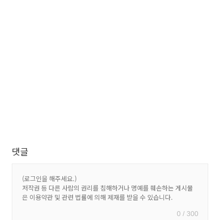
댓글
0 / 300