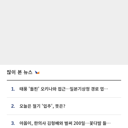
많이 본 뉴스
태풍 '돌핀' 오키나와 접근…일본기상청 경로 업데이트
1.
오늘은 절기 '입추', 뜻은?
2.
아옳이, 한의사 김형배와 벌써 200일⋯꽃다발 들고 "프러포즈 아냐"
3.