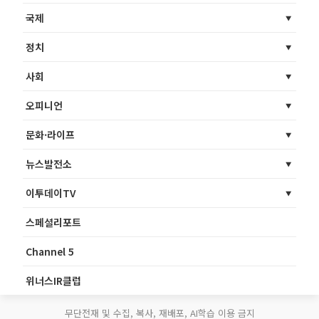
국제
정치
사회
오피니언
문화·라이프
뉴스발전소
이투데이TV
스페셜리포트
Channel 5
위너스IR클럽
무단전재 및 수집, 복사, 재배포, AI학습 이용 금지