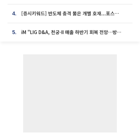
[증시키워드] 반도체 충격 뚫은 개별 호재...포스코퓨처엠·에코프로·한화솔루션 '눈길'
4.
iM "LIG D&A, 천궁-II 매출 하반기 회복 전망…방산 톱픽 유지"
5.