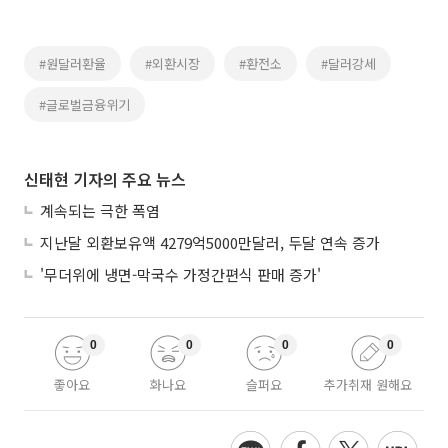
#원달러환율
#외환시장
#환전소
#달러강세
#글로벌금융위기
신태현 기자의 주요 뉴스
계속되는 극한 폭염
지난달 외환보유액 4279억5000만달러, 두달 연속 증가
'무더위에 냉면-막국수 가정간편식 판매 증가'
0
0
0
0
좋아요
화나요
슬퍼요
추가취재 원해요