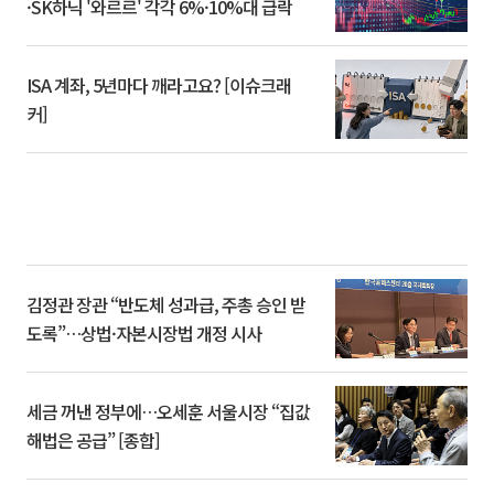
·SK하닉 '와르르' 각각 6%·10%대 급락
ISA 계좌, 5년마다 깨라고요? [이슈크래
커]
김정관 장관 “반도체 성과급, 주총 승인 받
도록”…상법·자본시장법 개정 시사
세금 꺼낸 정부에…오세훈 서울시장 “집값
해법은 공급” [종합]