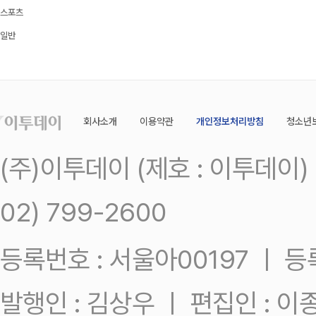
스포츠
일반
회사소개
이용약관
개인정보처리방침
청소년
(주)이투데이 (제호 : 이투데이
02) 799-2600
등록번호 : 서울아00197 ㅣ 등록일
발행인 : 김상우 ㅣ 편집인 : 