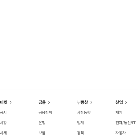
마켓
금융
부동산
산업
공시
금융정책
시장동향
재계
시황
은행
업계
전자/통신/IT
시세
보험
정책
자동차