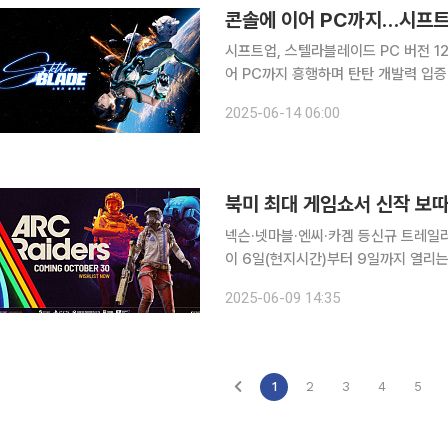
콘솔에 이어 PC까지…시프트
시프트업, 스텔라블레이드 PC 버전 1
어 PC까지 흥행하며 탄탄 개발력 입증2027
인 '스텔라블레이드' PC 버전이 출시
2025-06-14 06:00
시프트업이 PC 게임에서도 실력을 입
북미 최대 게임쇼서 신작 보따
넥슨·넷마블·엔씨·카겜 등신규 트레일러 잇따라
이 6일(현지시간)부터 9일까지 열리는 
의 신작 ‘트레일러’(예고편)를 선보이
2025-06-09 14:35
이 서구권 시장 공략에 주력하고 있는 
1
2
3
4
5