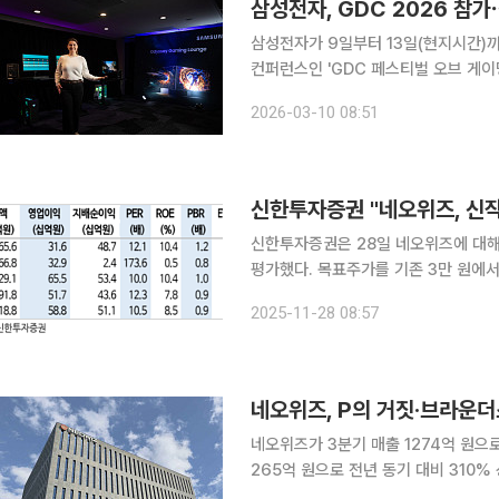
삼성전자, GDC 2026 참
삼성전자가 9일부터 13일(현지시간)
컨퍼런스인 'GDC 페스티벌 오브 게이밍 2026'에 참가한다. 1
넘는 연사와 3만 명 이상의 전 세계 
2026-03-10 08:51
신한투자증권 "네오위즈, 신
신한투자증권은 28일 네오위즈에 대해
평가했다. 목표주가를 기존 3만 원에서 
석오 신한투자증권 연구위원은 “네오위즈
2025-11-28 08:57
으로 컨센서스를 상회했다”며 “6월부
네오위즈가 3분기 매출 1274억 원으
265억 원으로 전년 동기 대비 310%
전 분기 대비 96% 늘었다. 이번 성과는 네오위즈의 핵심 IP가 PC/콘솔과 모바일 양대 플랫폼에서