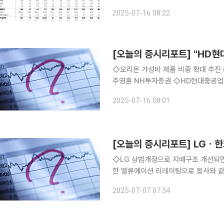
한다”고 설명했다. 2분기 연결 기준 영업수익은 1026억 원, 영업이익은 159억 원으로 컨센서스를
2025-07-16 08:22
상회할 것으로 예상했다. 주요 요인은 6
[오늘의 증시리포트] "HD현
◇오리온 가성비 제품 비중 확대 추진 
주영훈 NH투자증권 ◇HD현대중공업 하반기 LNG선 발주 기대감 유효 2분기 영업이익 4,586억
원, 컨센서스 부합 전망 상반기 수주 성
2025-07-16 08:01
[오늘의 증시리포트] LGㆍ
◇LG 상법개정으로 지배구조 개선되면
한 밸류에이션 리레이팅으로 동사와 같
주주 및 특수관계인 의결권 3%로 제
2025-07-07 07:54
과 클 듯 이상헌