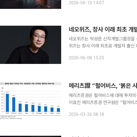
2026-06-10 14:07
해 공개됐다. P의 거짓
네오위즈는 박성준 신작개발그룹장을 신
위즈는 창사 이래 최초로 개발자 출신
함께 공동대표 체제로 경영을 맡는다. 8
2026-06-08 15:23
즈는 “신작 파이프라인 가동이 본격화
메리츠증권은 펄어비스에 대해 투자의견 
이효진 메리츠증권 연구원은 “펄어비스
장의 연간 이익 눈높이(2430억원)를 한 분
2026-03-26 08:18
(ASP)이 10만원을 상회해 추정치를 