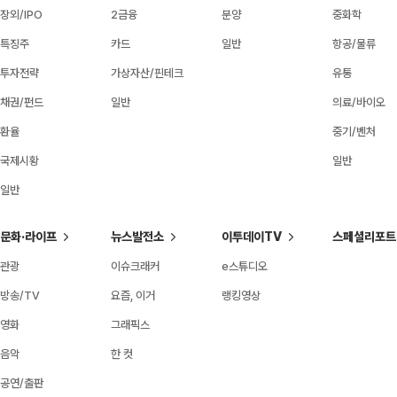
장외/IPO
2금융
분양
중화학
특징주
카드
일반
항공/물류
투자전략
가상자산/핀테크
유통
채권/펀드
일반
의료/바이오
환율
중기/벤처
국제시황
일반
일반
문화·라이프
뉴스발전소
이투데이TV
스페셜리포트
관광
이슈크래커
e스튜디오
방송/TV
요즘, 이거
랭킹영상
영화
그래픽스
음악
한 컷
공연/출판