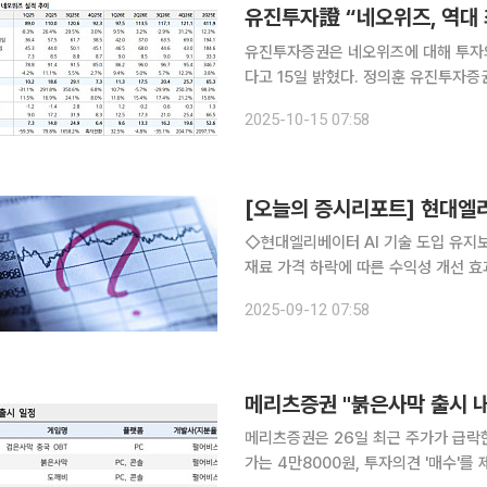
유진투자證 “네오위즈, 역대
유진투자증권은 네오위즈에 대해 투자의
다고 15일 밝혔다. 정의훈 유진투자증권 연구원은 “최근 성과는 내년도 주요 신작 라인업(안녕서울,
킹덤2, 울프아이스튜디오 신작 등)의
2025-10-15 07:58
다”고 설명했다. 3분기 매출액은
[오늘의 증시리포트] 현대
◇현대엘리베이터 AI 기술 도입 유지보
재료 가격 하락에 따른 수익성 개선 효
점 통과 건설 경기 영향 제한적인 고
2025-09-12 07:58
서치 ◇트루엔 AI 카메라 선도와 아
메리츠증권 "붉은사막 출시 
메리츠증권은 26일 최근 주가가 급락
가는 4만8000원, 투자의견 '매수'를 