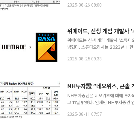
달 초 4만 원대에 거래되던 펄어비스는
2025-08-26 08:00
었던 '붉은 사막'이 내년 1분기로 미뤄졌
위메이드, 신생 게임 개발사 
위메이드는 신생 게임 개발사 ‘스튜디오
밝혔다. 스튜디오라사는 2023년 대한민국 게임 대상 수상작 ‘P의 거짓’의 주요 개발진인 노창규 대
표이사, 김태연 프로젝트 디렉터(PD),
2025-08-25 09:33
6월 창립한 스튜디오다. 스튜
NH투자證 “네오위즈, 콘솔
NH투자증권은 네오위즈에 대해 투자의
고 11일 밝혔다. 안재민 NH투자증권 연구원은 “‘P의 거짓: 서곡’의 성공은 네오위즈의 콘솔 게임 시
장 내 개발력을 다시 한번 검증했고, ‘
2025-08-11 07:57
설명했다. 출시 2년이 지났지만 매