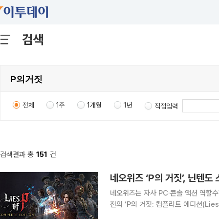
검색
전체
1주
1개월
1년
직접입력
검색결과 총
151
건
네오위즈는 자사 PC·콘솔 액션 역할수행게임
전의 ‘P의 거짓: 컴플리트 에디션(Lies 
고 10일 밝혔다. 이 소식은 9일 열린