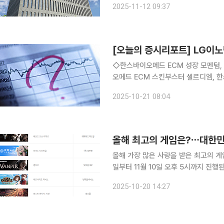
2025-11-12 09:37
고르게 기여한 결과다. PC/콘솔
[오늘의 증시리포트] LG이노
◇한스바이오메드 ECM 성장 모멘텀,
오메드 ECM 스킨부스터 셀르디엠, 
구간 이승은 유안타증권 연구원 ◇HDC현대산업개발 가장 높고도 가파를 OPM 개선 3Q25
2025-10-21 08:04
Preview: 영업이익, 시장 기대치 하
올해 최고의 게임은?⋯대한민
올해 가장 많은 사랑을 받은 최고의 게임
일부터 11월 10일 오후 5시까지 진행된다. 부문별 후보작을 살펴보면 대통령상 및 국무
함된 본상에는 레전드 오브 이미르, 마
2025-10-20 14:27
잔, 후즈 앳 더 도어, P의 거짓: 서곡, 