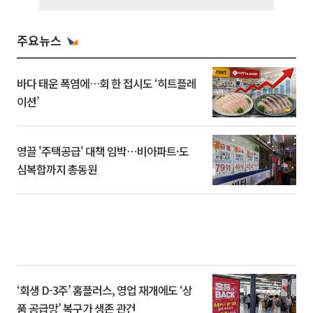
주요뉴스
바다 태운 폭염에…회 한 접시도 ‘히트플레
이션’
영끌 '주택공급' 대책 임박⋯비아파트·도
심복합까지 총동원
‘회생 D-3주’ 홈플러스, 영업 재개에도 ‘상
품 공급망’ 복구가 생존 관건