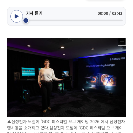
기사 듣기
00:00 / 03:43
▲삼성전자 모델이 'GDC 페스티벌 오브 게이밍 2026'에서 삼성전자
행사장을 소개하고 있다.삼성전자 모델이 'GDC 페스티벌 오브 게이