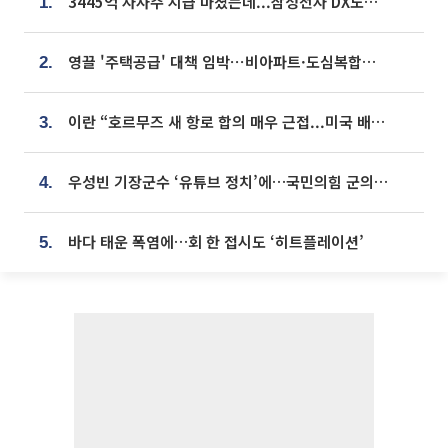
3445억 자사주 지급 마쳤는데...삼성전자 DX노조, 뒤늦은 '떼쓰기 집회'
1.
영끌 '주택공급' 대책 임박⋯비아파트·도심복합까지 총동원
2.
이란 “호르무즈 새 항로 합의 매우 근접...미국 배상 먼저”
3.
우성빈 기장군수 ‘유튜브 정치’에…국민의힘 군의원들 집단 반발
4.
바다 태운 폭염에…회 한 접시도 ‘히트플레이션’
5.