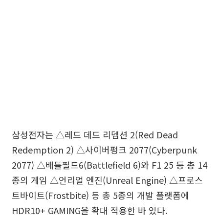
삼성전자는 △레드 데드 리뎀션 2(Red Dead
Redemption 2) △사이버펑크 2077(Cyberpunk
2077) △배틀필드6(Battlefield 6)와 F1 25 등 총 14
종의 게임 △언리얼 엔진(Unreal Engine) △프로스
트바이트(Frostbite) 등 총 5종의 개발 플랫폼에
HDR10+ GAMING을 확대 적용한 바 있다.