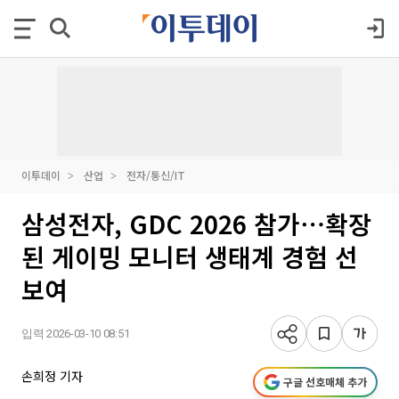
이투데이
산업
전자/통신/IT
삼성전자, GDC 2026 참가⋯확장
된 게이밍 모니터 생태계 경험 선
보여
입력 2026-03-10 08:51
손희정 기자
구글 선호매체 추가