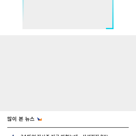
많이 본 뉴스