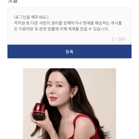
0 / 300