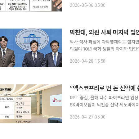
이 부상하는 모습이다. 5일 업계에 따르면 자가면역질환 치료제의 새로운 기전으로 신생아Fc수용
2026-05-06 05:00
체(FcRn) 저해제가 주목받고 있다.
박찬대, 의원 사퇴 마지막 법
박사·석사 과정에 과학영재학교 설치인천시장 출
의원이 10년 국회 생활의 마지막 법안
바이오과학기술원' 설립안을 내놨다. 6
2026-04-28 15:58
의원이 시장 후보 핵심 공약으로 내세워
RPT 중심, 올해 다수 파이프라인 임
SK바이오팜이 뇌전증 신약 세노바메이
개발에 속도를 내고 있다. 엑스코프리
2026-04-27 05:00