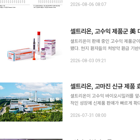
2026-08-06 08:07
이어지고 있다”며 “항체약물접합체(A
셀트리온이 판매 중인 고수익 제품군이
됐다. 현지 환자들의 처방약 환급 기
망이다. 셀트리온 지난해 10월 미국에 출시된 자가면역질환 치료제 ‘앱토즈마’(성분명 토실리주맙)
2026-08-03 09:21
가 익스프레스 스크립츠(ESI), CVS 케
셀트리온, 고마진 신규 제품 
셀트리온이 고수익 바이오시밀러를 앞세
적인 성장에 신제품 판매가 빠르게 확
제품 중심의 포트폴리오 전환이 본격화됐다며
2026-07-31 08:00
독원 전자공시시스템에 따르면 셀트리온