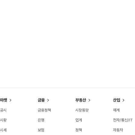
마켓
금융
부동산
산업
공시
금융정책
시장동향
재계
시황
은행
업계
전자/통신/IT
시세
보험
정책
자동차