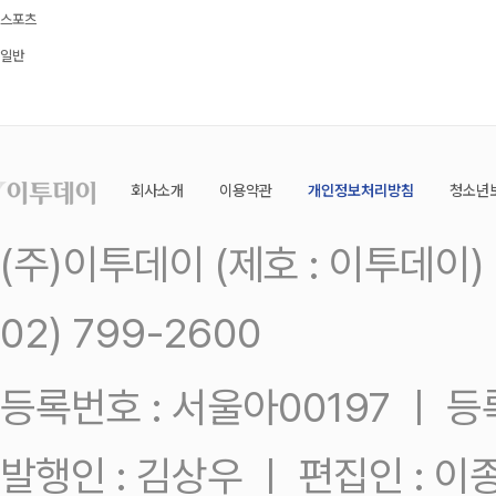
스포츠
일반
회사소개
이용약관
개인정보처리방침
청소년
(주)이투데이 (제호 : 이투데이
02) 799-2600
등록번호 : 서울아00197 ㅣ 등록일
발행인 : 김상우 ㅣ 편집인 : 