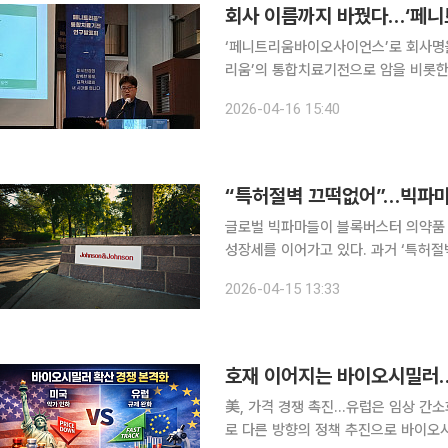
회사 이름까지 바꿨다…‘페니
‘페니트리움바이오사이언스’로 회사명을
리움’의 통합치료기전으로 암을 비롯한 난치병
16일 서울 중구 프레스센터에서 ‘페니트리움
2026-04-16 15:40
주제로 발표회를 열고 페니트리움 연구
“특허절벽 끄떡없어”…빅파마
글로벌 빅파마들이 블록버스터 의약품
성장세를 이어가고 있다. 과거 ‘특허절벽(
오 확대를 통해 상당 부분 상쇄되면서 사업 구조
2026-04-15 13:33
에 따르면 존슨앤드존슨(J&J)은 14일
호재 이어지는 바이오시밀러…
美, 가격 경쟁 촉진…유럽은 임상 간소화 국내
로 다른 방향의 정책 추진으로 바이오