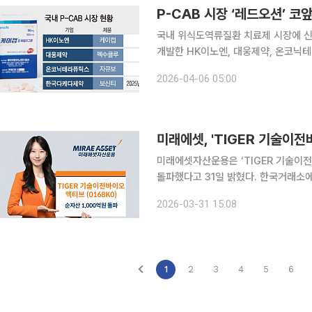
P-CAB 시장 ‘레드오션’ 
국내 위식도역류질환 치료제 시장에 신
개발한 HK이노엔, 대웅제약, 온코닉
시장 진출 기회를 모색하고 있어서다. 5일 제약바이오 업계에 따르면 최근 칼륨경쟁적위산분비억제
2026-04-06 05:00
제(P-CAB) 계열 위식도역류질환 치
미래에셋, 'TIGER 기술이전
미래에셋자산운용은 ‘TIGER 기술이전
돌파했다고 31일 밝혔다. 한국거래소에 
원으로, 지난 17일 상장 이후 약 2주
2026-03-31 15:08
이어지며 코스닥 시장에 대한 투자 수
1
2
3
4
5
6