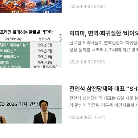
로 접근성을 높이는 전략을 택한 반면 
2026-04-08 09:30
추는 방향으
글로벌 제약사들이 면역질환과 희귀질환
성장 둔화를 극복하고 차세대 치료 영역으
약바이오업계와 외신 등에 따르면 바이
2026-04-07 05:05
(Apellis Pharmaceuticals)를
전인석 삼천당제약 대표는 6일 서울 
의 관심이 집중된 경구용 비만치료제 제
반적인 글로벌 제약사 간 이익 배분은 
2026-04-06 16:44
이 올라갈 수는 있지만 9대 1 구조는