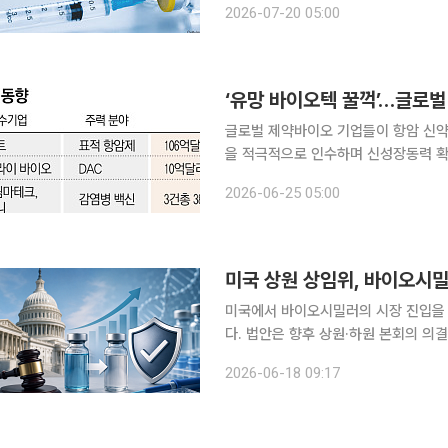
2026-07-20 05:00
는 비소세포폐암, 흑색종, 두경부암 
‘유망 바이오텍 꿀꺽’…글로벌
글로벌 제약바이오 기업들이 항암 신약
을 적극적으로 인수하며 신성장동력 확
대응하기 위해 자체 연구개발(R&D)
2026-06-25 05:00
미국 상원 상임위, 바이오시
미국에서 바이오시밀러의 시장 진입을 
다. 법안은 향후 상원·하원 본회의 의결과 
국바이오협회에 따르면 미국 상원 상임
2026-06-18 09:17
일치로 통과시켰다. 이 법안은 공중보건