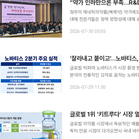
정부의 제네릭의약품(복제약) 약가제도 
대해 전문가들은 정책 방향성에 대해 
지원이 필요하다고 입을 모았다. 정윤택 제약산업전략연구원장은 이번 개편으로 기업 간 경쟁력 격
2026-07-30 05:05
차가 더욱 뚜렷해질 것으로 내다봤다. 
‘잘라내고 붙이고’…노바티스
글로벌 빅파마 노바티스가 시장 환경 
분야의 전통적인 강자로 꼽히는 노바티
세대 파이프라인 확보를 위한 인수합병(
2026-07-29 11:30
략을 구사하고 있다. 2
글로벌 1위 ‘키트루다’ 시장
글로벌 의약품 시장에서 독보적인 매출
특허 만료 시점이 다가오면서 국내 바
치열해질 것으로 보인다. 19일 제약바이오 업계에 따르면 글로벌 제약사 MSD가 개발한 키트루다