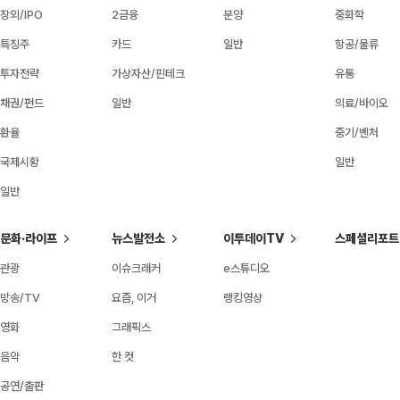
장외/IPO
2금융
분양
중화학
특징주
카드
일반
항공/물류
투자전략
가상자산/핀테크
유통
채권/펀드
일반
의료/바이오
환율
중기/벤처
국제시황
일반
일반
문화·라이프
뉴스발전소
이투데이TV
스페셜리포트
관광
이슈크래커
e스튜디오
방송/TV
요즘, 이거
랭킹영상
영화
그래픽스
음악
한 컷
공연/출판