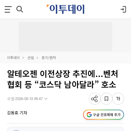
이투데이
산업
중기/벤처
알테오젠 이전상장 추진에...벤처
협회 등 “코스닥 남아달라” 호소
수정 2026-05-13 09:47
김동효 기자
구글 선호매체 추가