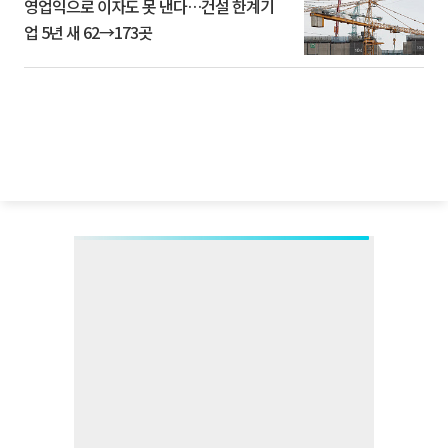
영업익으로 이자도 못 낸다…건설 한계기
업 5년 새 62→173곳