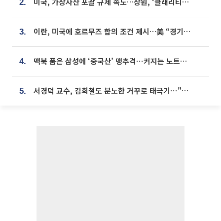
미국, 가상자산 포괄 규제 속도…상원, ‘클래리티법’ 9월 절차투표 추진
2.
이란, 미국에 호르무즈 합의 조건 제시…美 “경기 아직 안 끝나” [종합]
3.
맥북 품은 삼성에 ‘중국산’ 맹추격⋯커지는 노트북 OLED 시장
4.
서경덕 교수, 김희철도 분노한 거꾸로 태극기⋯"엉터리는 아냐, 아쉬울 뿐"
5.