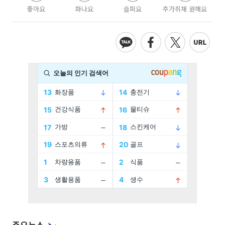
좋아요
화나요
슬퍼요
추가취재 원해요
주요뉴스