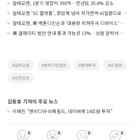
알테오젠, 1분기 영업익 393억⋯전년比 35.6% 감소
알테오젠 ‘SC 플랫폼’, 항암제 넘어 자가면역·뇌질환으로 확장되나
알테오젠, 美 벡톤디킨슨과 ‘대용량 피하주사 디바이스’ 연구결과 발표
美 클래리티 법안 연내 통과 가능성 13%…상원 문턱서 제동
#알테오젠
#벤처기업협회
#벤처투자
#VC협회
#이전상장
김동효 기자의 주요 뉴스
이해진 “엔비디아·브룩필드, 네이버에 14조원 투자”
0
0
0
0