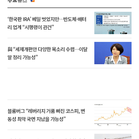
‘한국판 IRA’ 베일 벗었지만…반도체·배터
리 업계 “시행령이 관건”
與 “세제개편안 다양한 목소리 수렴…이달
말 정리 가능성”
블룸버그 “레버리지 거품 빠진 코스피, 변
동성 최악 국면 지났을 가능성”