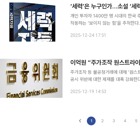
‘세력’은 누구인가…소설 ‘세
개인 투자자 1400만 명 시대의 한국
작동하는 ‘보이지 않는 힘’을 추적한다. 저자인 최성환 리서치알음 대표는 애널리스트 출신의 현
감각을 바탕으로 코스닥 지수 왜곡, 쪼
2025-12-24 17:51
시장 논
주가조작 등 불공정거래에 대해 ‘원스
공시 위반에 대한 제재를 대폭 강화한다
가 공정하고 투명하게 성과를 향유하는 자본시
2025-12-19 14:53
장은 19일 대통령 업무보고 서면자료
1
2
3
4
5