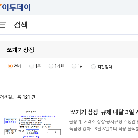
검색
전체
1주
1개월
1년
직접입력
검색결과 총
121
건
'쪼개기 상장' 규제 내달 3
금융위, 거래소 상장·공시규정 개정안
독립성 강화…8월 3일부터 적용 물적분할 자회사가 일명 '쪼개기 상장(중복상장)'을 추진할 때 모회
사 주주동의를 의무적으로 받아야 하는