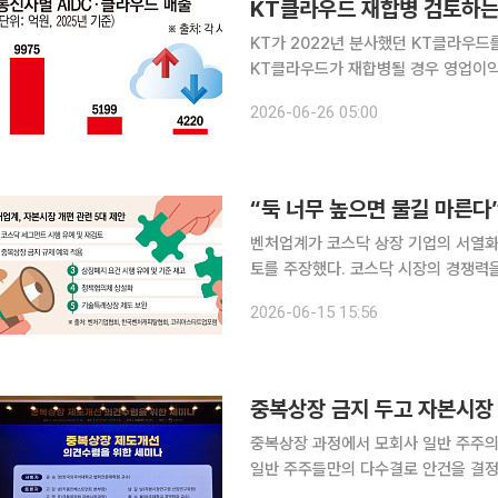
KT클라우드 재합병 검토하는 
KT가 2022년 분사했던 KT클라우드
KT클라우드가 재합병될 경우 영업이익
산식에도 변화가 생길 수 있다는 관측이 나온다. 25일 통신업계에 따르면 박윤
2026-06-26 05:00
라우드 재합병을 추진하는 방안을 검토
“둑 너무 높으면 물길 마른다
벤처업계가 코스닥 상장 기업의 서열화
토를 주장했다. 코스닥 시장의 경쟁력을
책이 되레 프라임 시장으로 자금 쏠림
2026-06-15 15:56
열적 명칭에 대한 전면폐지와 시가총액
중복상장 과정에서 모회사 일반 주주
일반 주주들만의 다수결로 안건을 결정하는 '
는 주장이 제기됐다. 20일 한국거래소는 '중복상장 제도개선 의견수렴을 위한 세미나'를 개최했다.