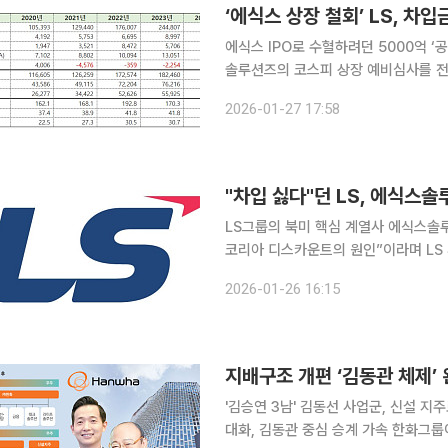
‘에식스 상장 철회’ LS, 차입
에식스 IPO로 수혈하려던 5000억 ‘공백’ 뼈아파 LS그룹이 전 세계 권선 시
솔루션즈의 코스피 상장 예비심사를 전
쏠린다. ‘쪼개기 상장’ 논란을 피하기
2026-01-27 17:58
원 규모의 투자 재원 상실과 향후 7조
"차입 싫다"던 LS, 에식스솔
LS그룹의 북미 핵심 계열사 에식스솔
코리아 디스카운트의 원인”이라며 LS 
주 소각 등 주주환원 강화책을 내놨지만,
2026-01-26 16:15
'김승연 3남' 김동선 사업군, 신설 
대화, 김동관 중심 승계 가속 한화그룹이 ‘포스트 김승연’ 시대를 향한 정공법을 택했다. 김동관 부회