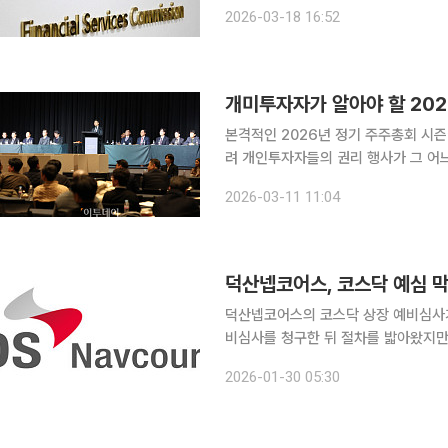
상장에 대해 ‘원칙 금지’ 기조를 도입
2026-03-18 16:52
회복과 주주 보호를 강화하는 한편, 
본격적인 2026년 정기 주주총회 시즌
려 개인투자자들의 권리 행사가 그 어
놓여 있는 만큼, 내 주식 포트폴리오의
2026-03-11 11:04
전 포인트를 정리했
덕산넵코어스, 코스닥 예심 막
덕산넵코어스의 코스닥 상장 예비심사가
비심사를 청구한 뒤 절차를 밟아왔지만,
상장’ 규제 강화 논의가 불거지면서 심사 결과에 시선이 
2026-01-30 05:30
르면 덕산넵코어스는 지난해 11월 한