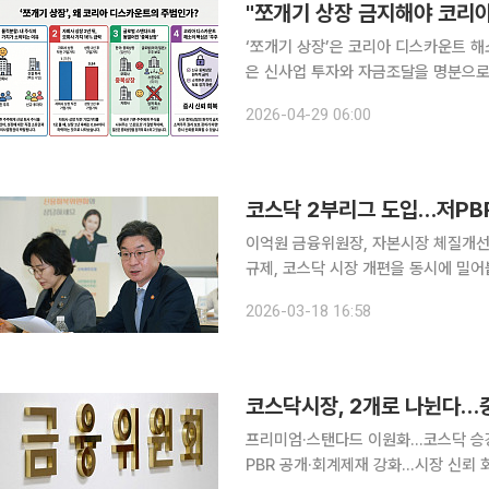
‘쪼개기 상장’은 코리아 디스카운트 
은 신사업 투자와 자금조달을 명분으로
잃고 자회사 상장 이후 모회사 가치 할인까지 
2026-04-29 06:00
계에 따르면 물적분할은 기업이 특정 
코스닥 2부리그 도입…저PBR
이억원 금융위원장, 자본시장 체질개선 방안 발표 금융당국이 저평가(저PBR
규제, 코스닥 시장 개편을 동시에 밀
넘어 지배구조와 시장 구조를 동시에 손
2026-03-18 16:58
운트 해소하기 위한
코스닥시장, 2개로 나뉜다…
프리미엄·스탠다드 이원화…코스닥 승
PBR 공개·회계제재 강화…시장 신뢰 회복 총 정부가 코스닥 시장을 복수 세그먼트