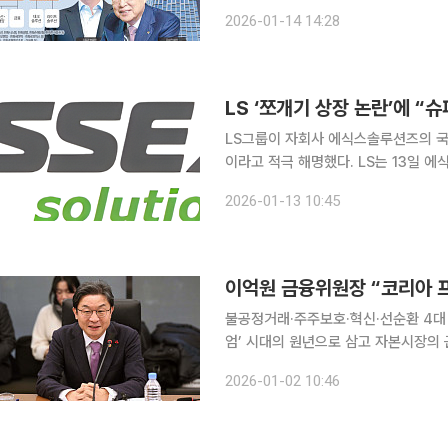
장으로의 승계 가도를 넓히기 위해 인
2026-01-14 14:28
이다. 단순한 사업 재편을 넘어 한화그
LS ‘쪼개기 상장 논란’에 
LS그룹이 자회사 에식스솔루션즈의 국
이라고 적극 해명했다. LS는 13일 에식스솔루션즈 상장 관련 입장 자료를 내고 “모회사 가치를 희
석하는 ‘쪼개기 상장’(물적 분할)이 
2026-01-13 10:45
가치를 시장 가격으로 평가받는 ‘재상장
이억원 금융위원장 “코리아 
불공정거래·주주보호·혁신·선순환 4대 원칙 강조 이억원 금융위원장은 2일 
엄’ 시대의 원년으로 삼고 자본시장의
공정거래 근절과 주주 보호 강화, 혁신산업
2026-01-02 10:46
장은 이날 한국거래소에서 열린 ‘202