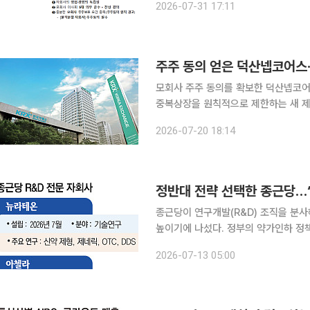
2026-07-31 17:11
주주영향 평가와 주주보호 방안 마련 등
주주 동의 얻은 덕산넵코어스
모회사 주주 동의를 확보한 덕산넵코
중복상장을 원칙적으로 제한하는 새 제
기업공개(IPO)에 길을 열어준 사례로 평가된다. 20일 한국거래소에 따르면 
2026-07-20 18:14
시장 상장위원회를 열고 두 회사의 상
정반대 전략 선택한 종근당…‘
종근당이 연구개발(R&D) 조직을 분
높이기에 나섰다. 정부의 약가인하 정
게 여겨지는 업계의 분위기와는 정반대의 전략이 성
2026-07-13 05:00
따르면 최근 종근당은 연구개발 전문 자