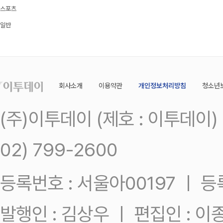
스포츠
일반
회사소개
이용약관
개인정보처리방침
청소년
(주)이투데이 (제호 : 이투데이
02) 799-2600
등록번호 : 서울아00197 ㅣ 등록일
발행인 : 김상우 ㅣ 편집인 : 