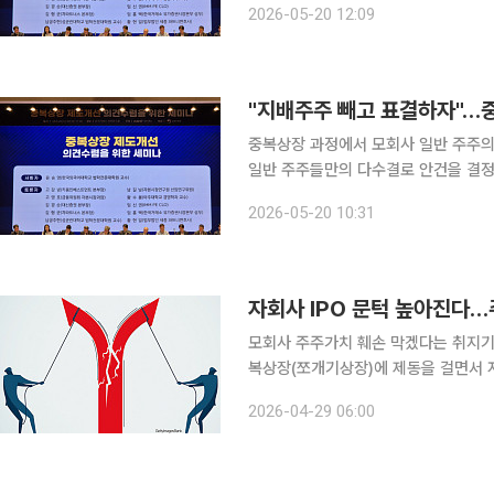
2026-05-20 12:09
이날 발제자로 나선 남길남 자본시장
"지배주주 빼고 표결하자"…중
중복상장 과정에서 모회사 일반 주주
일반 주주들만의 다수결로 안건을 결정하는 '
는 주장이 제기됐다. 20일 한국거래소는 '중복상장 제도개선 의견수렴을 위한 세미나'를 개최했다.
2026-05-20 10:31
이날 세미나에서 남길남 자본시장연구
모회사 주주가치 훼손 막겠다는 취지기업 자금조달·IP
복상장(쪼개기상장)에 제동을 걸면서 
모회사 일반주주 가치가 훼손되는 구조를
2026-04-29 06:00
신사업 자금조달과 재무적투자자(FI)의