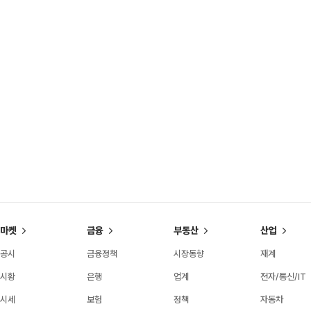
마켓
금융
부동산
산업
공시
금융정책
시장동향
재계
시황
은행
업계
전자/통신/IT
시세
보험
정책
자동차