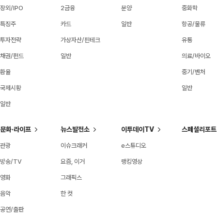
장외/IPO
2금융
분양
중화학
특징주
카드
일반
항공/물류
투자전략
가상자산/핀테크
유통
채권/펀드
일반
의료/바이오
환율
중기/벤처
국제시황
일반
일반
문화·라이프
뉴스발전소
이투데이TV
스페셜리포트
관광
이슈크래커
e스튜디오
방송/TV
요즘, 이거
랭킹영상
영화
그래픽스
음악
한 컷
공연/출판