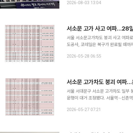
2026-08-03 13:04
되고 공정거래위원회의 기업결합 승인
서소문 고가 사고 여파…28일
서울 서소문고가차도 붕괴 사고 여파로
도공사, 코레일은 복구가 완료될 때까
밝혔다. 다만 1호선과 경의중앙선 문산∼용산∼용
2026-05-28 06:55
전체 열차 운행 횟수는 평소 683회에
서소문 고가차도 붕괴 여파…
서울 서대문구 서소문 고가차도 일부 붕
운행이 대거 조정됐다. 서울역∼신촌역
면서, 경부선·호남선·전라선·동해선·경
2026-05-27 07:21
레일에 따르면 사고는 전날 오후 2시 