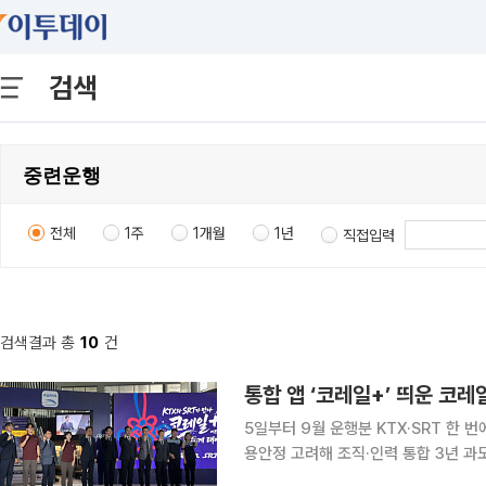
검색
전체
1주
1개월
1년
직접입력
검색결과 총
10
건
통합 앱 ‘코레일+’ 띄운 코레
5일부터 9월 운행분 KTX·SRT 한
용안정 고려해 조직·인력 통합 3년 과도기 한국철도공사(코레일)와 에스알(SR)의 통합이
조직 양축에서 본궤도에 올랐다. KTX