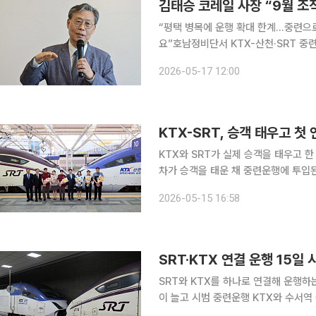
김태승 코레일 사장 “9월 조
“평택 병목에 운행 확대 한계…중련으
요”호남정비단서 KTX-산천·SRT 중련 연결 시연 약 15년의 분리 과정을 
돼 대한민국을 누비게 됐습니다. 9월에
2026-05-17 12:00
입니다. 한국철도공사(코레일)와 S
KTX-SRT, 승객 태우고 첫
KTX와 SRT가 실제 승객을 태우고 
차가 승객을 태운 채 중련운행에 투입된
내건 가운데 통합운영이 계획 단계를 넘어 
2026-05-15 16:58
부와 한국철도공사(코레일), 에스알(SR
SRT·KTX 연결 운행 15일
SRT와 KTX를 하나로 연결해 운행하
이 늘고 시범 중련운행 KTX와 수서역 출·도착 K
교통부, 한국철도공사(코레일)와 함께 