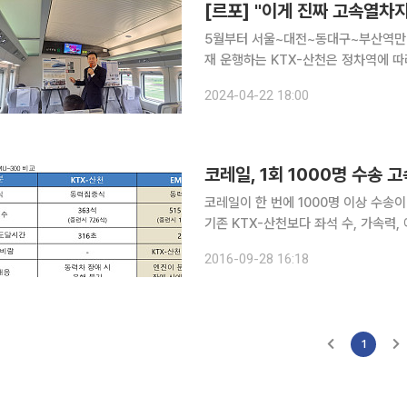
[르포] "이게 진짜 고속열차지
5월부터 서울~대전~동대구~부산역만 정
재 운행하는 KTX-산천은 정차역에 따
적은 열차를 타면 2시간 36분이 가장 
2024-04-22 18:00
코레일, 1회 1000명 수송 
코레일이 한 번에 1000명 이상 수송
기존 KTX-산천보다 좌석 수, 가속력,
일 구입 공고했다. 코레일에 따르면 EMU-300은 국가 연구개발 사업의 기술력을 바탕으로 개발한
2016-09-28 16:18
300km/h급 고속열차다. 한 번에 10
1