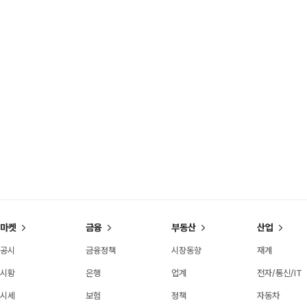
마켓
금융
부동산
산업
공시
금융정책
시장동향
재계
시황
은행
업계
전자/통신/IT
시세
보험
정책
자동차