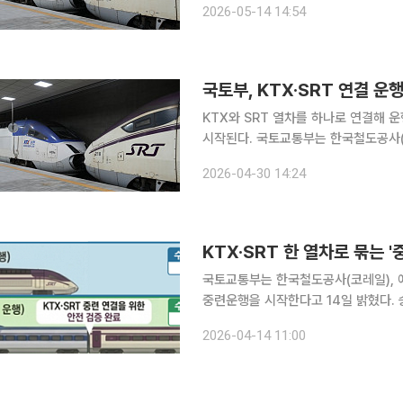
2026-05-14 14:54
다. 이번 시범 운행은 지난 2월 교차운
국토부, KTX·SRT 연결 운
KTX와 SRT 열차를 하나로 연결해
시작된다. 국토교통부는 한국철도공사(코레일), 에스알(SR)과 함께 30일부터 SRT·KTX 중련운행
시운전에 돌입한다고 30일 밝혔다. 시
2026-04-30 14:24
탑승할 수 있는 시범 중련운행 열차는 
KTX·SRT 한 열차로 묶는 
국토교통부는 한국철도공사(코레일), 에
중련운행을 시작한다고 14일 밝혔다. 승차권 
대의 열차를 하나로 연결해 운행하는 
2026-04-14 11:00
있는 것이 특징이다. 특히 이번 시범운