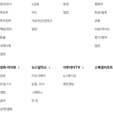
장외/IPO
2금융
분양
중화학
특징주
카드
일반
항공/물류
투자전략
가상자산/핀테크
유통
채권/펀드
일반
의료/바이오
환율
중기/벤처
국제시황
일반
일반
문화·라이프
뉴스발전소
이투데이TV
스페셜리포트
관광
이슈크래커
e스튜디오
방송/TV
요즘, 이거
랭킹영상
영화
그래픽스
음악
한 컷
공연/출판