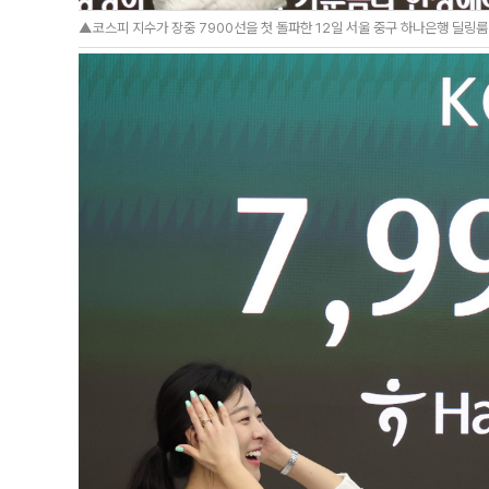
▲코스피 지수가 장중 7900선을 첫 돌파한 12일 서울 중구 하나은행 딜링룸 