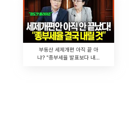
부동산 세제개편 아직 끝 아
냐? "종부세율 발표보다 내릴
것" 장기거주·양도세 전망 I 집
땅지성 I 김인만, 진미윤