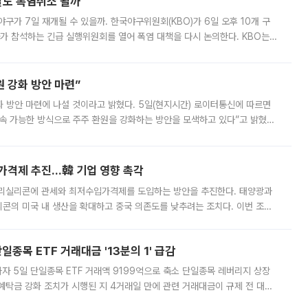
말도 폭염취소 될까
구가 7일 재개될 수 있을까. 한국야구위원회(KBO)가 6일 오후 10개 구
 참석하는 긴급 실행위원회를 열어 폭염 대책을 다시 논의한다. KBO는
서 관람객과 선수단의 안전 위험 상황이 발생했다”며 5∼6일 예정됐던
 강화 방안 마련”
 것이라고 밝혔다. 5일(현지시간) 로이터통신에 따르면
속 가능한 방식으로 주주 환원을 강화하는 방안을 모색하고 있다”고 밝혔다.
그러면서 자세한 내용은 “조만간 공개할 예정”이라고 덧붙였다. SK하이닉스도 로이터에 전달한 성명에서 “연
가격제 추진…韓 기업 영향 촉각
폴리실리콘에 관세와 최저수입가격제를 도입하는 방안을 추진한다. 태양광과
콘의 미국 내 생산을 확대하고 중국 의존도를 낮추려는 조치다. 이번 조처
쏠리고 있다. 5일(현지시간) 블룸버그통신에 따르면 미국 행정부 내에서는
종목 ETF 거래대금 '13분의 1' 급감
자 5일 단일종목 ETF 거래액 9199억으로 축소 단일종목 레버리지 상장
예탁금 강화 조치가 시행된 지 4거래일 만에 관련 거래대금이 규제 전 대비
거래소에 따르면 전날 코스피 시장 전체 거래대금은 25조2129억원을 기록