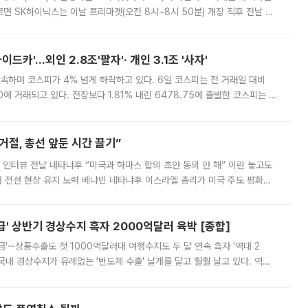
면 SK하이닉스는 이날 프리마켓(오전 8시~8시 50분) 개장 직후 전날 정
000원에 거래됐다. 거래량은 11주에 불과했으나, 최초 가격 결정이 기존 정
드카'…외인 2.8조'팔자'· 개인 3.1조 '사자'
속하며 코스피가 4% 넘게 하락하고 있다. 6일 코스피는 전 거래일 대비
.90에 거래되고 있다. 전장보다 1.81% 내린 6478.75에 출발한 코스피는 장
 6238.32까지 밀리기도 했다. 이날 오전 한때 코스피는 장중 5% 넘게 폭
절, 총선 앞둔 시간 끌기”
 인터뷰 전날 네타냐후 “미국과 하마스 합의 초안 동의 안 해” 이란 놓고도
개 전선 현상 유지 노력 베냐민 네타냐후 이스라엘 총리가 미국 주도 평화위
스 간 무장해제 합의안을 반대한 지 하루 만에 하마스 정치국 고위 관리
' 상반기 경상수지 흑자 2000억달러 육박 [종합]
급'⋯상품수출도 첫 1000억달러대 여행수지도 두 달 연속 흑자 '역대 2
국내 경상수지가 유례없는 '반도체 수출' 날개를 달고 훨훨 날고 있다. 역대
경상수지 뿐 아니라 상반기 경상수지 흑자도 2000억달러에 근접하며 사상 최