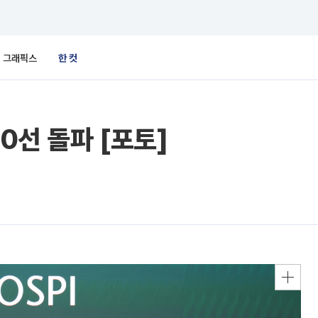
그래픽스
한 컷
00선 돌파 [포토]