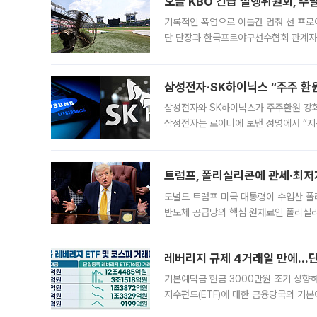
오늘 KBO 긴급 실행위원회, 주
기록적인 폭염으로 이틀간 멈춰 선 프로야
단 단장과 한국프로야구선수협회 관계자가
5일 “최근 전국적으로 폭염이 지속되면
KBO리그와
삼성전자·SK하이닉스 “주주 환원
삼성전자와 SK하이닉스가 주주환원 강화 방안 마련에 나설
삼성전자는 로이터에 보낸 성명에서 “지
트럼프, 폴리실리콘에 관세·최저
도널드 트럼프 미국 대통령이 수입산 
반도체 공급망의 핵심 원재료인 폴리실리
로 한국 기업에 미칠 영향에도 관심이 
레버리지 규제 4거래일 만에…단일
기본예탁금 현금 3000만원 조기 상향하
지수펀드(ETF)에 대한 금융당국의 기본
13분의 1수준으로 급감했다. 6일 한국