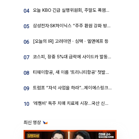
오늘 KBO 긴급 실행위원회, 주말도 폭염취소 될까
04
삼성전자·SK하이닉스 “주주 환원 강화 방안 마련”
05
[오늘의 IR] 고려아연ㆍ심텍ㆍ엘앤에프 등
06
코스피, 장중 5%대 급락에 사이드카 발동…삼성·SK 동반 폭락
07
티웨이항공, 새 이름 '트리니티항공' 첫발…SSC 전략 본격화
08
트럼프 “자석 사업을 하라”…제이에스링크, 비중국 영구자석 공급망 구축 속도
09
‘레켐비’ 독주 치매 치료제 시장…국산 신약 등장하나
10
최신 영상