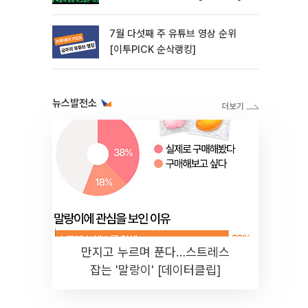
7월 다섯째 주 유튜브 영상 순위
[이투PICK 순삭랭킹]
뉴스발전소
만지고 누르며 푼다…스트레스
잡는 '말랑이' [데이터클립]