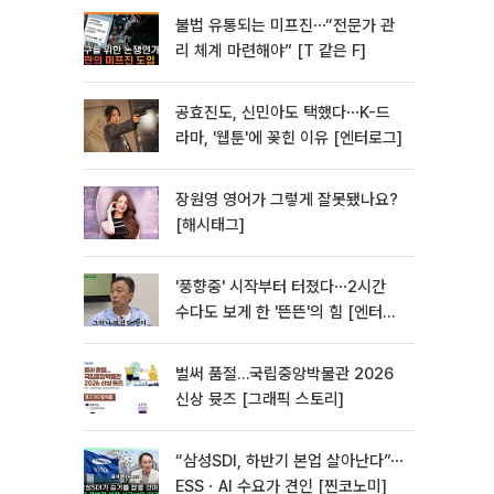
불법 유통되는 미프진⋯“전문가 관
리 체계 마련해야” [T 같은 F]
공효진도, 신민아도 택했다⋯K-드
라마, '웹툰'에 꽂힌 이유 [엔터로그]
장원영 영어가 그렇게 잘못됐나요?
[해시태그]
'풍향중' 시작부터 터졌다⋯2시간
수다도 보게 한 '뜬뜬'의 힘 [엔터로
그]
벌써 품절…국립중앙박물관 2026
신상 뮷즈 [그래픽 스토리]
“삼성SDI, 하반기 본업 살아난다”⋯
ESSㆍAI 수요가 견인 [찐코노미]