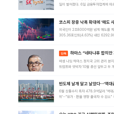
일이 벌어졌다. 6일 금융투자업계에 따르
규장 종가보다 29.98% 내린 116만8
규시장과 달
코스피 장중 낙폭 확대에 '매도 사이
외국인이 2조8000억원 넘게 매도를 계
305.36포인트(4.63%) 내린 6292
중 한때 6550.94까지 오르기도 했으나
락하면서 유가증권
하마스 “네타냐후 합의안 거
단독
바셈 나임 하마스 정치국 고위 관리 본지
트럼프와 엇박자 10월 총선 앞두고 두 
원회(BOP)와 팔레스타인 무장단체 하마
반도체 날개 달고 날았다⋯'역대급
6월 상품수지 흑자 478.9억달러 '역대
위'⋯"유가ㆍ환율 영향 출국자 수 감소" 
급 수출 호조가 매달 이어지면서 6월 
대 기