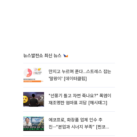
뉴스발전소 최신 뉴스
만지고 누르며 푼다…스트레스 잡는
'말랑이' [데이터클립]
"선풍기 틀고 자면 죽나요?" 폭염이
재조명한 엄마표 괴담 [해시태그]
에코프로, 화장품 업체 인수 추
진⋯“본업과 시너지 부족” [찐코노
미]