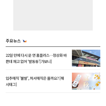
주요뉴스
22일 만에 다시 문 연 홈플러스…정상화 바
쁜데 재고 없어 ‘발동동’[가보니]
입추매직 '불발', 처서매직은 올까요? [해
시태그]