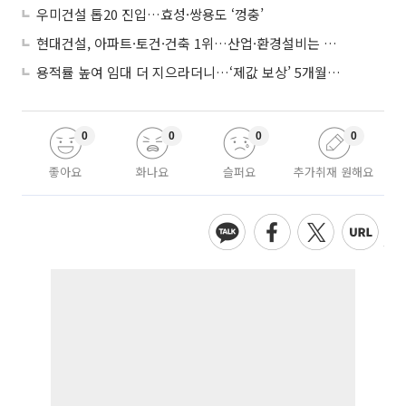
우미건설 톱20 진입…효성·쌍용도 ‘껑충’
현대건설, 아파트·토건·건축 1위…산업·환경설비는 삼성E&A
용적률 높여 임대 더 지으라더니…‘제값 보상’ 5개월째 국회에 발목
0
0
0
0
좋아요
화나요
슬퍼요
추가취재 원해요