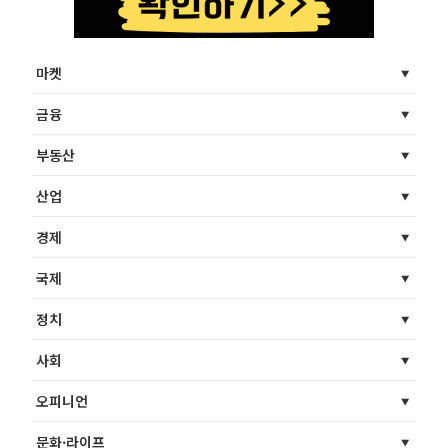
마켓
금융
부동산
산업
경제
국제
정치
사회
오피니언
문화·라이프