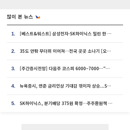
많이 본 뉴스
[베스트&워스트] 삼성전자·SK하이닉스 밀린 한 주…상상인증권은 85% 급등
1.
35도 안팎 무더위 이어져…전국 곳곳 소나기 [오늘 날씨]
2.
[주간증시전망] 다음주 코스피 6000~7000⋯“外人 수급은 정책이 변수”
3.
뉴욕증시, 연준 금리인상 기대감 꺾이자 상승...S&P500 사상 최고치 [종합]
4.
SK하이닉스, 분기배당 375원 확정…주주환원책 9월로 앞당겨 발표
5.