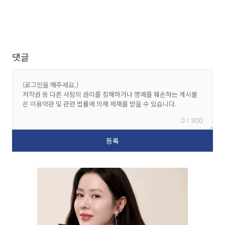
댓글
0 / 300