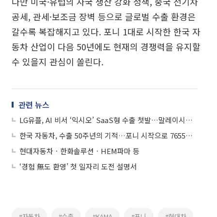
다만 미국·유럽의 자국 생산 강화 정책, 중국 전기차
공세, 관세·보조금 장벽 등으로 글로벌 수출 환경은
갈수록 복잡해지고 있다. 포니 1대로 시작한 한국 자
동차 산업이 다음 50년에도 현재의 경쟁력을 유지할
수 있을지 관심이 쏠린다.
관련 뉴스
LG유플, AI 비서 ‘익시오’ SaaS형 수출 첫발…말레이시아 통신사와 상용화 논의
한국 자동차, 수출 50주년의 기적…포니 시작으로 7655만대 ‘금자탑’
현대자동차ㆍ한화솔루션ㆍHEM파마 등
‘경험 無도 환영’ 첫 일자리 도전 설명서
#자동차
#수출
#KAMA
#포니
#현대차