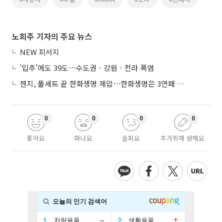
노희주 기자의 주요 뉴스
NEW 피서지
'입추'에도 39도⋯수도권ㆍ강원ㆍ전라 폭염
젠지, 풀세트 끝 한화생명 제압⋯한화생명은 3연패 수렁
0
0
0
0
좋아요
화나요
슬퍼요
추가취재 원해요