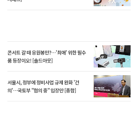
콘서트 갈 때 응원봉만?⋯'최애' 위한 필수
품 등장이오! [솔드아웃]
서울시, 정부에 정비사업 규제 완화 '건
의'⋯국토부 "협의 중" 입장만 [종합]