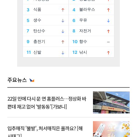
주요뉴스
22일 만에 다시 문 연 홈플러스…정상화 바
쁜데 재고 없어 ‘발동동’[가보니]
입추매직 '불발', 처서매직은 올까요? [해
시태그]