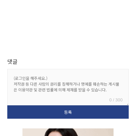
댓글
0 / 300