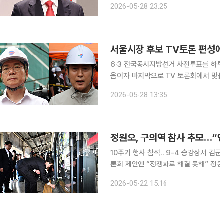
2026-05-28 23:25
서울시장 후보 TV토론 편성에⋯
6·3 전국동시지방선거 사전투표를 하
음이자 마지막으로 TV 토론회에서 맞붙는다. 중앙선거관리위원회에 따르면 정원
후보, 오세훈 국민의힘 후보, 김정철 개
2026-05-28 13:35
마포구 SBS 프리즘타워에서 열리는 
정원오, 구의역 참사 추모…“
10주기 행사 참석…9-4 승강장서 김군
론회 제안엔 “정쟁화로 해결 못해” 정원오 더불어민주당 서울시장 후보는 공식 선거운동 이튿날인
22일 구의역 참사 10주기 추모문화제
2026-05-22 15:16
다”고 약속했다. 정 후보는 이