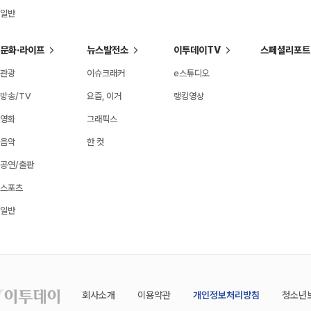
일반
문화·라이프
뉴스발전소
이투데이TV
스페셜리포트
관광
이슈크래커
e스튜디오
방송/TV
요즘, 이거
랭킹영상
영화
그래픽스
음악
한 컷
공연/출판
스포츠
일반
회사소개
이용약관
개인정보처리방침
청소년