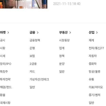
살아온 삶의 족적은 우리에게 감동과 
2021-11-15 18:40
마켓
금융
부동산
산업
공시
금융정책
시장동향
재계
시황
은행
업계
전자/통신/IT
시세
보험
정책
자동차
장외/IPO
2금융
분양
중화학
특징주
카드
일반
항공/물류
투자전략
가상자산/핀테크
유통
채권/펀드
일반
의료/바이오
환율
중기/벤처
국제시황
일반