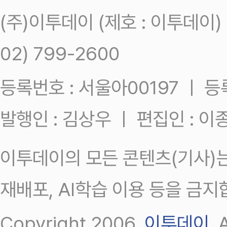
(주)이투데이 (제호 : 이투데이
02) 799-2600
등록번호 : 서울아00197 ㅣ 등록일
발행인 : 김상우 ㅣ 편집인 : 
이투데이의 모든 콘텐츠(기사)는
재배포, AI학습 이용 등을 금지
Copyright 2006.
이투데이
.