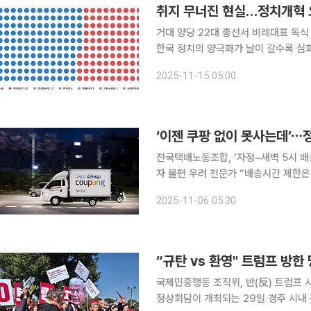
취지 무너진 현실…정치개혁 
거대 양당 22대 총선서 비례대표 독
한국 정치의 양극화가 날이 갈수록 
목소리가 꾸준히 나오고 있다. 소수 정
2025-11-15 05:00
례대표 선출 명목으로 창당된 이른바 
전국택배노동조합, ‘자정~새벽 5시 배
자 불편 우려 전문가 “배송시간 제한은 시대 역행 주장” 이커머스 1
이 있는 새벽배송이 ‘노동권’ 논쟁에
2025-11-06 05:30
(민주노총) 중심으로 초심야시간대 배
“규탄 vs 환영" 트럼프 방한
국제민중행동 조직위, 반(反) 트럼프 시
정상회담이 개최되는 29일 경주 시내