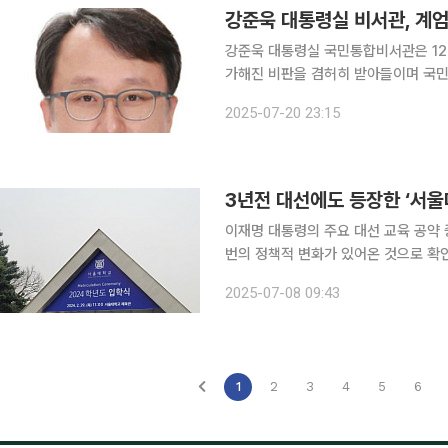
강준욱 대통령실 비서관, 계엄
강준욱 대통령실 국민통합비서관은 12·
가해진 비판을 겸허히 받아들이며 국민께 사죄드린다"고
장문을 통해 "수 개월간 계엄으로 고통
2025-07-20 23:15
를 드렸다"며 이같
3년전 대선에도 등장한 ‘서울대
이재명 대통령의 주요 대선 교육 공약 중
번의 정책적 변화가 있어온 것으로 확
안한 것으로 알려진 이 정책은 3년 
2025-07-08 09:43
사교육걱정없는세상(사걱세)이 당시 
1
2
3
4
5
6