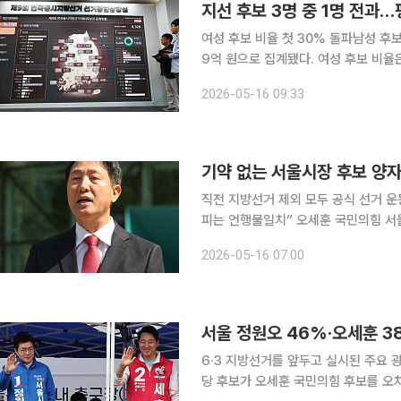
지선 후보 3명 중 1명 전과…
여성 후보 비율 첫 30% 돌파남성 후보 11.3% 병역 미필 6·3 
9억 원으로 집계됐다. 여성 후보 비율
보 10명 중 1명 이상은 병역을 마치지 않은 것으로 나타났다.
2026-05-16 09:33
날 공개된 후보자 등록 자료 기준 광역
기약 없는 서울시장 후보 양자
직전 지방선거 제외 모두 공식 선거 
피는 언행불일치” 오세훈 국민의힘 서울시장 후보가 6·3 지방선거를 앞두고 정원오 더불어민주당
서울시장 후보에게 연일 양자토론을 요
2026-05-16 07:00
서울 정원오 46%·오세훈 3
6·3 지방선거를 앞두고 실시된 주요
당 후보가 오세훈 국민의힘 후보를 오