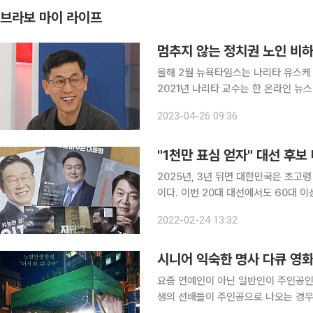
브라보 마이 라이프
멈추지 않는 정치권 노인 비하
올해 2월 뉴욕타임스는 나리타 유스케
2021년 나리타 교수는 한 온라인 뉴
쳐나갈 것인가에 대해 “유일한 해결책
2023-04-26 09:36
사무라이들 사이에서 행해진 일종의 자살
"1천만 표심 얻자" 대선 후
2025년, 3년 뒤면 대한민국은 초고령
이다. 이번 20대 대선에서도 60대 이
더 커질 전망이다. 고령 유권자들에게 
2022-02-24 13:32
인 유권자들의 목소리에 귀를 기울이고
시니어 익숙한 명사 다큐 영
요즘 연예인이 아닌 일반인이 주인공인 
생의 선배들이 주인공으로 나오는 경우