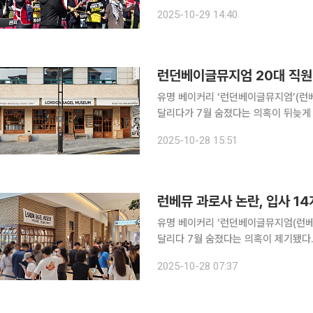
들은 도널드 트럼프 미국 대통령의 방
2025-10-29 14:40
영하는 거리 행진을
런던베이글뮤지엄 20대 직원
유명 베이커리 ‘런던베이글뮤지엄’(런베
달리다가 7월 숨졌다는 의혹이 뒤늦게
로시간, 산재 자료 미제공은 사실이 아니라고 해명했다. 엘비엠은 공
2025-10-28 15:51
통해 보도된 근로시간 일 21시간, 주 
런베뮤 과로사 논란, 입사 14
유명 베이커리 ‘런던베이글뮤지엄(런베뮤
달리다 7월 숨졌다는 의혹이 제기됐다.
했으며, 사망 전날엔 아침 9시에 출근
2025-10-28 07:37
밝혔다. 근로계약서상 주 14시간 초과