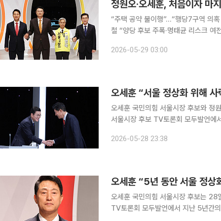
정원오·오세훈, 처음이자 마지
“주택 공약 불이행”…“행당7구역 의혹
철 “양당 후보 주폭·명태균 리스크 여전해
방선거 선거에 출마한 서울시장 후보들
2026-05-29 03:00
다. 양강 구도를 형성한 정원오 더불
오세훈 “서울 정상화 위해 사
오세훈 국민의힘 서울시장 후보와 정원
서울시장 후보 TV토론회 모두발언에서 각각 
난 5년 동안 서울 정상화를 위해 사
2026-05-28 23:38
오세훈 “5년 동안 서울 정
오세훈 국민의힘 서울시장 후보는 28
TV토론회 모두발언에서 지난 5년간의 시정 성
5년 동안 서울 정상화를 위해서 사력