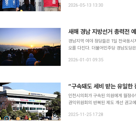
은 민주당과 국민의힘 후보가 오차범위 내에서
2026-05-13 13:30
뉴스1 의뢰로 9~10일 서울시에 거주하는
새해 경남 지방선거 총력전 
경남지역 여야 정당들은 1일 전국동시
오를 다진다. 더불어민주당 경남도당은 2일 도당에서 당 소속 선출직 공무원, 지역위원장, 당직자
등이 참석한 단배식을 하며 지방선거 승리를 다짐할 계획이다
2026-01-01 09:35
일 "올해 지방선거는 단순히 지방 권력
인천시의회가 구속된 의원에게 월정수당
권익위원회의 반복된 제도 개선 권고에
세다. 25일 인천지역사회와 인천시의회에 따르면 시의회 운영위원회가 20일 ‘인천시의회 의원 의
2025-11-25 17:28
정활동비 등 지급에 관한 조례’ 제정안