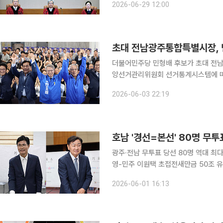
2026-06-29 12:00
법조계에 따르면 헌재는 24일 비례대
초대 전남광주통합특별시장, 
더불어민주당 민형배 후보가 초대 전남광
앙선거관리위원회 선거통계시스템에 따르면
위를 기록하고 있다. 다른 후보들의 득표율은 국민의힘 이정현 후보 9.26％, 진보당 이종욱 후보
2026-06-03 22:19
3.65％, 정의당 강은미 후보 4.04％
광주·전남 무투표 당선 80명 역대 최
영-민주 이원택 초접전새만금 50조 유
판론 가열 6·3 지방선거 후보자들이 5월 21일 0시를 기해 공식 선거운동에 돌입했다. 전국 곳곳은
2026-06-01 16:13
후보들의 유세전과 공약 대결, 여야의