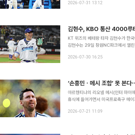
2026-07-31 13:12
선발한 훈련 대상자 가운데 송교창과 
김현수, KBO 통산 4000
KT 위즈의 베테랑 타자 김현수가 한국
김현수는 29일 창원NC파크에서 열린
3타수 2안타를 기록했다. 5회 우중간
2026-07-30 16:25
다. 김현수가 7루타를 추가하면 KBO
‘손흥민ㆍ메시 조합’ 못 본다
아르헨티나의 리오넬 메시(인터 마이애미
휴식에 들어가면서 미국프로축구 메이저리그사
현지시간) ESPN은 소식통을 인용해 
2026-07-21 11:09
29일 열리는 2026 MLS 올스타전에