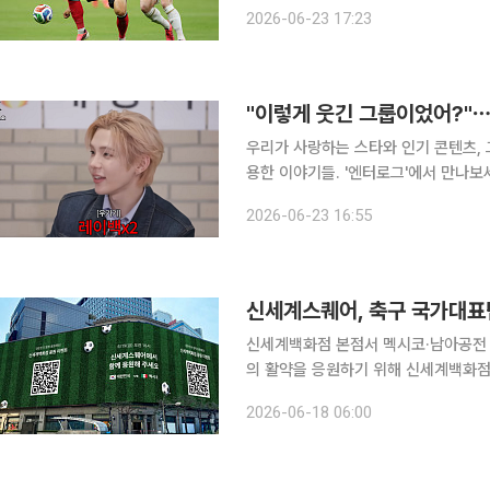
차 전 감독은 최근 FIFA와의 단독 인
2026-06-23 17:23
손흥민의 역할, 이번 대표팀의 가능성 
"이렇게 웃긴 그룹이었어?"⋯
우리가 사랑하는 스타와 인기 콘텐츠, 
용한 이야기들. '엔터로그'에서 만나보세요. '반전 매력'. 최근 온라인상에서 그룹 라이즈(
두고 나온 반응입니다. 무대 위에서 
2026-06-23 16:55
주목받아온 이들은 최근 잇달아 출연한
신세계스퀘어, 축구 국가대표팀
신세계백화점 본점서 멕시코·남아공전 중계…이벤트 
의 활약을 응원하기 위해 신세계백화
경기 생중계를 진행한다. 이번 행사는 
2026-06-18 06:00
대형 화면으로 중계된다. 현장을 찾은