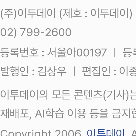
(주)이투데이 (제호 : 이투데이
02) 799-2600
등록번호 : 서울아00197 ㅣ 등록일
발행인 : 김상우 ㅣ 편집인 : 
이투데이의 모든 콘텐츠(기사)는
재배포, AI학습 이용 등을 금지
Copyright 2006.
이투데이
.