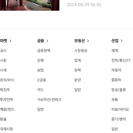
가 오염되지 않아 쌩쌩하다. 유독 순정
2024-08-09 06:55
만한 산수가 여기에 흔전만전하다. 자
마켓
금융
부동산
산업
공시
금융정책
시장동향
재계
시황
은행
업계
전자/통신/IT
시세
보험
정책
자동차
장외/IPO
2금융
분양
중화학
특징주
카드
일반
항공/물류
투자전략
가상자산/핀테크
유통
채권/펀드
일반
의료/바이오
환율
중기/벤처
국제시황
일반