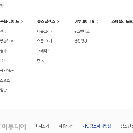
일반
문화·라이프
뉴스발전소
이투데이TV
스페셜리포트
관광
이슈크래커
e스튜디오
방송/TV
요즘, 이거
랭킹영상
영화
그래픽스
음악
한 컷
공연/출판
스포츠
일반
회사소개
이용약관
개인정보처리방침
청소년