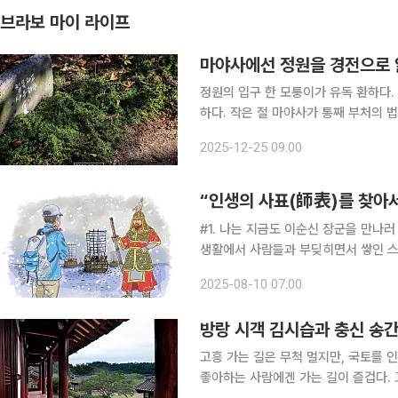
브라보 마이 라이프
마야사에선 정원을 경전으로 
정원의 입구 한 모퉁이가 유독 환하다.
하다. 작은 절 마야사가 통째 부처의
달한 날엔 감이 바통을 이어받았다. 신
2025-12-25 09:00
간의 눈앞에 두었다던가. 매사 감 잡을
“인생의 사표(師表)를 찾아
#1. 나는 지금도 이순신 장군을 만나러
생활에서 사람들과 부딪히면서 쌓인 스
히 통영에서 배를 타고 20여 분 달려
2025-08-10 07:00
이순신 장군의 영당인 충무사가 바라
방랑 시객 김시습과 충신 송간
고흥 가는 길은 무척 멀지만, 국토를 
좋아하는 사람에겐 가는 길이 즐겁다. 