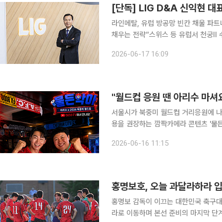
라인메탈, 유럽 방공망 빈칸 채울 파트
채우는 전략”스위스 등 유럽서 천궁Ⅱ 수
LIG디펜스앤에어로스페이스(LIG D&
2026-06-17 16:09
공시장 공략에 나선다. 단순 미사일 수
서울시가 북중미 월드컵 거리응원에 나
용을 권장하는 깜짝카메라 콘텐츠 '물든악마 응원단'을 선보
고온 환경에서 선수들을 보호하기 위한
2026-06-16 11:15
수들뿐만 아니라 열띤 응원을 펼치는 
홍명보호, 오늘 과달라하라 
홍명보 감독이 이끄는 대한민국 축구대
라로 이동하며 본선 준비의 마지막 단계