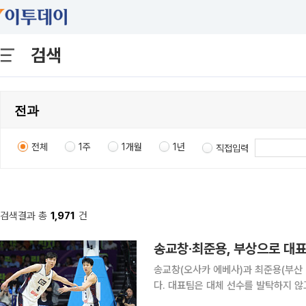
검색
전체
1주
1개월
1년
직접입력
검색결과 총
1,971
건
송교창·최준용, 부상으로 대표
송교창(오사카 에베사)과 최준용(부산 
다. 대표팀은 대체 선수를 발탁하지 않고 1
협회는 31일 2027 국제농구연맹(FI