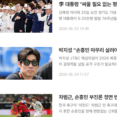
李 대통령 "싸울 필요 없는 
김혜경 여사와 25일 오전 경기도 기념식
명 대통령이 6·25전쟁 발발 76주년
고 약속했다. 정부는 이날 오랜 세월 
2026-06-25 10:49
이 대통령과 김혜경 여사는 25일 오전
박지성 “손흥민 마무리 살려야
박지성 JTBC 해설위원이 2026 
의 결정력을 살릴 공격 구조가 필요하
도 32강에 오를 수 있는 상황이지만, 
2026-06-24 11:07
위원은 24일 한국시간 멕시코 몬테
차범근, 손흥민 부진론 정면 
한국 축구의 ‘레전드’ 차범근 전 축구
지 못한 손흥민을 향해 변함없는 신뢰를 보냈다. 23일 국제축구연맹(FIFA) 