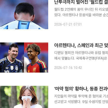
난투극까지 벌어진 '월드컵 결
월드컵 2연패의 꿈이 무너진 뒤 리오넬
었다. 아르헨티나 응원석을 바라본 순
엉킨 난투극까지 벌어진 가운데 침묵한
2026-07-21 07:01
다. 메시는 20일(현지시간) 자신의 
아르헨티나, 스페인과 최근 맞대
디펜딩 챔피언 아르헨티나와 유럽 챔피언
에서 맞붙는다. 국제축구연맹(FIFA)은 16일(이하 한국시간) 공식 홈페이지를 통해 20일 오전 4시
미국 뉴저지 메트라이프 스타디움에서 
2026-07-16 10:42
치른다고 소개했다. 이번 결승
'마약 혐의' 황하나, 동종 전과
지인들의 마약을 투약해 준 혐의로 기소
선고받고 석방됐다. 9일 수원지법 안양지원 형사3단독 박준섭 부장판사는 마약류 관리에 관한 법률
위반(향정) 등 혐의로 기소된 황씨에 대