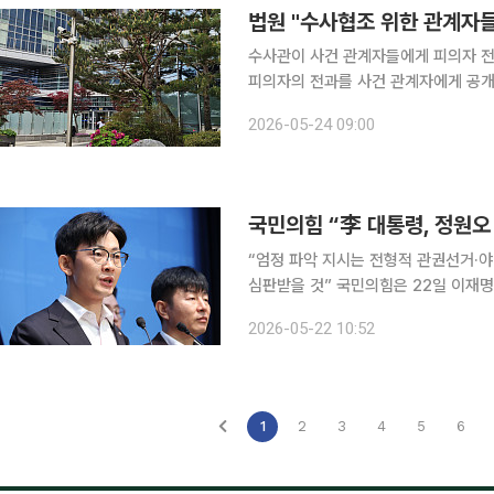
법원 "수사협조 위한 관계자들
수사관이 사건 관계자들에게 피의자 전과
피의자의 전과를 사건 관계자에게 공개
않는다면 인권침해로 볼 수 없다는 법원 판단이 나왔다. 24일 법조
2026-05-24 09:00
(호성호 부장판사)는 최근 수원지검 성
국민의힘 “李 대통령, 정원오
“엄정 파악 지시는 전형적 관권선거·야
심판받을 것” 국민의힘은 22일 이재명 대통령이 GTX 삼성역 공사 문제와 관련해 “엄정 파악”을
지시한 것을 두고 “정원오 더불어민주
2026-05-22 10:52
판했다. 박충권 국민의힘 중앙선대
1
2
3
4
5
6