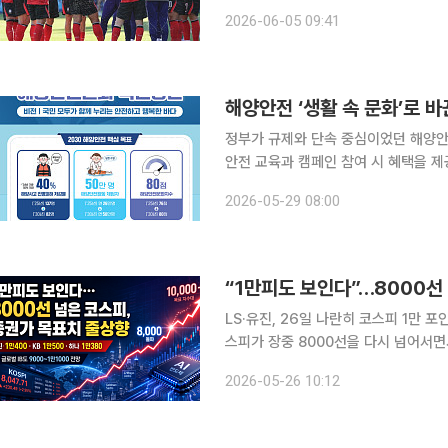
제 대표팀의 과제는 전술 점검을 넘어 현
2026-06-05 09:41
5일 미국 유타주 솔트레이크시티 사전
해양안전 ‘생활 속 문화’로 
정부가 규제와 단속 중심이었던 해양안전
안전 교육과 캠페인 참여 시 혜택을 
자 공시제도도 새롭게 추진한다. 정부는
2026-05-29 08:00
명에서 82명 수준으로 줄이고 해양안
“1만피도 보인다”…8000선
LS·유진, 26일 나란히 코스피 1만 포
스피가 장중 8000선을 다시 넘어서면
전 협상 기대와 국제유가 급락이 위험
2026-05-26 10:12
자은행(IB)들은 기업 이익 개선과 인공지