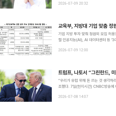
2026-07-09 20:32
씨는 동종 범죄로 실형을 복역한 전력
기업 지방 투자 맞춰 정원외 모집 허용전과·편입 
컬 인공지능(AI), AI 데이터센터 등
기 위해 지방대 학생정원 규제를 푼다
2026-07-09 12:00
정원 외 학생을 선발할 수 있도록 하고
“우리가 유럽 위해 돈 쓰는 것 생각하
조했다. 7일(현지시간) CNBC방송에 따르면 트럼프 대통령은 북대서양조약기구(NATO·나토) 정
상회의 참석차 방문한 튀르키예 앙카라
2026-07-08 14:07
같이 주장했다. 트럼프 대통