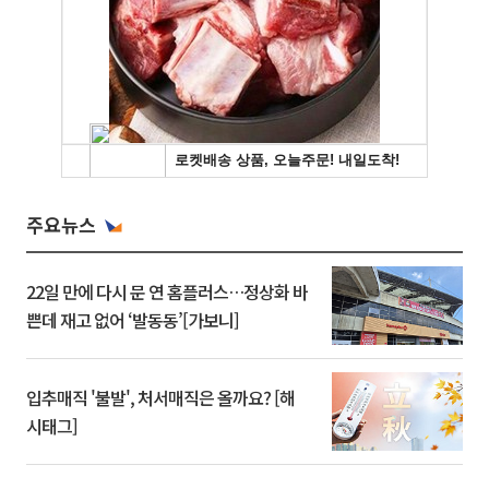
주요뉴스
22일 만에 다시 문 연 홈플러스…정상화 바
쁜데 재고 없어 ‘발동동’[가보니]
입추매직 '불발', 처서매직은 올까요? [해
시태그]