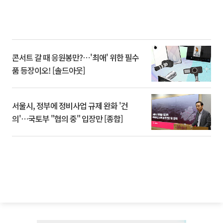
콘서트 갈 때 응원봉만?⋯'최애' 위한 필수
품 등장이오! [솔드아웃]
서울시, 정부에 정비사업 규제 완화 '건
의'⋯국토부 "협의 중" 입장만 [종합]