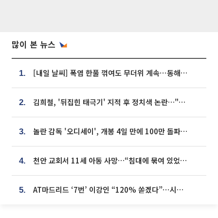
많이 본 뉴스
[내일 날씨] 폭염 한풀 꺾여도 무더위 계속⋯동해안 이틀 연속 비
1.
김희철, '뒤집힌 태극기' 지적 후 정치색 논란…"좌우 떠나 우리나라 국기"
2.
놀란 감독 '오디세이', 개봉 4일 만에 100만 돌파⋯'왕사남' 보다 빠르다
3.
천안 교회서 11세 아동 사망…“침대에 묶여 있었다” 진술 확보
4.
AT마드리드 ‘7번’ 이강인 “120% 쏟겠다”⋯시메오네 감독 “필요한 선수”
5.