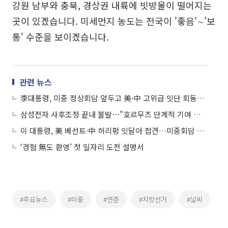
강원 남부와 충북, 경상권 내륙에 빗방울이 떨어지는
곳이 있겠습니다. 미세먼지 농도는 전국이 '좋음'∼'보
통' 수준을 보이겠습니다.
관련 뉴스
李대통령, 미중 정상회담 앞두고 美·中 고위급 잇단 회동⋯"미중 관계 안정적 관리 중요"
삼성전자 사후조정 끝내 불발⋯"호르무즈 단계적 기여 검토" 外
이 대통령, 美 베선트·中 허리펑 잇달아 접견…미중회담 앞두고 정세 논의
‘경험 無도 환영’ 첫 일자리 도전 설명서
#주요뉴스
#미중
#연준
#지방선거
#날씨