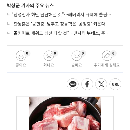
박상군 기자의 주요 뉴스
“삼성전자 하단 단단해질 것”⋯레버리지 규제에 쏠림 완화
“한동훈은 ‘공한증’ 낮추고 장동혁은 ‘공장증’ 키운다”
“골키퍼로 세워도 최선 다할 것”⋯맨시티 누네스, 주전 경쟁 각오
0
0
0
0
좋아요
화나요
슬퍼요
추가취재 원해요