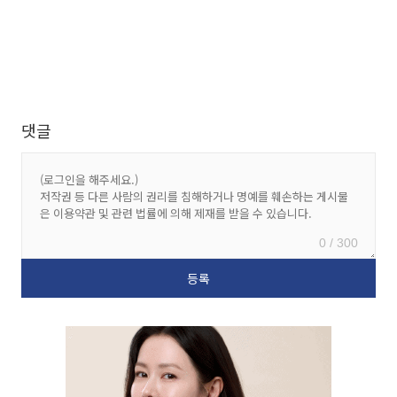
댓글
0 / 300