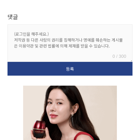
댓글
0 / 300