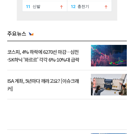
주요뉴스
코스피, 4% 하락에 6270선 마감…삼전
·SK하닉 '와르르' 각각 6%·10%대 급락
ISA 계좌, 5년마다 깨라고요? [이슈크래
커]