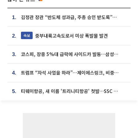
김정관 장관 “반도체 성과급, 주총 승인 받도록”…상법·자본시장법 개정 시사
1.
중부내륙고속도로서 미상 폭발물 발견
속보
2.
코스피, 장중 5%대 급락에 사이드카 발동…삼성·SK 동반 폭락
3.
트럼프 “자석 사업을 하라”…제이에스링크, 비중국 영구자석 공급망 구축 속도
4.
티웨이항공, 새 이름 '트리니티항공' 첫발…SSC 전략 본격화
5.