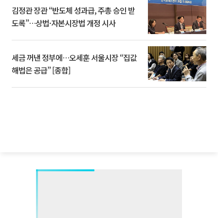
김정관 장관 “반도체 성과급, 주총 승인 받
도록”…상법·자본시장법 개정 시사
세금 꺼낸 정부에…오세훈 서울시장 “집값
해법은 공급” [종합]